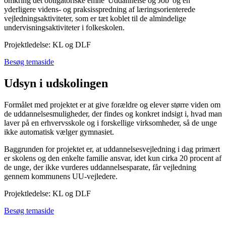
omkring det obligatoriske emne 'Uddannelse og Job' og en
yderligere videns- og praksisspredning af læringsorienterede
vejledningsaktiviteter, som er tæt koblet til de almindelige
undervisningsaktiviteter i folkeskolen.
Projektledelse: KL og DLF
Besøg temaside
Udsyn i udskolingen
Formålet med projektet er at give forældre og elever større viden om
de uddannelsesmuligheder, der findes og konkret indsigt i, hvad man
laver på en erhvervsskole og i forskellige virksomheder, så de unge
ikke automatisk vælger gymnasiet.
Baggrunden for projektet er, at uddannelsesvejledning i dag primært
er skolens og den enkelte familie ansvar, idet kun cirka 20 procent af
de unge, der ikke vurderes uddannelsesparate, får vejledning
gennem kommunens UU-vejledere.
Projektledelse: KL og DLF
Besøg temaside