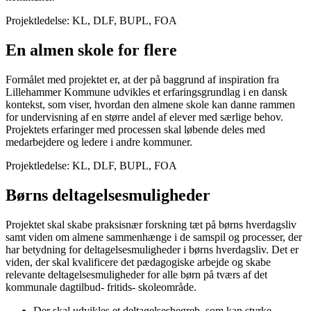
Projektledelse: KL, DLF, BUPL, FOA
En almen skole for flere
Formålet med projektet er, at der på baggrund af inspiration fra
Lillehammer Kommune udvikles et erfaringsgrundlag i en dansk
kontekst, som viser, hvordan den almene skole kan danne rammen
for undervisning af en større andel af elever med særlige behov.
Projektets erfaringer med processen skal løbende deles med
medarbejdere og ledere i andre kommuner.
Projektledelse: KL, DLF, BUPL, FOA
Børns deltagelsesmuligheder
Projektet skal skabe praksisnær forskning tæt på børns hverdagsliv
samt viden om almene sammenhænge i de samspil og processer, der
har betydning for deltagelsesmuligheder i børns hverdagsliv. Det er
viden, der skal kvalificere det pædagogiske arbejde og skabe
relevante deltagelsesmuligheder for alle børn på tværs af det
kommunale dagtilbud- fritids- skoleområde.
Der skal udvikles et deltagelsesbegreb, som kan styrke