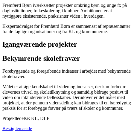
Fremfærd Børn iværksætter projekter omkring børn og unge fx på
daginstitutioner, folkeskoler og i klubber. Ambitionen er at
nyttiggøre eksisterende, praksisnær viden i hverdagen.
Ekspertudvalget for Fremfærd Børn er sammensat af repræsentanter
fra de faglige organisationer og fra KL og kommunerne.
Igangværende projekter
Bekymrende skolefravær
Forebyggende og foregribende indsatser i arbejdet med bekymrende
skolefravær.
Målet er at øge kendskabet til viden og indsatser, der kan forbedre
elevernes trivsel og skoletilknytning og samtidig bidrage positivt til
viden om inkluderende fællesskaber. Derudover er det målet med
projektet, at der gennem vidensdeling kan bidrages til en bæredygtig
praksis for at forebygge fravær på tværs af skoler og kommuner.
Projektledelse: KL, DLF
Besøg temaside