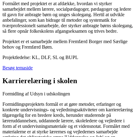
Formålet med projektet er at afdække, hvordan vi styrker
samarbejdet mellem lærere, socialpædagoger, pædagoger og ledere
til gavn for anbragte børn og unges skolegang. Hertil at udvikle
anbefalinger, som kan bidrage til metoder og systematik for
tværprofessionelt samarbejde, der styrker anbragte børns skolegang,
så flere opnår folkeskolens afgangseksamen og trives bedre.
Projektet er et samarbejde mellem Fremfærd Borger med Særlige
behov og Fremfærd Børn.
Projektledelse: KL, DLF, SL og BUPL
Besøg temaside
Karrierelæring i skolen
Formidling af Udsyn i udskolingen
Formidlingsprojektets formål er at gøre metoder, erfaringer og
konkrete undervisnings- og vejledningsaktiviteter om karrierelæring
tilgængelig for en bredere kreds, herunder studerende på
læreruddannelsen, uddannede lærere, skoleledere og vejledere i
form af et undervisningsmateriale og et vidensnotat. Formålet med
materialerne er at styrke lærernes og vejledernes samarbejde