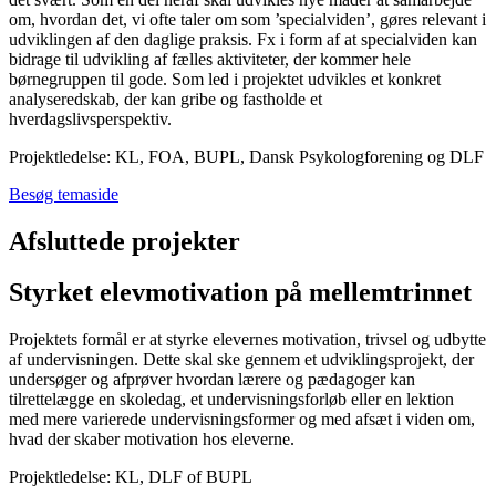
om, hvordan det, vi ofte taler om som ’specialviden’, gøres relevant i
udviklingen af den daglige praksis. Fx i form af at specialviden kan
bidrage til udvikling af fælles aktiviteter, der kommer hele
børnegruppen til gode. Som led i projektet udvikles et konkret
analyseredskab, der kan gribe og fastholde et
hverdagslivsperspektiv.
Projektledelse: KL, FOA, BUPL, Dansk Psykologforening og DLF
Besøg temaside
Afsluttede projekter
Styrket elevmotivation på mellemtrinnet
Projektets formål er at styrke elevernes motivation, trivsel og udbytte
af undervisningen. Dette skal ske gennem et udviklingsprojekt, der
undersøger og afprøver hvordan lærere og pædagoger kan
tilrettelægge en skoledag, et undervisningsforløb eller en lektion
med mere varierede undervisningsformer og med afsæt i viden om,
hvad der skaber motivation hos eleverne.
Projektledelse: KL, DLF of BUPL