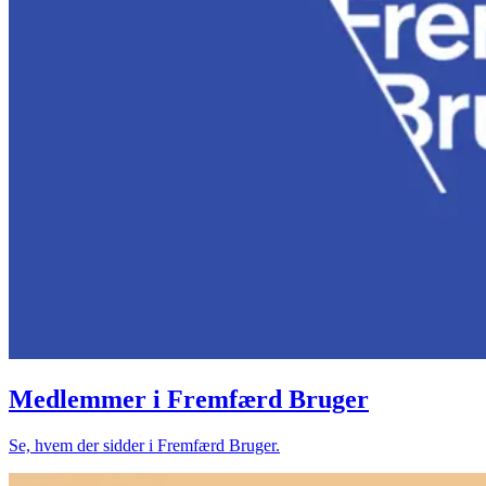
Medlemmer i Fremfærd Bruger
Se, hvem der sidder i Fremfærd Bruger.