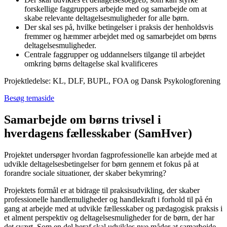
forskellige faggruppers arbejde med og samarbejde om at
skabe relevante deltagelsesmuligheder for alle børn.
Der skal ses på, hvilke betingelser i praksis der henholdsvis
fremmer og hæmmer arbejdet med og samarbejdet om børns
deltagelsesmuligheder.
Centrale faggrupper og uddannelsers tilgange til arbejdet
omkring børns deltagelse skal kvalificeres
Projektledelse: KL, DLF, BUPL, FOA og Dansk Psykologforening
Besøg temaside
Samarbejde om børns trivsel i
hverdagens fællesskaber (SamHver)
Projektet undersøger hvordan fagprofessionelle kan arbejde med at
udvikle deltagelsesbetingelser for børn gennem et fokus på at
forandre sociale situationer, der skaber bekymring?
Projektets formål er at bidrage til praksisudvikling, der skaber
professionelle handlemuligheder og handlekraft i forhold til på én
gang at arbejde med at udvikle fællesskaber og pædagogisk praksis i
et alment perspektiv og deltagelsesmuligheder for de børn, der har
det svært. Som en del heraf skal udvikles nye måder at samarbejde