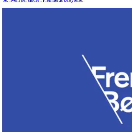
Se, hvem der sidder i Fremfærds bestyrelse.