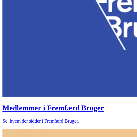
Medlemmer i Fremfærd Bruger
Se, hvem der sidder i Fremfærd Bruger.