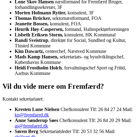
Lone Skov Hansen
næstformand for Fremfærd Bruger,
forhandlingssekretær, 3F
Morten Hofmann Rytter,
konsulent, 3F
Thomas Brücker,
sektornæstformand, FOA
Jeanette Bossen,
konsulent, FOA
Henrik Høy-Caspersen,
formand, Halinspektørforeningen
Lisbeth Eriksen Storm,
konsulent, HK Kommunal
Randi Sveistrup
, direktør for Social, Sundhed og Kultur,
Thisted Kommune
Kim Dawartz,
centerchef, Næstved Kommune
Mads Kamp Hansen,
sekretariats- og byudviklingschef,
Københavns Kommune
Heidi Frostholm Holch
, forvaltningschef Sport og Fritid,
Aarhus Kommune
Vil du vide mere om Fremfærd?
Kontakt sekretariatet:
Kresten Lune Nielsen
Chefkonsulent Tlf: 26 84 27 24 Mail:
kn@fremfaerd.dk
Anne Sønderup Søes
Chefkonsulent Tlf: 26 84 20 29 Mail:
as@fremfaerd.dk
Søren Berg
Sekretariatsleder Tlf: 20 53 32 56 Mail:
sb@vpt.dk