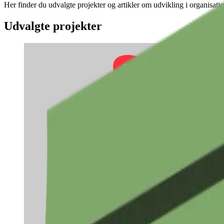
Her finder du udvalgte projekter og artikler om udvikling i organisati
Udvalgte projekter