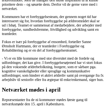
ældreområdet. Men de mangler den sidste inspiration til at kunne
prioritere dem – og søsætte dem. Derfor vil de gerne være med i
netværket.
Kommunen har et forebyggelsesteam, der gennem noget tid har
interesseret sig for, hvordan forebyggelse på ældreområdet skal se
ud i Ishøj. Teamet er sammensat af medarbejdere, der arbejder med
forebyggelse, sundhedsfremme, frivillighed og udvikling samt en
teamleder.
Fokus er især på forebyggelse af ensomhed, fortæller Sanne
Ørnsholt Hartmann, der er teamleder i Forebyggelse og
Rehabilitering og er en del af forebyggelsesteamet.
- Vi er en lille kommune med stor diversitet med de fordele og
udfordringer, det kan give. I forebyggelsesøjemed har vi stort fokus
på den voksende ældrebefolkning, borgere, som er sårbare pga.
kognitive vanskeligheder eller sproglige og kommunikative
udfordringer, som hindrer et aktivt ældreliv samt på overgange fra fx
arbejdsliv til seniorliv eller fra ægtepar til enke/enkemand, siger hun.
Netværket mødes i april
Repræsentanter fra de ni kommuner mødes første gang til
netværksmøde den 15. april i København.