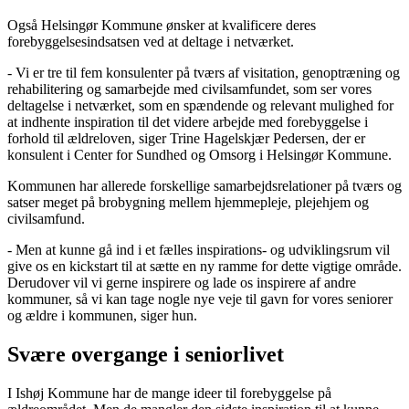
Også Helsingør Kommune ønsker at kvalificere deres
forebyggelsesindsatsen ved at deltage i netværket.
- Vi er tre til fem konsulenter på tværs af visitation, genoptræning og
rehabilitering og samarbejde med civilsamfundet, som ser vores
deltagelse i netværket, som en spændende og relevant mulighed for
at indhente inspiration til det videre arbejde med forebyggelse i
forhold til ældreloven, siger Trine Hagelskjær Pedersen, der er
konsulent i Center for Sundhed og Omsorg i Helsingør Kommune.
Kommunen har allerede forskellige samarbejdsrelationer på tværs og
satser meget på brobygning mellem hjemmepleje, plejehjem og
civilsamfund.
- Men at kunne gå ind i et fælles inspirations- og udviklingsrum vil
give os en kickstart til at sætte en ny ramme for dette vigtige område.
Derudover vil vi gerne inspirere og lade os inspirere af andre
kommuner, så vi kan tage nogle nye veje til gavn for vores seniorer
og ældre i kommunen, siger hun.
Svære overgange i seniorlivet
I Ishøj Kommune har de mange ideer til forebyggelse på