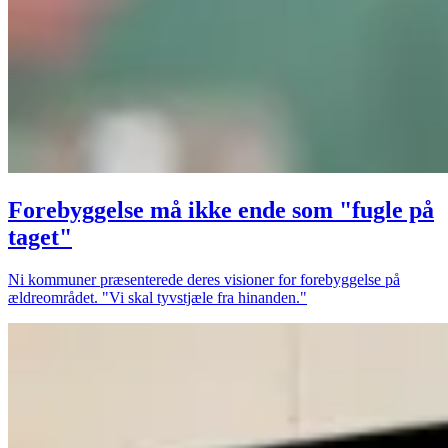
Forebyggelse må ikke ende som "fugle på
taget"
Ni kommuner præsenterede deres visioner for forebyggelse på
ældreområdet. "Vi skal tyvstjæle fra hinanden."