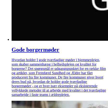
Gode borgermøder
Hvordan holder I gode tværfaglige møder i hjemmeplejen,
som skaber sammenhæng i helhedsplejen og kvalitet for
borgerne? Det spørgsmål er udgangspunktet for en række film
og artikler, som Fremfærd Sundhed og Ældre har fået
produceret fra fire kommuner. De fire kommuner giver hvert
deres bud på, hvordan de holder gode tværfaglige
borgermøder - og er hver især eksempler på eksisterende
vellykkede metoder til at arbejde med kvalitet i det tværfaglige
samarbejde i faste teams i ældreplejen.