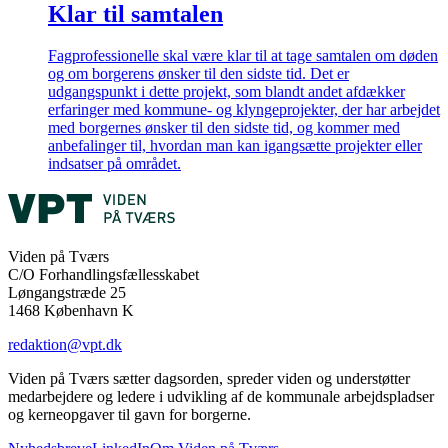
Klar til samtalen
Fagprofessionelle skal være klar til at tage samtalen om døden
og om borgerens ønsker til den sidste tid. Det er
udgangspunkt i dette projekt, som blandt andet afdækker
erfaringer med kommune- og klyngeprojekter, der har arbejdet
med borgernes ønsker til den sidste tid, og kommer med
anbefalinger til, hvordan man kan igangsætte projekter eller
indsatser på området.
Viden på Tværs
C/O Forhandlingsfællesskabet
Løngangstræde 25
1468 København K
redaktion@vpt.dk
Viden på Tværs sætter dagsorden, spreder viden og understøtter
medarbejdere og ledere i udvikling af de kommunale arbejdspladser
og kerneopgaver til gavn for borgerne.