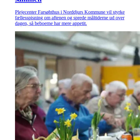
Plejecenter Farsøhthus i Norddjurs Kommune vil styrke
fællesspisning om aftenen og sprede måltiderne ud over
dagen, så beboerne har mere appetit.