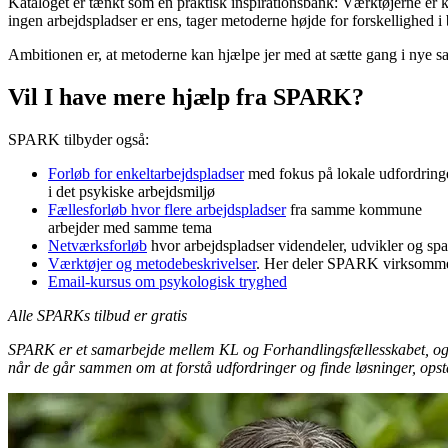
Kataloget er tænkt som en praktisk inspirationsbank: Værktøjerne er ko
ingen arbejdspladser er ens, tager metoderne højde for forskellighed i
Ambitionen er, at metoderne kan hjælpe jer med at sætte gang i nye sa
Vil I have mere hjælp fra SPARK?
SPARK tilbyder også:
Forløb for enkeltarbejdspladser
med fokus på lokale udfordring
i det psykiske arbejdsmiljø
Fællesforløb hvor flere arbejdspladser
fra samme kommune
arbejder med samme tema
Netværksforløb
hvor arbejdspladser videndeler, udvikler og sp
Værktøjer og metodebeskrivelser
. Her deler SPARK virksomme m
Email-kursus om psykologisk tryghed
Alle SPARKs tilbud er gratis
SPARK er et samarbejde mellem KL og Forhandlingsfællesskabet, og kern
når de går sammen om at forstå udfordringer og finde løsninger, opst