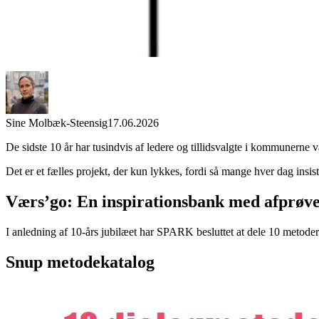
Sine Molbæk-Steensig
17.06.2026
De sidste 10 år har tusindvis af ledere og tillidsvalgte i kommune
Det er et fælles projekt, der kun lykkes, fordi så mange hver dag insi
Værs’go: En inspirationsbank med afprøv
I anledning af 10-års jubilæet har SPARK besluttet at dele 10 metoder
Snup metodekatalog