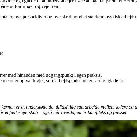
nkrete og egnede til at understøtte jer i
selv
at tage fat på de udfordrin
 både udfordringer og veje frem.
mtaler, nye perspektiver og nye skridt mod et stærkere psykisk arbejdsm
er
arrer med hinanden med udgangspunkt i egen praksis.
etoder og værktøjer, som arbejdspladserne er særligt glade for.
en er at understøtte det tillidsfulde samarbejde mellem ledere og till
år et fælles ejerskab – også når hverdagen er kompleks og presset.