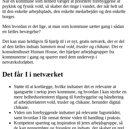
Når en kommune som helhed vælger at prioritere forebyggelse af
psykisk og fysisk vold, så skaber det ringe i vandet, der når helt ud
til den enkelte arbejdsplads, den enkelte medarbejder og den enkelte
borger.
Men hvordan er det lige, at man som kommune sætter gang i sådan
en fælles bevægelse?
Det kan man heldigvis få hjælp til i et nyt, gratis netværk, der er del
af den fælles indsats
Sammen mod vold, trusler og chikane
. Det er
konsulenthuset Human House, der hjælper arbejdsgrupper fra
kommunerne i gang og sparrer med dem undervejs i
netværksforløbet.
Det får I i netværket
Støtte til at kortlægge, hvilke indsatser det er relevante at
igangsætte i netop jeres kommune, og hvordan I kan styrke en
mere helhedsorienteret tilgang til forebyggelse og håndtering
af arbejdsrelateret vold, trusler og chikane, herunder digital
chikane.
Viden om forebyggende indsatser på relevante fagområder,
samt hvordan I får omsat denne viden til handling i praksis.
Kompetent sparring og inspiration til jeres arbejdsgruppe, så
de kan gennemføre og forankre en indsats, der skaber en reel