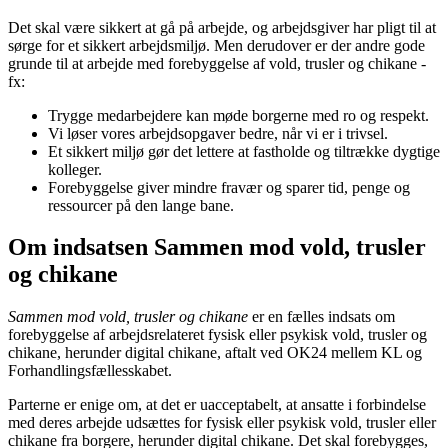
Det skal være sikkert at gå på arbejde, og arbejdsgiver har pligt til at
sørge for et sikkert arbejdsmiljø. Men derudover er der andre gode
grunde til at arbejde med forebyggelse af vold, trusler og chikane -
fx:
Trygge medarbejdere kan møde borgerne med ro og respekt.
Vi løser vores arbejdsopgaver bedre, når vi er i trivsel.
Et sikkert miljø gør det lettere at fastholde og tiltrække dygtige
kolleger.
Forebyggelse giver mindre fravær og sparer tid, penge og
ressourcer på den lange bane.
Om indsatsen Sammen mod vold, trusler
og chikane
Sammen mod vold, trusler og chikane
er en fælles indsats om
forebyggelse af arbejdsrelateret fysisk eller psykisk vold, trusler og
chikane, herunder digital chikane, aftalt ved OK24 mellem KL og
Forhandlingsfællesskabet.
Parterne er enige om, at det er uacceptabelt, at ansatte i forbindelse
med deres arbejde udsættes for fysisk eller psykisk vold, trusler eller
chikane fra borgere, herunder digital chikane. Det skal forebygges,