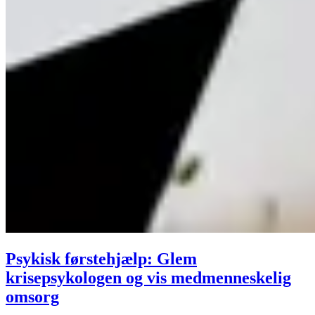
Psykisk førstehjælp: Glem
krisepsykologen og vis medmenneskelig
omsorg