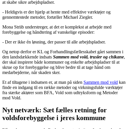
at skabe sikre arbejdspladser.
- Heldigvis er der hjælp at hente med effektive værktøjer og
gennemtestede metoder, fortæller Michael Ziegler.
Mona Striib understreger, at det er komplekst at arbejde med
forebyggelse og håndtering af vanskelige episoder:
- Der er ikke én løsning, der passer til alle arbejdspladser.
Og netop derfor er KL og Forhandlingsfællesskabet gået sammen i
den landsdækkende indsats
Sammen mod vold, trusler og chikane
,
der skal inspirere både kommuner og enkelte arbejdspladser til at
skrue op for forebyggelse og blive bedre til at tage hånd om
medarbejderne, når skaden sker.
Et af tiltagene i indsatsen er, at man på siden
Sammen mod vold
kan
finde en indgang til en række metoder og virkningsfulde værktøjer
fra stærke aktører som BFA, Vold som udtryksform og Metoder
mod Vold.
Nyt netværk: Sæt fælles retning for
voldsforebyggelse i jeres kommune