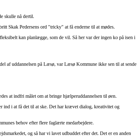
 skulle nå dertil.
tt Skak Pedersens ord "tricky" at få enderne til at mødes.
sibelt kan planlægge, som de vil. Så her var der ingen ko på isen i
e del af uddannelsen på Læsø, var Læsø Kommune ikke sen til at sende
edes at indfri målet om at bringe hjælperuddannelsen til øen.
nd i at få det til at ske. Det har krævet dialog, kreativitet og
munes behov efter flere faglærte medarbejdere.
dsmarkedet, og så har vi lavet udbuddet efter det. Det er en anden