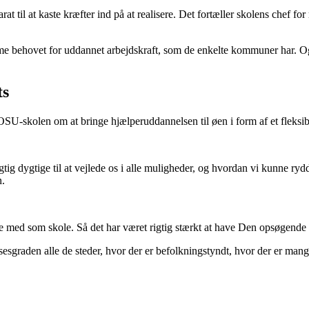
 til at kaste kræfter ind på at realisere. Det fortæller skolens chef f
ehovet for uddannet arbejdskraft, som de enkelte kommuner har. Og da 
ts
U-skolen om at bringe hjælperuddannelsen til øen i form af et fleksibelt 
gtig dygtige til at vejlede os i alle muligheder, og hvordan vi kunne r
n.
re med som skole. Så det har været rigtig stærkt at have Den opsøgende 
lsesgraden alle de steder, hvor der er befolkningstyndt, hvor der er man