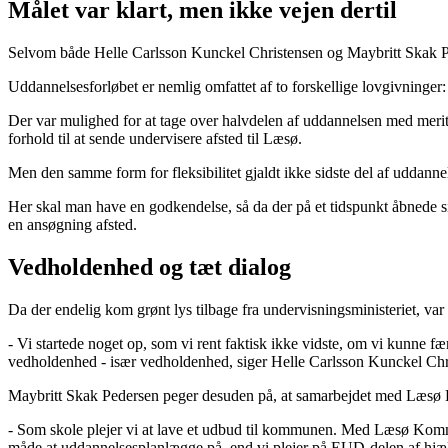
Målet var klart, men ikke vejen dertil
Selvom både Helle Carlsson Kunckel Christensen og Maybritt Skak Peder
Uddannelsesforløbet er nemlig omfattet af to forskellige lovgivninge
Der var mulighed for at tage over halvdelen af uddannelsen med meri
forhold til at sende undervisere afsted til Læsø.
Men den samme form for fleksibilitet gjaldt ikke sidste del af uddann
Her skal man have en godkendelse, så da der på et tidspunkt åbnede 
en ansøgning afsted.
Vedholdenhed og tæt dialog
Da der endelig kom grønt lys tilbage fra undervisningsministeriet, var
- Vi startede noget op, som vi rent faktisk ikke vidste, om vi kunne fær
vedholdenhed - især vedholdenhed, siger Helle Carlsson Kunckel Chr
Maybritt Skak Pedersen peger desuden på, at samarbejdet med Læsø 
- Som skole plejer vi at lave et udbud til kommunen. Med Læsø Kommun
måde at uddannelsesplanlægge på, end vi plejer på EUD-delen af hjæ