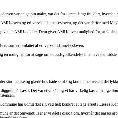
sen var enige om målet, var det fra starten langt fra klart, hvordan de
r: AMU-loven og erhvervsuddannelsesloven, og det var derfor med Maybri
tgivende AMU-pakker. Dem giver AMU-loven mulighed for, at skolen flek
elsen, som er omfattet af erhvervsuddannelsesloven.
sig en mulighed for at søge om udbudsgodkendelse til at lave den sidst
 der stor lettelse og glæde hos både skole og kommune over, at det lykk
diggøre på Læsø. Det var et vilkår, og vi har virkelig kastet mange timer i
istensen.
Kommune har udmærket sig ved helt konkret at tage afsæt i Læsøs Kom
e er det omvendt: Her er vi gået i dialog om, hvornår det passer arbej
lperuddannelsen.