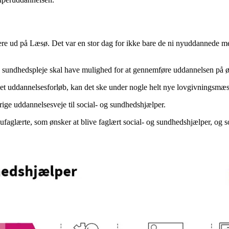
re ud på Læsø. Det var en stor dag for ikke bare de ni nyuddannede meda
g sundhedspleje skal have mulighed for at gennemføre uddannelsen på 
ddannelsesforløb, kan det ske under nogle helt nye lovgivningsmæs
rige uddannelsesveje til social- og sundhedshjælper.
il ufaglærte, som ønsker at blive faglært social- og sundhedshjælper, og 