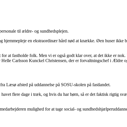
 personale til ældre- og sundhedsplejen.
 og hjemmepleje en ekstraordinær hård nød at knække. Øen huser ikke 
t for at fastholde folk. Men vi er også godt klar over, at det ikke er nok.
 Helle Carlsson Kunckel Christensen, der er forvaltningschef i Ældr
re fra Læsø afsted på uddannelse på SOSU-skolen på fastlandet.
 havet flere dage i træk, og hvis du har børn, så er det faktisk rigtig 
 medarbejderen mulighed for at tage social- og sundhedshjælperuddann