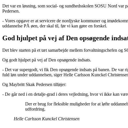
Det var en løsning, som social- og sundhedsskolen SOSU Nord var parat
Pedersen.
- Vores opgave er at servicere de nordjyske kommuner og imødekomme b
uddannelse PÅ øen, der skal til, før vi kan gøre en forskel.
God hjulpet på vej af Den opsøgende indsa
Det blev starten på et tæt samarbejde mellem forvaltningschefen og SOS
Og godt hjulpet på vej af Den opsøgende indsats.
- Det var supergodt, vi fik Den opsøgende indsats på banen. De var ri
fuld løn under uddannelsen, siger Helle Carlsson Kunckel Christense
Og Maybritt Skak Pedersen tilføjer:
- De går ned i en detalje-grad i deres vejledning, hvor vi ikke kan væ
Der er brug for fleksible muligheder for at løfte uddanne
udfordring.
Helle Carlsson Kunckel Christensen