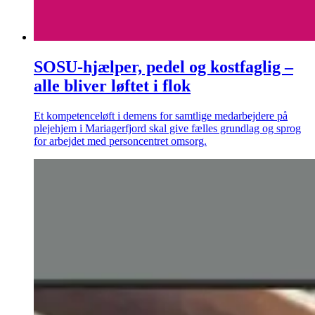
SOSU-hjælper, pedel og kostfaglig –
alle bliver løftet i flok
Et kompetenceløft i demens for samtlige medarbejdere på
plejehjem i Mariagerfjord skal give fælles grundlag og sprog
for arbejdet med personcentret omsorg.