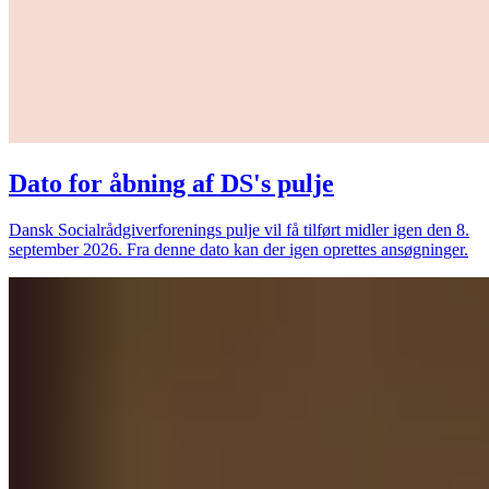
Dato for åbning af DS's pulje
Dansk Socialrådgiverforenings pulje vil få tilført midler igen den 8.
september 2026. Fra denne dato kan der igen oprettes ansøgninger.