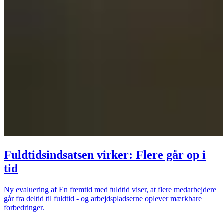
Fuldtidsindsatsen virker: Flere går op i
tid
Ny evaluering af En fremtid med fuldtid viser, at flere medarbejdere
går fra deltid til fuldtid - og arbejdspladserne oplever mærkbare
forbedringer.