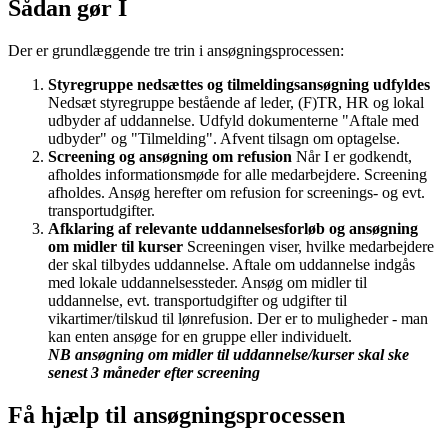
Sådan gør I
Der er grundlæggende tre trin i ansøgningsprocessen:
Styregruppe nedsættes og tilmeldingsansøgning udfyldes
Nedsæt styregruppe bestående af leder, (F)TR, HR og lokal
udbyder af uddannelse. Udfyld dokumenterne "Aftale med
udbyder" og "Tilmelding". Afvent tilsagn om optagelse.
Screening og ansøgning om refusion
Når I er godkendt,
afholdes informationsmøde for alle medarbejdere. Screening
afholdes. Ansøg herefter om refusion for screenings- og evt.
transportudgifter.
Afklaring af relevante uddannelsesforløb og ansøgning
om midler til kurser
Screeningen viser, hvilke medarbejdere
der skal tilbydes uddannelse. Aftale om uddannelse indgås
med lokale uddannelsessteder. Ansøg om midler til
uddannelse, evt. transportudgifter og udgifter til
vikartimer/tilskud til lønrefusion. Der er to muligheder - man
kan enten ansøge for en gruppe eller individuelt.
NB ansøgning om midler til uddannelse/kurser skal ske
senest 3 måneder efter screening
Få hjælp til ansøgningsprocessen