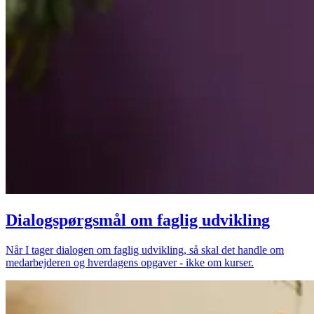
Dialogspørgsmål om faglig udvikling
Når I tager dialogen om faglig udvikling, så skal det handle om
medarbejderen og hverdagens opgaver - ikke om kurser.