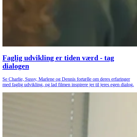
Faglig udvikling er tiden værd - tag
dialogen
Se Charlie, Sussy, Marlene og Dennis fortælle om deres erfaringer
med faglig udvikling, og lad filmen inspirere jer til jeres egen dialog.