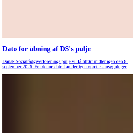
Dato for åbning af DS's pulje
Dansk Socialrådgiverforenings pulje vil få tilført midler igen den 8.
september 2026. Fra denne dato kan der igen oprettes ansøgninger.