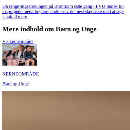
Da rengøringsafdelingen på Bornholm satte gang i FVU-dansk for
tosprogede medarbejdere, endte selv de mest skeptiske med at sige
ja tak til mere.
Mere indhold om Børn og Unge
Vis kerneområde
KERNEOMRÅDE
Børn og Unge