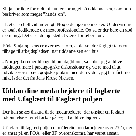
Sinja har ikke fortrudt, at hun er sprunget på uddannelsen, som hun
beskriver som meget "hands-on".
- Det er jo helt vidunderligt. Nogle dejlige mennesker. Underviserne
er totalt dedikerede og megaprofessionelle. Og så er der bare en god
stemning. Det er et dejligt sted at være, fortæller hun.
Både Sinja og Jens er overbevist om, at de vender fagligt stærkere
tilbage til arbejdspladsen, når uddannelsen er i hus.
- Når jeg kommer tilbage til mit dagtilbud, så håber jeg at blive
inddraget mere i pædagogiske diskussioner og være med til at
udvikle vores pædagogiske praksis med den viden, jeg har fået med
mig, lyder det fra Jens Kruse Nielsen.
Uddan dine medarbejdere til faglærte
med Ufaglært til Faglært puljen
Der kan søges tilskud til de medarbejdere, der ønsker en faglært
uddannelse eller et forløb på-vej-til at blive faglært.
Ufaglært til faglært puljen er målerettet medarbejdere over 25 år, der
er ansat på en FOA- eller 3F-overenskomst, har været ansat i