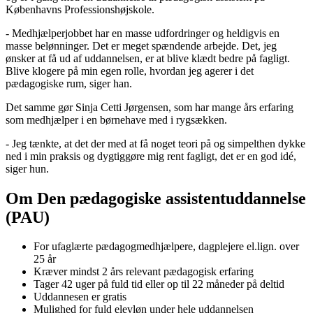
Københavns Professionshøjskole.
- Medhjælperjobbet har en masse udfordringer og heldigvis en
masse belønninger. Det er meget spændende arbejde. Det, jeg
ønsker at få ud af uddannelsen, er at blive klædt bedre på fagligt.
Blive klogere på min egen rolle, hvordan jeg agerer i det
pædagogiske rum, siger han.
Det samme gør Sinja Cetti Jørgensen, som har mange års erfaring
som medhjælper i en børnehave med i rygsækken.
- Jeg tænkte, at det der med at få noget teori på og simpelthen dykke
ned i min praksis og dygtiggøre mig rent fagligt, det er en god idé,
siger hun.
Om Den pædagogiske assistentuddannelse
(PAU)
For ufaglærte pædagogmedhjælpere, dagplejere el.lign. over
25 år
Kræver mindst 2 års relevant pædagogisk erfaring
Tager 42 uger på fuld tid eller op til 22 måneder på deltid
Uddannesen er gratis
Mulighed for fuld elevløn under hele uddannelsen