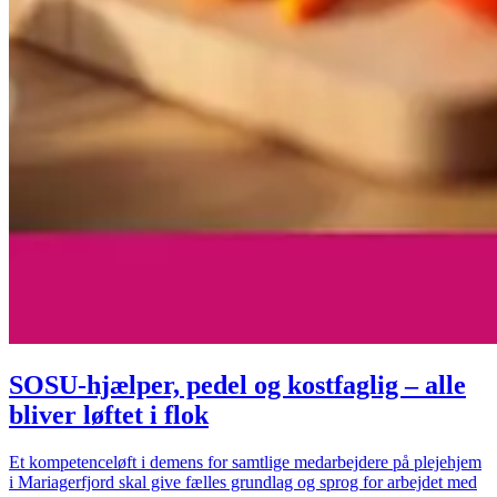
SOSU-hjælper, pedel og kostfaglig – alle
bliver løftet i flok
Et kompetenceløft i demens for samtlige medarbejdere på plejehjem
i Mariagerfjord skal give fælles grundlag og sprog for arbejdet med