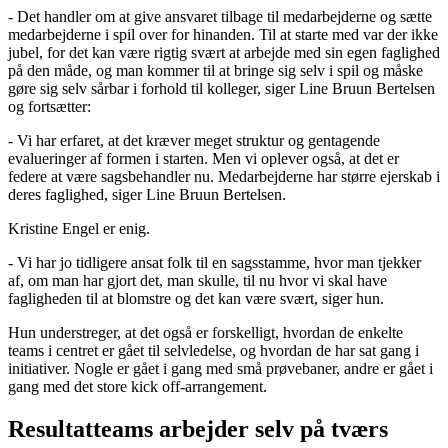
- Det handler om at give ansvaret tilbage til medarbejderne og sætte
medarbejderne i spil over for hinanden. Til at starte med var der ikke
jubel, for det kan være rigtig svært at arbejde med sin egen faglighed
på den måde, og man kommer til at bringe sig selv i spil og måske
gøre sig selv sårbar i forhold til kolleger, siger Line Bruun Bertelsen
og fortsætter:
- Vi har erfaret, at det kræver meget struktur og gentagende
evalueringer af formen i starten. Men vi oplever også, at det er
federe at være sagsbehandler nu. Medarbejderne har større ejerskab i
deres faglighed, siger Line Bruun Bertelsen.
Kristine Engel er enig.
- Vi har jo tidligere ansat folk til en sagsstamme, hvor man tjekker
af, om man har gjort det, man skulle, til nu hvor vi skal have
fagligheden til at blomstre og det kan være svært, siger hun.
Hun understreger, at det også er forskelligt, hvordan de enkelte
teams i centret er gået til selvledelse, og hvordan de har sat gang i
initiativer. Nogle er gået i gang med små prøvebaner, andre er gået i
gang med det store kick off-arrangement.
Resultatteams arbejder selv på tværs