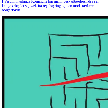
I Vesthimmerlands Kommune har man i beskæftigelsesindsatsen
længe arbejdet sig væk fra regelstyring og hen mod stærkere
borgerfokus.