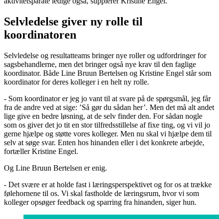
aktivitetsparate ledige også, supplerer Kristine Engel.
Selvledelse giver ny rolle til
koordinatoren
Selvledelse og resultatteams bringer nye roller og udfordringer for
sagsbehandlerne, men det bringer også nye krav til den faglige
koordinator. Både Line Bruun Bertelsen og Kristine Engel står som
koordinator for deres kolleger i en helt ny rolle.
- Som koordinator er jeg jo vant til at svare på de spørgsmål, jeg får
fra de andre ved at sige: ’Så gør du sådan her’. Men det må alt andet
lige give en bedre løsning, at de selv finder den. For sådan nogle
som os giver det jo tit en stor tilfredsstillelse af fixe ting, og vi vil jo
gerne hjælpe og støtte vores kolleger. Men nu skal vi hjælpe dem til
selv at søge svar. Enten hos hinanden eller i det konkrete arbejde,
fortæller Kristine Engel.
Og Line Bruun Bertelsen er enig.
- Det svære er at holde fast i læringsperspektivet og for os at trække
følehornene til os. Vi skal fastholde de læringsrum, hvor vi som
kolleger opsøger feedback og sparring fra hinanden, siger hun.