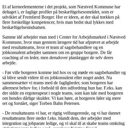
Et af kerneelementerne i det projekt, som Næstved Kommune har
deltaget i, er faglige profiler på beskæftigelsesområdet, som er
udviklet af Fremfærd Borger. Her er ideen, at der skal trækkes på
flere forskellige kompetencer, hvis man bedst skal lykkes med
beskæftigelsesindsatsen.
Samme idé arbejder man med i Center for Arbejdsmarked i Næstved
Kommune, hvor man gennem længere tid har afprøvet at arbejde
med resultatteams, hvor et team af sagsbehandlere og en
jobkonsulent arbejder sammen om en gruppe borgere. De får
coaching af en leder, men derudover planlægger de selv deres
arbejde.
- Før ville borgeren komme ind hos os og møde en sagsbehandler og
så blive sendt videre til en jobkonsulent eller noget andet. Nu
sammensætter vi teams med de fagligheder, som borgeren har
allermest behov for, i forhold til den udfordring hun har. F.eks. kan
der sidde en ergoterapeut i nogle teams, som kan tale med borgeren
om hendes dårlige skulder. Vi kan høre, at borgeren føler sig mere
set og forstået, siger Torben Bahn Petersen.
- De resultatteams vi har, er rigtig velfungerende, og vi har dannet
resultatteams flere steder f.eks. blandt dem, der arbejder med
integration og jobparate ledige, og vi skal til at skabe teams omkring