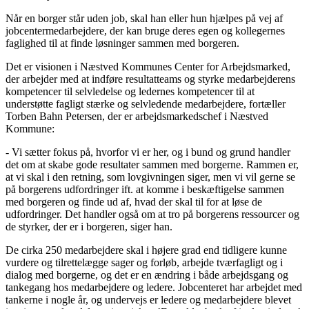
Når en borger står uden job, skal han eller hun hjælpes på vej af
jobcentermedarbejdere, der kan bruge deres egen og kollegernes
faglighed til at finde løsninger sammen med borgeren.
Det er visionen i Næstved Kommunes Center for Arbejdsmarked,
der arbejder med at indføre resultatteams og styrke medarbejderens
kompetencer til selvledelse og ledernes kompetencer til at
understøtte fagligt stærke og selvledende medarbejdere, fortæller
Torben Bahn Petersen, der er arbejdsmarkedschef i Næstved
Kommune:
- Vi sætter fokus på, hvorfor vi er her, og i bund og grund handler
det om at skabe gode resultater sammen med borgerne. Rammen er,
at vi skal i den retning, som lovgivningen siger, men vi vil gerne se
på borgerens udfordringer ift. at komme i beskæftigelse sammen
med borgeren og finde ud af, hvad der skal til for at løse de
udfordringer. Det handler også om at tro på borgerens ressourcer og
de styrker, der er i borgeren, siger han.
De cirka 250 medarbejdere skal i højere grad end tidligere kunne
vurdere og tilrettelægge sager og forløb, arbejde tværfagligt og i
dialog med borgerne, og det er en ændring i både arbejdsgang og
tankegang hos medarbejdere og ledere. Jobcenteret har arbejdet med
tankerne i nogle år, og undervejs er ledere og medarbejdere blevet