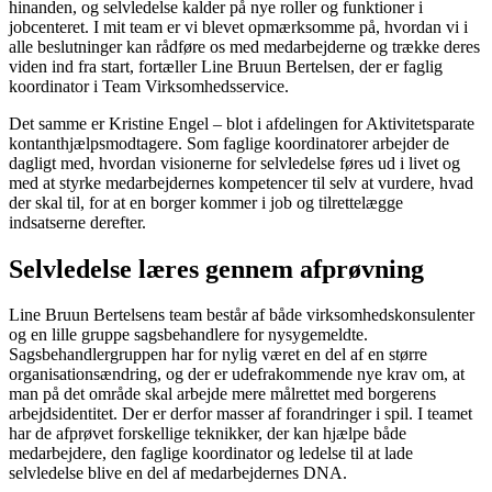
hinanden, og selvledelse kalder på nye roller og funktioner i
jobcenteret. I mit team er vi blevet opmærksomme på, hvordan vi i
alle beslutninger kan rådføre os med medarbejderne og trække deres
viden ind fra start, fortæller Line Bruun Bertelsen, der er faglig
koordinator i Team Virksomhedsservice.
Det samme er Kristine Engel – blot i afdelingen for Aktivitetsparate
kontanthjælpsmodtagere. Som faglige koordinatorer arbejder de
dagligt med, hvordan visionerne for selvledelse føres ud i livet og
med at styrke medarbejdernes kompetencer til selv at vurdere, hvad
der skal til, for at en borger kommer i job og tilrettelægge
indsatserne derefter.
Selvledelse læres gennem afprøvning
Line Bruun Bertelsens team består af både virksomhedskonsulenter
og en lille gruppe sagsbehandlere for nysygemeldte.
Sagsbehandlergruppen har for nylig været en del af en større
organisationsændring, og der er udefrakommende nye krav om, at
man på det område skal arbejde mere målrettet med borgerens
arbejdsidentitet. Der er derfor masser af forandringer i spil. I teamet
har de afprøvet forskellige teknikker, der kan hjælpe både
medarbejdere, den faglige koordinator og ledelse til at lade
selvledelse blive en del af medarbejdernes DNA.