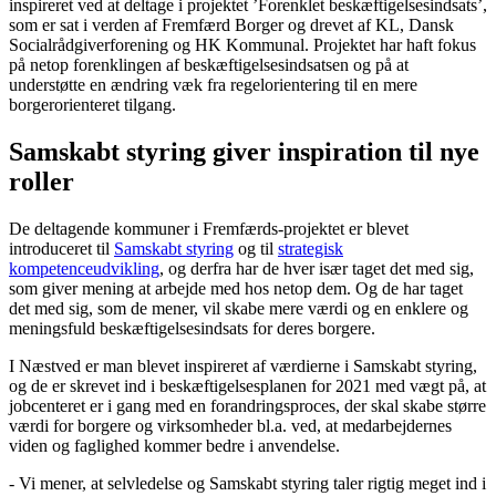
inspireret ved at deltage i projektet ’Forenklet beskæftigelsesindsats’,
som er sat i verden af Fremfærd Borger og drevet af KL, Dansk
Socialrådgiverforening og HK Kommunal. Projektet har haft fokus
på netop forenklingen af beskæftigelsesindsatsen og på at
understøtte en ændring væk fra regelorientering til en mere
borgerorienteret tilgang.
Samskabt styring giver inspiration til nye
roller
De deltagende kommuner i Fremfærds-projektet er blevet
introduceret til
Samskabt styring
og til
strategisk
kompetenceudvikling
, og derfra har de hver især taget det med sig,
som giver mening at arbejde med hos netop dem. Og de har taget
det med sig, som de mener, vil skabe mere værdi og en enklere og
meningsfuld beskæftigelsesindsats for deres borgere.
I Næstved er man blevet inspireret af værdierne i Samskabt styring,
og de er skrevet ind i beskæftigelsesplanen for 2021 med vægt på, at
jobcenteret er i gang med en forandringsproces, der skal skabe større
værdi for borgere og virksomheder bl.a. ved, at medarbejdernes
viden og faglighed kommer bedre i anvendelse.
- Vi mener, at selvledelse og Samskabt styring taler rigtig meget ind i