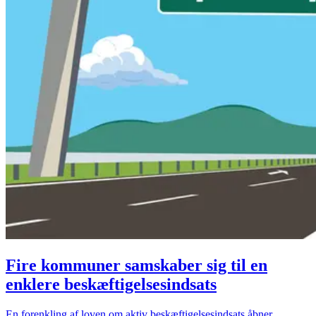
Fire kommuner samskaber sig til en
enklere beskæftigelsesindsats
En forenkling af loven om aktiv beskæftigelsesindsats åbner