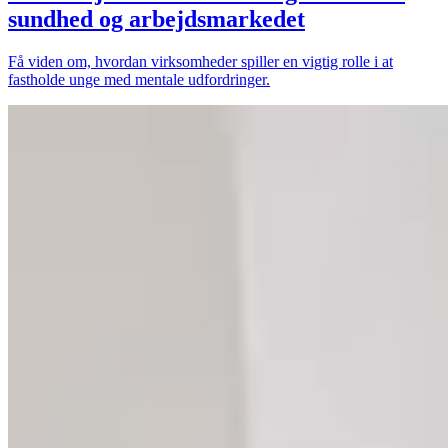
sundhed og arbejdsmarkedet
Få viden om, hvordan virksomheder spiller en vigtig rolle i at
fastholde unge med mentale udfordringer.