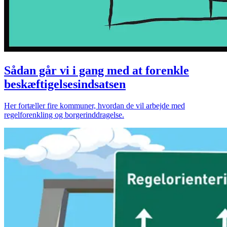
Sådan går vi i gang med at forenkle
beskæftigelsesindsatsen
Her fortæller fire kommuner, hvordan de vil arbejde med
regelforenkling og borgerinddragelse.