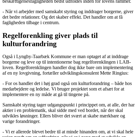
beskæftigelsesfagligheden bedst udfoldes inden for lovens rammer.
- Når vi arbejder med samskabt styring og inddrager borgerne, giver
det bedre relationer. Og det skaber effekt. Det handler om at få
fagligheden tilbage i centrum.
Regelforenkling giver plads til
kulturforandring
Også i Lyngby-Taarbæk Kommune er man optaget af at inddrage
borgerne og leve op til intentionerne bag regelforenklingen i LAB-
loven. Regelforenklingen handler dog ikke bare om implementering
af en ny lovgivning, fortæller udviklingskonsulent Mette Ringius:
- For os handler det i høj grad også om kulturforandring – både hos
medarbejdere og ledelse. Vi bruger projektet som et afsæt for at
implementere en ny måde at gå til tingene på.
Samskabt styring tager udgangspunkt i princippet om, at alle, der har
aktier i en problematik, skal sidde med ved bordet, når der skal
udvikles løsninger. Ellers bliver det svært at skabe mærkbare og
varige forandringer.
- Vi er allerede blevet bedre til at minde hinanden om, at vi skal hele