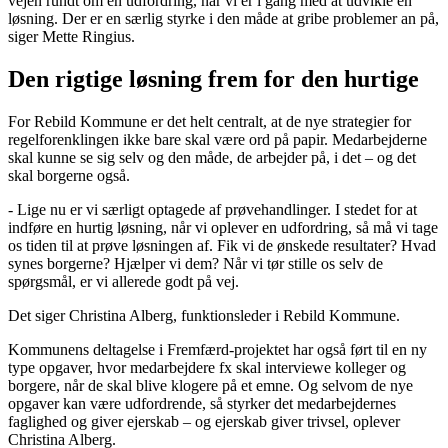
vejen rundt om en udfordring, når vi er i gang med at udvikle en
løsning. Der er en særlig styrke i den måde at gribe problemer an på,
siger Mette Ringius.
Den rigtige løsning frem for den hurtige
For Rebild Kommune er det helt centralt, at de nye strategier for
regelforenklingen ikke bare skal være ord på papir. Medarbejderne
skal kunne se sig selv og den måde, de arbejder på, i det – og det
skal borgerne også.
- Lige nu er vi særligt optagede af prøvehandlinger. I stedet for at
indføre en hurtig løsning, når vi oplever en udfordring, så må vi tage
os tiden til at prøve løsningen af. Fik vi de ønskede resultater? Hvad
synes borgerne? Hjælper vi dem? Når vi tør stille os selv de
spørgsmål, er vi allerede godt på vej.
Det siger Christina Alberg, funktionsleder i Rebild Kommune.
Kommunens deltagelse i Fremfærd-projektet har også ført til en ny
type opgaver, hvor medarbejdere fx skal interviewe kolleger og
borgere, når de skal blive klogere på et emne. Og selvom de nye
opgaver kan være udfordrende, så styrker det medarbejdernes
faglighed og giver ejerskab – og ejerskab giver trivsel, oplever
Christina Alberg.