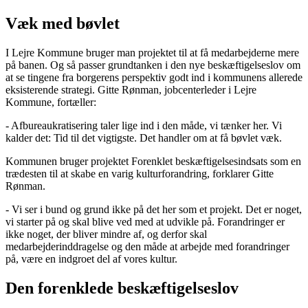
Væk med bøvlet
I Lejre Kommune bruger man projektet til at få medarbejderne mere
på banen. Og så passer grundtanken i den nye beskæftigelseslov om
at se tingene fra borgerens perspektiv godt ind i kommunens allerede
eksisterende strategi. Gitte Rønman, jobcenterleder i Lejre
Kommune, fortæller:
- Afbureaukratisering taler lige ind i den måde, vi tænker her. Vi
kalder det: Tid til det vigtigste. Det handler om at få bøvlet væk.
Kommunen bruger projektet Forenklet beskæftigelsesindsats som en
trædesten til at skabe en varig kulturforandring, forklarer Gitte
Rønman.
- Vi ser i bund og grund ikke på det her som et projekt. Det er noget,
vi starter på og skal blive ved med at udvikle på. Forandringer er
ikke noget, der bliver mindre af, og derfor skal
medarbejderinddragelse og den måde at arbejde med forandringer
på, være en indgroet del af vores kultur.
Den forenklede beskæftigelseslov