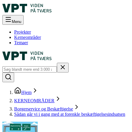
Menu
Projekter
Kerneområder
Temaer
Hjem
KERNEOMRÅDER
Borgerservice og Beskæftigelse
Sådan går vi i gang med at forenkle beskæftigelsesindsatsen