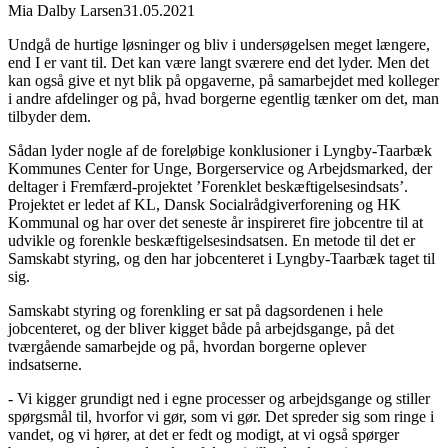
Mia Dalby Larsen
31.05.2021
Undgå de hurtige løsninger og bliv i undersøgelsen meget længere,
end I er vant til. Det kan være langt sværere end det lyder. Men det
kan også give et nyt blik på opgaverne, på samarbejdet med kolleger
i andre afdelinger og på, hvad borgerne egentlig tænker om det, man
tilbyder dem.
Sådan lyder nogle af de foreløbige konklusioner i Lyngby-Taarbæk
Kommunes Center for Unge, Borgerservice og Arbejdsmarked, der
deltager i Fremfærd-projektet ’Forenklet beskæftigelsesindsats’.
Projektet er ledet af KL, Dansk Socialrådgiverforening og HK
Kommunal og har over det seneste år inspireret fire jobcentre til at
udvikle og forenkle beskæftigelsesindsatsen. En metode til det er
Samskabt styring, og den har jobcenteret i Lyngby-Taarbæk taget til
sig.
Samskabt styring og forenkling er sat på dagsordenen i hele
jobcenteret, og der bliver kigget både på arbejdsgange, på det
tværgående samarbejde og på, hvordan borgerne oplever
indsatserne.
- Vi kigger grundigt ned i egne processer og arbejdsgange og stiller
spørgsmål til, hvorfor vi gør, som vi gør. Det spreder sig som ringe i
vandet, og vi hører, at det er fedt og modigt, at vi også spørger