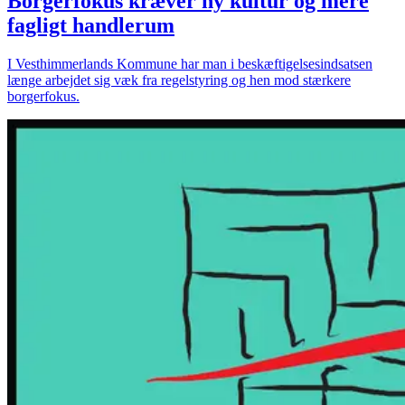
Borgerfokus kræver ny kultur og mere
fagligt handlerum
I Vesthimmerlands Kommune har man i beskæftigelsesindsatsen
længe arbejdet sig væk fra regelstyring og hen mod stærkere
borgerfokus.