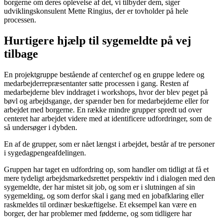
borgerne om deres oplevelse af det, vi tilbyder dem, siger
udviklingskonsulent Mette Ringius, der er tovholder på hele
processen.
Hurtigere hjælp til sygemeldte på vej
tilbage
En projektgruppe bestående af centerchef og en gruppe ledere og
medarbejderrepræsentanter satte processen i gang. Resten af
medarbejderne blev inddraget i workshops, hvor der blev peget på
bøvl og arbejdsgange, der spænder ben for medarbejderne eller for
arbejdet med borgerne. En række mindre grupper spredt ud over
centeret har arbejdet videre med at identificere udfordringer, som de
så undersøger i dybden.
En af de grupper, som er nået længst i arbejdet, består af tre personer
i sygedagpengeafdelingen.
Gruppen har taget en udfordring op, som handler om tidligt at få et
mere tydeligt arbejdsmarkedsrettet perspektiv ind i dialogen med den
sygemeldte, der har mistet sit job, og som er i slutningen af sin
sygemelding, og som derfor skal i gang med en jobafklaring eller
raskmeldes til ordinær beskæftigelse. Et eksempel kan være en
borger, der har problemer med fødderne, og som tidligere har