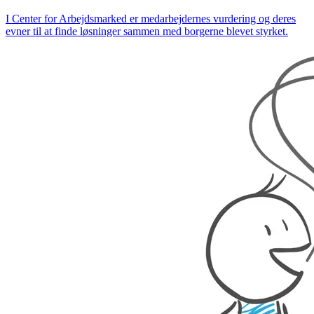
I Center for Arbejdsmarked er medarbejdernes vurdering og deres
evner til at finde løsninger sammen med borgerne blevet styrket.