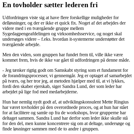
En tovholder sætter lederen fri
Udfordringen viste sig at have flere forskellige muligheder for
delløsninger, og der er ikke et quick fix. Noget af det arbejdes der
videre med i en tværgående gruppe mellem
Sygedagpengeafdelingen og virksomhedsservice, og noget skal
undersøges videre – f.eks. hvordan it-systemerne understøtter det
tværgående arbejde.
Men den viden, som gruppen har fundet frem til, ville ikke være
kommet frem, hvis de ikke var gået til udfordringen på denne måde.
- Jeg tænker rigtig godt om Samskabt styring som et fundament for
de forandringsprocesser, vi gennemgår. Jeg er optaget af samarbejdet
på tværs, og her tror jeg, at metoden hjælper med til, at vi lykkes,
fordi den skaber ejerskab, siger Sandra Lund, der som leder har
arbejdet på lige fod med medarbejderne.
Hun har nemlig nydt godt af, at udviklingskonsulent Mette Ringius
har været tovholder på den overordnede proces, og at hun har stået
for at facilitere og samle op fra de workshops, hvor grupperne har
deltaget sammen. Sandra Lund har derfor som leder ikke skulle stå
for den del, men kunne koncentrere sig om at deltage, undersøge og
finde løsninger sammen med de to andre i gruppen.