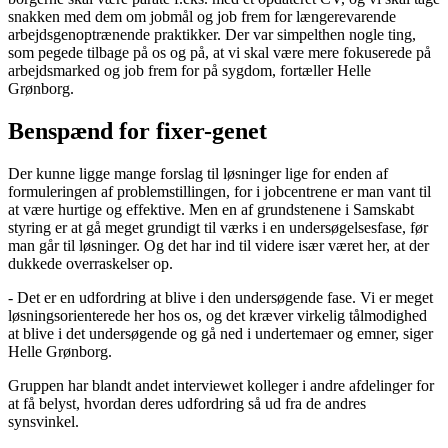
snakken med dem om jobmål og job frem for længerevarende
arbejdsgenoptrænende praktikker. Der var simpelthen nogle ting,
som pegede tilbage på os og på, at vi skal være mere fokuserede på
arbejdsmarked og job frem for på sygdom, fortæller Helle
Grønborg.
Benspænd for fixer-genet
Der kunne ligge mange forslag til løsninger lige for enden af
formuleringen af problemstillingen, for i jobcentrene er man vant til
at være hurtige og effektive. Men en af grundstenene i Samskabt
styring er at gå meget grundigt til værks i en undersøgelsesfase, før
man går til løsninger. Og det har ind til videre især været her, at der
dukkede overraskelser op.
- Det er en udfordring at blive i den undersøgende fase. Vi er meget
løsningsorienterede her hos os, og det kræver virkelig tålmodighed
at blive i det undersøgende og gå ned i undertemaer og emner, siger
Helle Grønborg.
Gruppen har blandt andet interviewet kolleger i andre afdelinger for
at få belyst, hvordan deres udfordring så ud fra de andres
synsvinkel.