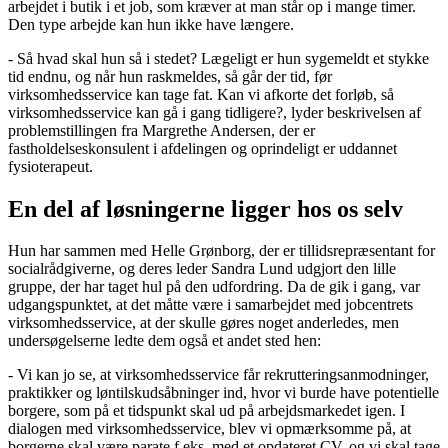
arbejdet i butik i et job, som kræver at man står op i mange timer.
Den type arbejde kan hun ikke have længere.
- Så hvad skal hun så i stedet? Lægeligt er hun sygemeldt et stykke
tid endnu, og når hun raskmeldes, så går der tid, før
virksomhedsservice kan tage fat. Kan vi afkorte det forløb, så
virksomhedsservice kan gå i gang tidligere?, lyder beskrivelsen af
problemstillingen fra Margrethe Andersen, der er
fastholdelseskonsulent i afdelingen og oprindeligt er uddannet
fysioterapeut.
En del af løsningerne ligger hos os selv
Hun har sammen med Helle Grønborg, der er tillidsrepræsentant for
socialrådgiverne, og deres leder Sandra Lund udgjort den lille
gruppe, der har taget hul på den udfordring. Da de gik i gang, var
udgangspunktet, at det måtte være i samarbejdet med jobcentrets
virksomhedsservice, at der skulle gøres noget anderledes, men
undersøgelserne ledte dem også et andet sted hen:
- Vi kan jo se, at virksomhedsservice får rekrutteringsanmodninger,
praktikker og løntilskudsåbninger ind, hvor vi burde have potentielle
borgere, som på et tidspunkt skal ud på arbejdsmarkedet igen. I
dialogen med virksomhedsservice, blev vi opmærksomme på, at
borgerne skal være parate f.eks. med et opdateret CV, og vi skal tage