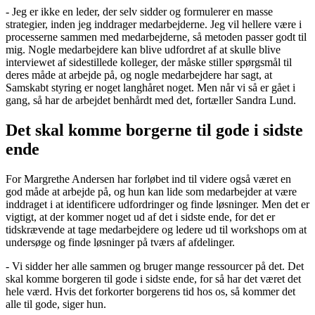
- Jeg er ikke en leder, der selv sidder og formulerer en masse
strategier, inden jeg inddrager medarbejderne. Jeg vil hellere være i
processerne sammen med medarbejderne, så metoden passer godt til
mig. Nogle medarbejdere kan blive udfordret af at skulle blive
interviewet af sidestillede kolleger, der måske stiller spørgsmål til
deres måde at arbejde på, og nogle medarbejdere har sagt, at
Samskabt styring er noget langhåret noget. Men når vi så er gået i
gang, så har de arbejdet benhårdt med det, fortæller Sandra Lund.
Det skal komme borgerne til gode i sidste
ende
For Margrethe Andersen har forløbet ind til videre også været en
god måde at arbejde på, og hun kan lide som medarbejder at være
inddraget i at identificere udfordringer og finde løsninger. Men det er
vigtigt, at der kommer noget ud af det i sidste ende, for det er
tidskrævende at tage medarbejdere og ledere ud til workshops om at
undersøge og finde løsninger på tværs af afdelinger.
- Vi sidder her alle sammen og bruger mange ressourcer på det. Det
skal komme borgeren til gode i sidste ende, for så har det været det
hele værd. Hvis det forkorter borgerens tid hos os, så kommer det
alle til gode, siger hun.