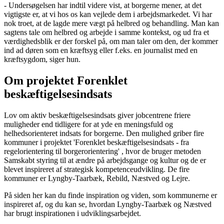
- Undersøgelsen har indtil videre vist, at borgerne mener, at det
vigtigste er, at vi hos os kan vejlede dem i arbejdsmarkedet. Vi har
nok troet, at de lagde mere vægt på helbred og behandling. Man kan
sagtens tale om helbred og arbejde i samme kontekst, og ud fra et
værdighedsblik er der forskel på, om man taler om den, der kommer
ind ad døren som en kræftsyg eller f.eks. en journalist med en
kræftsygdom, siger hun.
Om projektet Forenklet
beskæftigelsesindsats
Lov om aktiv beskæftigelsesindsats giver jobcentrene friere
muligheder end tidligere for at yde en meningsfuld og
helhedsorienteret indsats for borgerne. Den mulighed griber fire
kommuner i projektet 'Forenklet beskæftigelsesindsats - fra
regelorientering til borgerorientering' , hvor de bruger metoden
Samskabt styring til at ændre på arbejdsgange og kultur og de er
blevet inspireret af strategisk kompetenceudvikling. De fire
kommuner er Lyngby-Taarbæk, Rebild, Næstved og Lejre.
På siden her kan du finde inspiration og viden, som kommunerne er
inspireret af, og du kan se, hvordan Lyngby-Taarbæk og Næstved
har brugt inspirationen i udviklingsarbejdet.