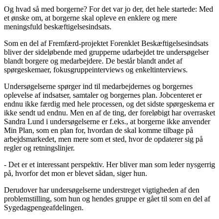
Og hvad så med borgerne? For det var jo der, det hele startede: Med
et ønske om, at borgerne skal opleve en enklere og mere
meningsfuld beskæftigelsesindsats.
Som en del af Fremfærd-projektet Forenklet Beskæftigelsesindsats
bliver der sideløbende med grupperne udarbejdet tre undersøgelser
blandt borgere og medarbejdere. De består blandt andet af
spørgeskemaer, fokusgruppeinterviews og enkeltinterviews.
Undersøgelserne spørger ind til medarbejdernes og borgernes
oplevelse af indsatser, samtaler og borgernes plan. Jobcenteret er
endnu ikke færdig med hele processen, og det sidste spørgeskema er
ikke sendt ud endnu. Men en af de ting, der foreløbigt har overrasket
Sandra Lund i undersøgelserne er f.eks., at borgerne ikke anvender
Min Plan, som en plan for, hvordan de skal komme tilbage på
arbejdsmarkedet, men mere som et sted, hvor de opdaterer sig på
regler og retningslinjer.
- Det er et interessant perspektiv. Her bliver man som leder nysgerrig
på, hvorfor det mon er blevet sådan, siger hun.
Derudover har undersøgelserne understreget vigtigheden af den
problemstilling, som hun og hendes gruppe er gået til som en del af
Sygedagpengeafdelingen.