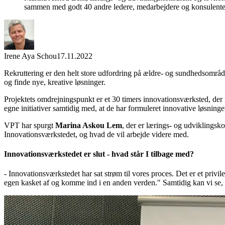
sammen med godt 40 andre ledere, medarbejdere og konsulenter
Irene Aya Schou
17.11.2022
Rekruttering er den helt store udfordring på ældre- og sundhedsområ
og finde nye, kreative løsninger.
Projektets omdrejningspunkt er et 30 timers innovationsværksted, der 
egne initiativer samtidig med, at de har formuleret innovative løsning
VPT har spurgt
Marina Askou Lem
, der er lærings- og udviklings
Innovationsværkstedet, og hvad de vil arbejde videre med.
Innovationsværkstedet er slut - hvad står I tilbage med?
- Innovationsværkstedet har sat strøm til vores proces. Det er et privile
egen kasket af og komme ind i en anden verden." Samtidig kan vi se, at