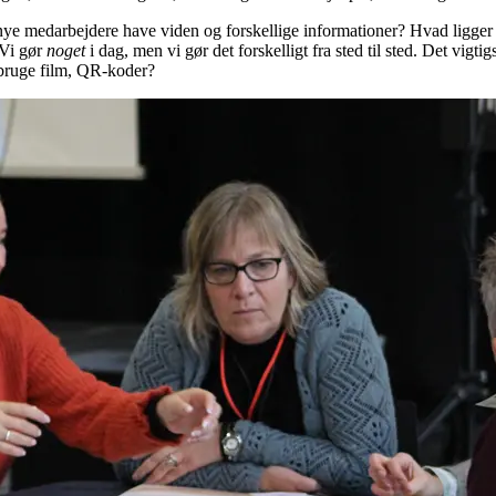
 nye medarbejdere have viden og forskellige informationer? Hvad ligger 
 Vi gør
noget
i dag, men vi gør det forskelligt fra sted til sted. Det vigti
 bruge film, QR-koder?