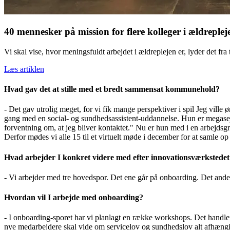
40 mennesker på mission for flere kolleger i ældreplej
Vi skal vise, hvor meningsfuldt arbejdet i ældreplejen er, lyder det f
Læs artiklen
Hvad gav det at stille med et bredt sammensat kommunehold?
- Det gav utrolig meget, for vi fik mange perspektiver i spil Jeg ville
gang med en social- og sundhedsassistent-uddannelse. Hun er megasej.
forventning om, at jeg bliver kontaktet." Nu er hun med i en arbejdsgrup
Derfor mødes vi alle 15 til et virtuelt møde i december for at samle o
Hvad arbejder I konkret videre med efter innovationsværkstedet
- Vi arbejder med tre hovedspor. Det ene går på onboarding. Det ande
Hvordan vil I arbejde med onboarding?
- I onboarding-sporet har vi planlagt en række workshops. Det handler
nye medarbejdere skal vide om servicelov og sundhedslov alt afhængig