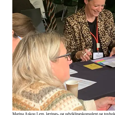
Marina Askou Lem, lærings- og udviklingskonsulent og tovholde