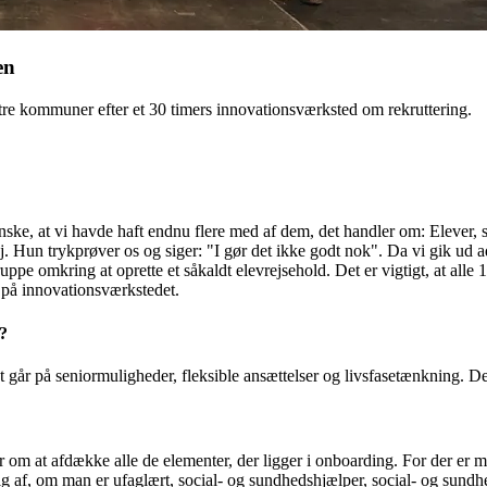
en
ra tre kommuner efter et 30 timers innovationsværksted om rekruttering.
 ønske, at vi havde haft endnu flere med af dem, det handler om: Elever, 
 Hun trykprøver os og siger: "I gør det ikke godt nok". Da vi gik ud a
pe omkring at oprette et såkaldt elevrejsehold. Det er vigtigt, at alle 15
p på innovationsværkstedet.
?
t går på seniormuligheder, fleksible ansættelser og livsfasetænkning. 
 om at afdække alle de elementer, der ligger i onboarding. For der er m
 af, om man er ufaglært, social- og sundhedshjælper, social- og sundhe