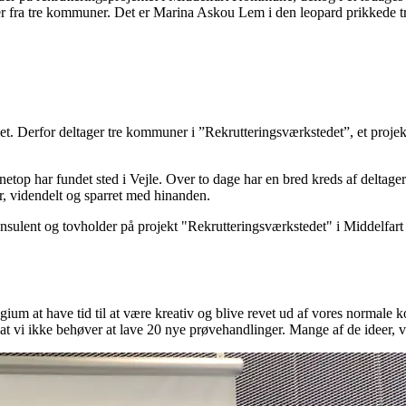
 fra tre kommuner. Det er Marina Askou Lem i den leopard prikkede tr
det. Derfor deltager tre kommuner i ”Rekrutteringsværkstedet”, et pro
netop har fundet sted i Vejle. Over to dage har en bred kreds af deltag
er, videndelt og sparret med hinanden.
konsulent og tovholder på projekt "Rekrutteringsværkstedet" i Middelf
gium at have tid til at være kreativ og blive revet ud af vores normale kon
 vi ikke behøver at lave 20 nye prøvehandlinger. Mange af de ideer, vi 