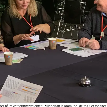
r på rekrutteringsprojektet i Middelfart Kommune, deltog i et todages