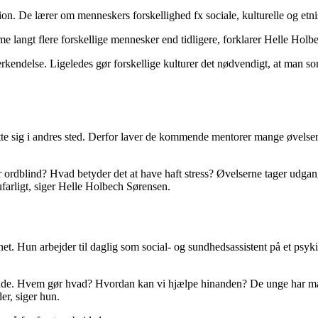
n. De lærer om menneskers forskellighed fx sociale, kulturelle og etn
me langt flere forskellige mennesker end tidligere, forklarer Helle Ho
nerkendelse. Ligeledes gør forskellige kulturer det nødvendigt, at man 
ætte sig i andres sted. Derfor laver de kommende mentorer mange øvelse
er ordblind? Hvad betyder det at have haft stress? Øvelserne tager udgan
 ufarligt, siger Helle Holbech Sørensen.
et. Hun arbejder til daglig som social- og sundhedsassistent på et psyki
nde. Hvem gør hvad? Hvordan kan vi hjælpe hinanden? De unge har mang
er, siger hun.