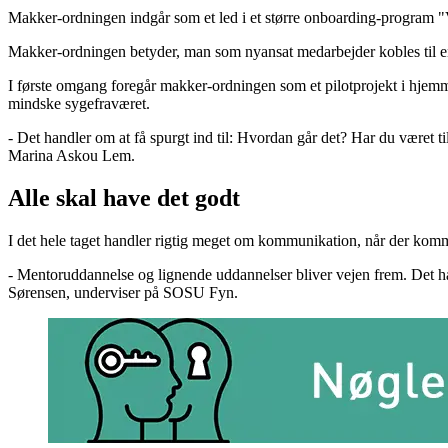
Makker-ordningen indgår som et led i et større onboarding-program "Vel
Makker-ordningen betyder, man som nyansat medarbejder kobles til en
I første omgang foregår makker-ordningen som et pilotprojekt i hjemme
mindske sygefraværet.
- Det handler om at få spurgt ind til: Hvordan går det? Har du været til
Marina Askou Lem.
Alle skal have det godt
I det hele taget handler rigtig meget om kommunikation, når der komme
- Mentoruddannelse og lignende uddannelser bliver vejen frem. Det hand
Sørensen, underviser på SOSU Fyn.