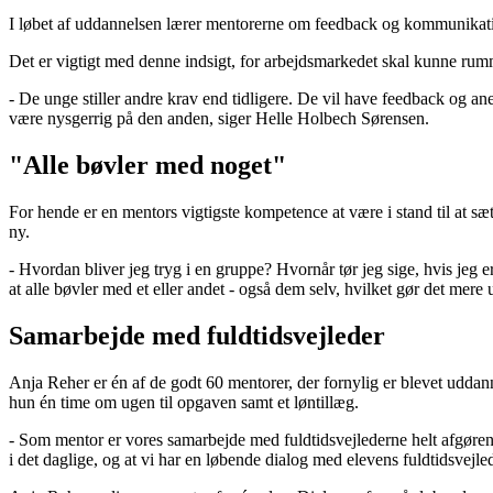
I løbet af uddannelsen lærer mentorerne om feedback og kommunikatio
Det er vigtigt med denne indsigt, for arbejdsmarkedet skal kunne rum
- De unge stiller andre krav end tidligere. De vil have feedback og a
være nysgerrig på den anden, siger Helle Holbech Sørensen.
"Alle bøvler med noget"
For hende er en mentors vigtigste kompetence at være i stand til at s
ny.
- Hvordan bliver jeg tryg i en gruppe? Hvornår tør jeg sige, hvis jeg 
at alle bøvler med et eller andet - også dem selv, hvilket gør det mere
Samarbejde med fuldtidsvejleder
Anja Reher er én af de godt 60 mentorer, der fornylig er blevet uddann
hun én time om ugen til opgaven samt et løntillæg.
- Som mentor er vores samarbejde med fuldtidsvejlederne helt afgøre
i det daglige, og at vi har en løbende dialog med elevens fuldtidsvejled