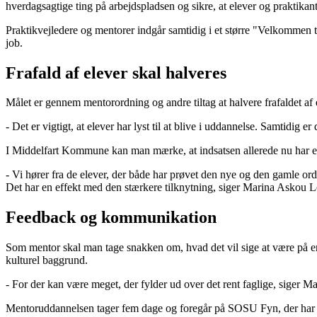
hverdagsagtige ting på arbejdspladsen og sikre, at elever og praktikante
Praktikvejledere og mentorer indgår samtidig i et større "Velkommen ti
job.
Frafald af elever skal halveres
Målet er gennem mentorordning og andre tiltag at halvere frafaldet af 
- Det er vigtigt, at elever har lyst til at blive i uddannelse. Samtidig e
I Middelfart Kommune kan man mærke, at indsatsen allerede nu har e
- Vi hører fra de elever, der både har prøvet den nye og den gamle ordn
Det har en effekt med den stærkere tilknytning, siger Marina Askou 
Feedback og kommunikation
Som mentor skal man tage snakken om, hvad det vil sige at være på e
kulturel baggrund.
- For der kan være meget, der fylder ud over det rent faglige, siger 
Mentoruddannelsen tager fem dage og foregår på SOSU Fyn, der har u