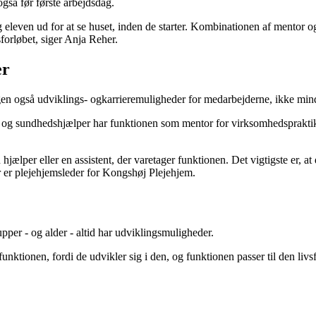
gså før første arbejdsdag.
eg eleven ud for at se huset, inden de starter. Kombinationen af mentor og
forløbet, siger Anja Reher.
er
gen også udviklings- og
karrieremuligheder for medarbejderne, ikke mind
- og sundhedshjælper har funktionen som mentor for virksomhedsprakti
n hjælper eller en assistent, der varetager funktionen. Det vigtigste er,
er er plejehjemsleder for Kongshøj Plejehjem.
per - og alder - altid har udviklingsmuligheder.
nktionen, fordi de udvikler sig i den, og funktionen passer til den livs