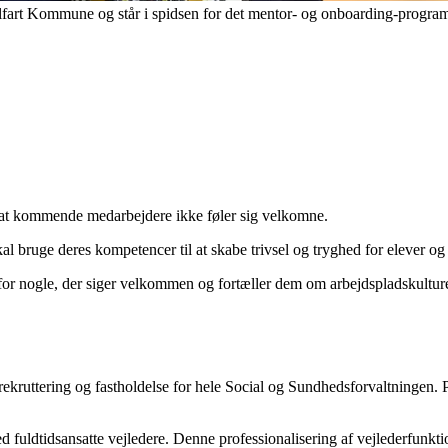
rt Kommune og står i spidsen for det mentor- og onboarding-program, de
il, at kommende medarbejdere ikke føler sig velkomne.
 bruge deres kompetencer til at skabe trivsel og tryghed for elever og 
ug for nogle, der siger velkommen og fortæller dem om arbejdspladskultu
ttering og fastholdelse for hele Social og Sundhedsforvaltningen. Pla
uldtidsansatte vejledere. Denne professionalisering af vejlederfunktio