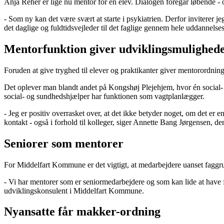
Anja Reher er lige nu mentor for én elev. Dialogen foregår løbende - o
- Som ny kan det være svært at starte i psykiatrien. Derfor inviterer j
det daglige og fuldtidsvejleder til det faglige gennem hele uddannelses
Mentorfunktion giver udviklingsmulighed
Foruden at give tryghed til elever og praktikanter giver mentorordnin
Det oplever man blandt andet på Kongshøj Plejehjem, hvor én social
social- og sundhedshjælper har funktionen som vagtplanlægger.
- Jeg er positiv overrasket over, at det ikke betyder noget, om det er e
kontakt - også i forhold til kolleger, siger Annette Bang Jørgensen, d
Seniorer som mentorer
For Middelfart Kommune er det vigtigt, at medarbejdere uanset faggrup
- Vi har mentorer som er seniormedarbejdere og som kan lide at have fu
udviklingskonsulent i Middelfart Kommune.
Nyansatte får makker-ordning