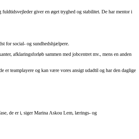
 fuldtidsvejleder giver en øget tryghed og stabilitet. De har mentor i
st for social- og sundhedshjælpere.
kanter, afklaringsforløb sammen med jobcentret mv., mens en anden
 at de er teamplayere og kan være vores ansigt udadtil og har den daglige
fase, de er i, siger Marina Askou Lem, lærings- og