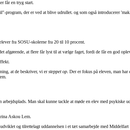
r får en tryg start.
l"-program, der er ved at blive udrullet. og som også introducerer 'makke
elever fra SOSU-skolerne fra 20 til 10 procent.
r det afgørende, at flere får lyst til at vælge faget, fordi de får en god o
ffekt.
ing, at de beskriver, vi er
steppet op
. Der er fokus på eleven, man har
Lem.
n arbejdsplads. Man skal kunne tackle at møde en elev med psykiske ud
Marina Askou Lem.
dviklet og tilrettelagt uddannelsen i et tæt samarbejde med Middelfa