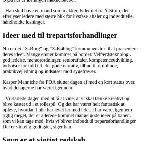
- Han skal have en mand som makker, lyder det fra Y-Strup, der
efterlyser ledere med større blik for livsfase-aftaler og individuelle,
håndholdte løsninger.
Ideer med til trepartsforhandlinger
Nu er det "X-Borg" og "Z-Købing" kommuners tur til at præsentere
deres ideer. Mange emner kommer på bordet: Velfærdsteknologi,
god ledelse, mentorordninger, senioraftaler, kompetenceudvikling,
indsatser for fuld tid, det gode narrativ, tilbud til ordblinde,
praktikvejledning og indsatser mod sygefravær.
Kasper Manniche fra FOA slutter dagen af med en kort status over,
hvad deltagerne har været igennem.
- Vi startede dagen med at få at vide, at vi skal tænke kreativt og
blive kastet ud i et rollespil. Og det har været helt fantastisk at
opleve, hvordan I alle har levet jer med i det. I har været igennem
rigtig meget, der er allerede kommet mange gode ideer på banen,
som vi kan tage med, hvis vi bliver indbudt til trepartsforhandlinger
Det er virkelig godt gået, siger han.
Søvn er et vigtigt redskab