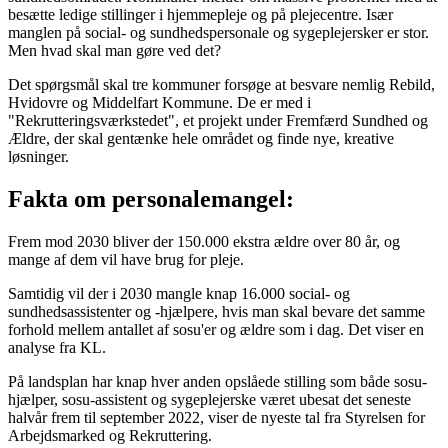
besætte ledige stillinger i hjemmepleje og på plejecentre. Især
manglen på social- og sundhedspersonale og sygeplejersker er stor.
Men hvad skal man gøre ved det?
Det spørgsmål skal tre kommuner forsøge at besvare nemlig Rebild,
Hvidovre og Middelfart Kommune. De er med i
"Rekrutteringsværkstedet", et projekt under Fremfærd Sundhed og
Ældre, der skal gentænke hele området og finde nye, kreative
løsninger.
Fakta om personalemangel:
Frem mod 2030 bliver der 150.000 ekstra ældre over 80 år, og
mange af dem vil have brug for pleje.
Samtidig vil der i 2030 mangle knap 16.000 social- og
sundhedsassistenter og -hjælpere, hvis man skal bevare det samme
forhold mellem antallet af sosu'er og ældre som i dag. Det viser en
analyse fra KL.
På landsplan har knap hver anden opslåede stilling som både sosu-
hjælper, sosu-assistent og sygeplejerske været ubesat det seneste
halvår frem til september 2022, viser de nyeste tal fra Styrelsen for
Arbejdsmarked og Rekruttering.