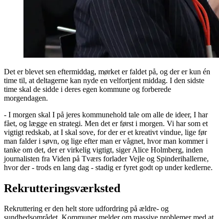
Det er blevet sen eftermiddag, mørket er faldet på, og der er kun én
time til, at deltagerne kan nyde en velfortjent middag. I den sidste
time skal de sidde i deres egen kommune og forberede
morgendagen.
- I morgen skal I på jeres kommunehold tale om alle de ideer, I har
fået, og lægge en strategi. Men det er først i morgen. Vi har som et
vigtigt redskab, at I skal sove, for der er et kreativt vindue, lige før
man falder i søvn, og lige efter man er vågnet, hvor man kommer i
tanke om det, der er virkelig vigtigt, siger Alice Holmberg, inden
journalisten fra Viden på Tværs forlader Vejle og Spinderihallerne,
hvor der - trods en lang dag - stadig er fyret godt op under kedlerne.
Rekrutteringsværksted
Rekruttering er den helt store udfordring på ældre- og
sundhedsområdet. Kommuner melder om massive problemer med at