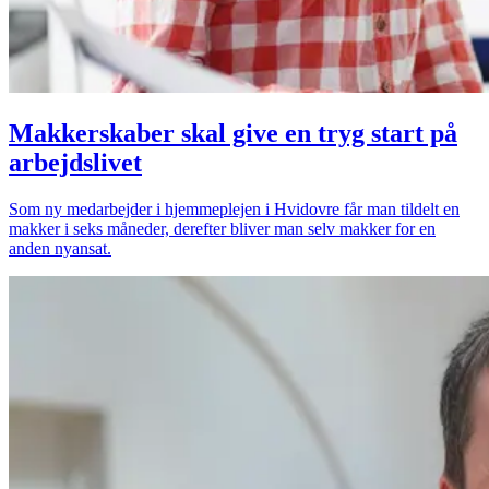
Makkerskaber skal give en tryg start på
arbejdslivet
Som ny medarbejder i hjemmeplejen i Hvidovre får man tildelt en
makker i seks måneder, derefter bliver man selv makker for en
anden nyansat.