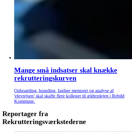
Mange små indsatser skal knække
rekrutteringskurven
Onboarding, branding, faglige mentorer og analyse af
'elevrejsen' skal skaffe flere kolleger til ældreplejen i Rebild
Kommune.
Reportager fra
Rekrutteringsværkstederne