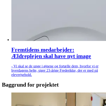
Fremtidens medarbejder:
Ældreplejen skal have nyt image
- Vi skal se de unge i øjnene og fortælle dem, hvorfor vi er
hverdagens helte, siger 23-årige Frederikke, der er med på
elevrejsehold.
Baggrund for projektet