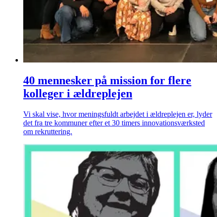
40 mennesker på mission for flere
kolleger i ældreplejen
Vi skal vise, hvor meningsfuldt arbejdet i ældreplejen er, lyder
det fra tre kommuner efter et 30 timers innovationsværksted
om rekruttering.