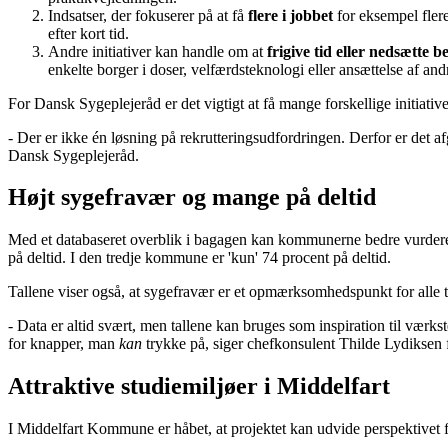
Indsatser, der fokuserer på at få
flere i jobbet
for eksempel flere
efter kort tid.
Andre initiativer kan handle om at
frigive tid eller nedsætte b
enkelte borger i doser, velfærdsteknologi eller ansættelse af and
For Dansk Sygeplejeråd er det vigtigt at få mange forskellige initiative
- Der er ikke én løsning på rekrutteringsudfordringen. Derfor er det a
Dansk Sygeplejeråd.
Højt sygefravær og mange på deltid
Med et databaseret overblik i bagagen kan kommunerne bedre vurdere, h
på deltid. I den tredje kommune er 'kun' 74 procent på deltid.
Tallene viser også, at sygefravær er et opmærksomhedspunkt for alle 
- Data er altid svært, men tallene kan bruges som inspiration til vær
for knapper, man
kan
trykke på, siger chefkonsulent Thilde Lydiksen f
Attraktive studiemiljøer i Middelfart
I Middelfart Kommune er håbet, at projektet kan udvide perspektivet for