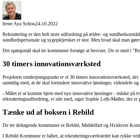
Irene Aya Schou
24.10.2022
Rekruttering er den helt store udfordring på ældre- og sundhedsområ
sundhedspersonale og sygeplejersker er stor. Men hvad skal man gøre
Det spørgsmål skal tre kommuner forsøge at besvare. De er med i ”Re
30 timers innovationsværksted
Projektets omdrejningspunkt er et 30 timers innovationsværksted, der 
samtidig med, at de skal formulere innovative løsninger, videndele o
- Målet er at komme hjem med nye innovative løsninger - måske på tvæ
rekrutteringsudfordring, vi står med, siger Sophie Leth-Møller, der
Tænke ud af boksen i Rebild
De tre deltagende kommuner er Rebild, Middelfart og Hvidovre Ko
I Rebild Kommune er håbet, at rekrutteringsværkstedet kan rykke ved 