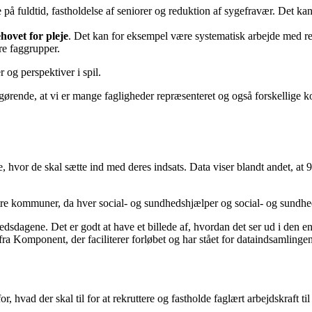
 på fuldtid, fastholdelse af seniorer og reduktion af sygefravær. Det 
ehovet for pleje
. Det kan for eksempel være systematisk arbejde med reh
re faggrupper.
r og perspektiver i spil.
fgørende, at vi er mange fagligheder repræsenteret og også forskellige k
vor de skal sætte ind med deres indsats. Data viser blandt andet, at 9
tre kommuner, da hver social- og sundhedshjælper og social- og sundhe
kstedsdagene. Det er godt at have et billede af, hvordan det ser ud i d
ra Komponent, der faciliterer forløbet og har stået for dataindsamlingen
, hvad der skal til for at rekruttere og fastholde faglært arbejdskraft t