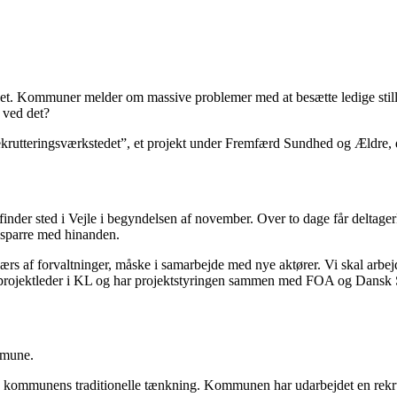
det. Kommuner melder om massive problemer med at besætte ledige stilli
 ved det?
krutteringsværkstedet”, et projekt under Fremfærd Sundhed og Ældre, d
finder sted i Vejle i begyndelsen af november. Over to dage får deltag
g sparre med hinanden.
rs af forvaltninger, måske i samarbejde med nye aktører. Vi skal arbe
 er projektleder i KL og har projektstyringen sammen med FOA og Dansk 
mmune.
kommunens traditionelle tænkning. Kommunen har udarbejdet en rekrutte