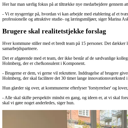
Her har man særlig fokus på at tiltrække nye medarbejdere gennem at
- Vi er nysgerrige på, hvordan vi kan arbejde med etablering af et tv
professionelle og attraktive studie- og læringsmiljøer, siger Marina 
Brugere skal realitetstjekke forslag
Hver kommune stiller med et bredt team på 15 personer. Det dækker le
samarbejdspartnere.
Det er afgørende med et team, der ikke består af de sædvanlige kollege
Holmberg, der er chefkonsulent i Komponent.
- Brugerne er dem, vi gerne vil rekruttere. Inddragelse af brugere give
Holmberg, der skal facilitere det 30 timer lange innovationsværksted i
Hun glæder sig over, at kommunerne efterlyser 'forstyrrelser' og lover,
- Alle skal skifte perspektiv mindst en gang, og ideen er, at vi skal 
skal vi gøre noget anderledes, siger hun.