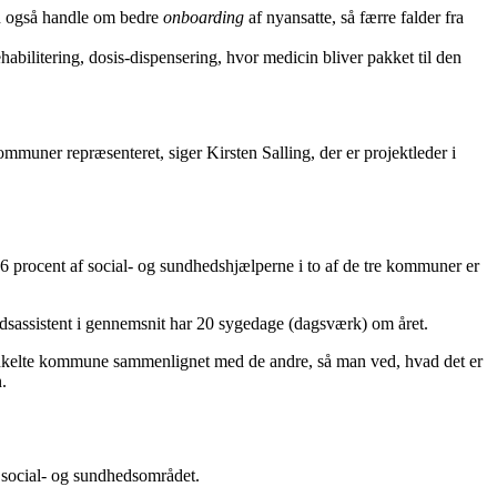
kan også handle om bedre
onboarding
af nyansatte, så færre falder fra
abilitering, dosis-dispensering, hvor medicin bliver pakket til den
ommuner repræsenteret, siger Kirsten Salling, der er projektleder i
6 procent af social- og sundhedshjælperne i to af de tre kommuner er
dsassistent i gennemsnit har 20 sygedage (dagsværk) om året.
en enkelte kommune sammenlignet med de andre, så man ved, hvad det er
.
il social- og sundhedsområdet.