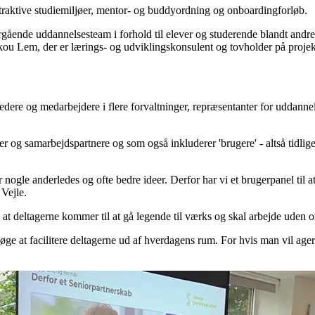
traktive studiemiljøer, mentor- og buddyordning og onboardingforløb.
ærgående uddannelsesteam i forhold til elever og studerende blandt andr
Askou Lem, der er lærings- og udviklingskonsulent og tovholder på proj
dere og medarbejdere i flere forvaltninger, repræsentanter for uddann
r og samarbejdspartnere og som også inkluderer 'brugere' - altså tidlig
r nogle anderledes og ofte bedre ideer. Derfor har vi et brugerpanel til a
 Vejle.
 at deltagerne kommer til at gå legende til værks og skal arbejde uden o
forsøge at facilitere deltagerne ud af hverdagens rum. For hvis man vil 