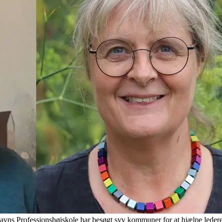
havns Professionshøjskole har besøgt syv kommuner for at hjælpe ledere