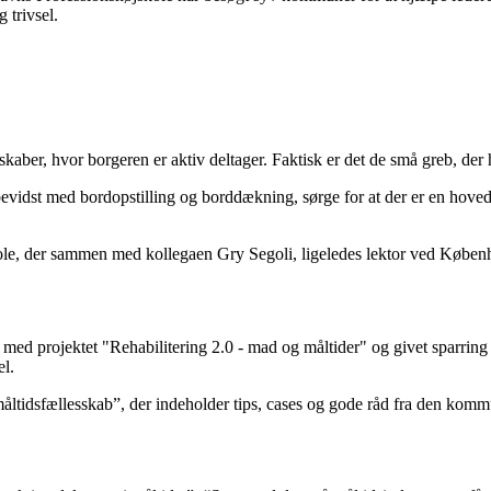
​‌​​‍ ‍‌‍​ ‌‍‍​‌‍‍‌‌‍ ​‌‍‌​‌ ​‍‌‍‌‌‌‍ ‍​‍‌‌​ ‌‌‌​​‍‌‌ ‌‍‍ ‌‍‌‌‌ ‍‌​‍‌‌​ ​ ‌​‌​​‍‌‌​ ​ ‌​‌​​‍‌‌​ ​‍​ ​‍​ ‌​​ ‌‍‌‍​ ​ ‌​​ ‌​​ ‍‌​ ‌ ​ ‍​​ ‌​‌‍‌​​ ​‍‌‍‌‌​‍‌‌​ ​‍​ ​‍​‍‌‌​ ‌‌‌​‌​​‍ ‍‌ ‌​‌‍‌‌‌ ‍​‌ ‌​​‍​‍‌ ‌
skaber, hvor borgeren er aktiv deltager. Faktisk er det de små greb, der h
evidst med bordopstilling og borddækning, sørge for at der er en hove
ole, der sammen med kollegaen Gry Segoli, ligeledes lektor ved Københa
ed projektet "Rehabilitering 2.0 - mad og måltider" og givet sparring 
el.
e måltidsfællesskab”, der indeholder tips, cases og gode råd fra den komm