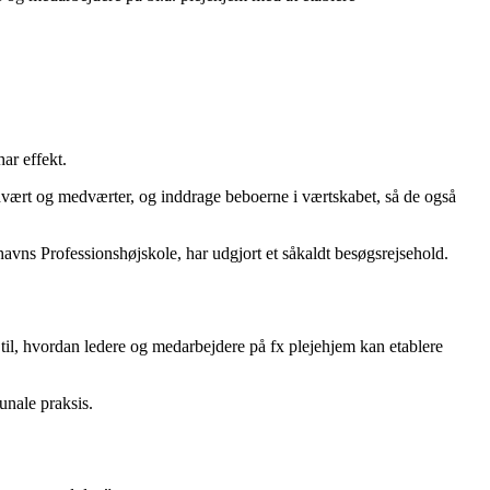
ar effekt.
dvært og medværter, og inddrage beboerne i værtskabet, så de også
vns Professionshøjskole, har udgjort et såkaldt besøgsrejsehold.
til, hvordan ledere og medarbejdere på fx plejehjem kan etablere
unale praksis.