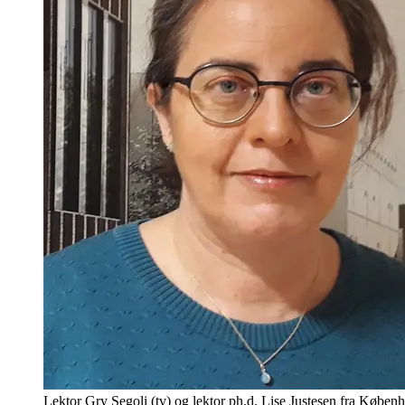
Lektor Gry Segoli (tv) og lektor ph.d. Lise Justesen fra Køben