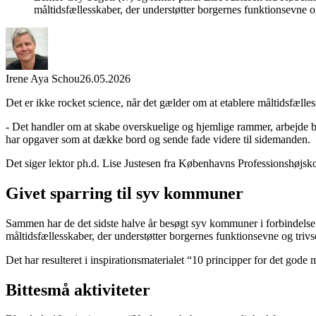
måltidsfællesskaber, der understøtter borgernes funktionsevne og trivsel.​​​​‌ ‍ ​‍​‍‌‍ ‌ ​‍‌‍‍‌‌‍‌ ‌‍‍‌‌‍ ‍​‍​‍​ ‍‍​‍​‍‌ ​ ‌‍​‌‌‍ ‍‌‍‍‌‌ ‌​‌ ‍‌​‍ ‍‌‍‍‌‌‍ ​‍​‍​‍ ​​‍​‍‌‍‍​‌ ​‍‌‍‌‌‌‍‌‍​‍​‍​ ‍‍​‍​‍‌‍‍​‌ ‌​‌ ‌​‌ ​​‌ ​ ​ ‍‍​‍ ​‍ ‌ ‌‍‌ ​​‌ ‌​​‍ ‍‌ ​ ‌‍​‌‌‍ ‍‌‍‍‌‌ ‌​‌ ‍‌​‍ ‍‌ ​ ‌ ‌​‌ ‌‌‌‍‌​‌‍‍‌‌‍ ​‍ ‌‍‍‌‌‍ ‍‌ ‌​‌‍‌‌‌‍ ‍‌ ‌​​‍ ‌‍‌‌‌‍‌​‌‍‍‌‌ ‌​​‍ ‌‍ ‌‌‍ ‌‍‌​‌‍‌‌​ ‌‌ ​​‌ ​‍‌‍‌‌‌ ​ ‌‍‌‌‌‍ ‍‌ ‌​‌‍​‌‌ ‌​‌‍‍‌‌‍ ‌‍ ‍​ ‍ ‌‍‍‌‌‍‌​​ ‌​ ‌‍​ ‌‌​ ‌ ​ ‌‍‌‍‌​​ ‍‌‌‍​ ​ ​‌​‍ ‌​ ​​​ ​ ​ ‌‌‌‍‌‌​‍ ‌​ ‌​​ ​ ‌‍​ ​ ​ ​‍ ‌‌‍​‌‌‍‌​​ ‌​​ ‌‍​‍ ‌​ ‍​​ ‌‍​ ​​​ ‌‍​ ‌‌‌‍​‌‌‍‌‍​ ‍‌​ ​‍​ ‍​​ ​‌​ ‌​​ ‍ ‌ ‌​‌ ‍‌‌ ​​‌‍‌‌​ ‌‌‍​‌‌ ​‍‌ ‌​‌‍‍‌‌‍​ ‌‍ ​‌‍‌‌​ ‍ ‌ ​​‌‍​‌‌ ‌​‌‍‍​​ ‌‌‍​‍‌‍ ‌‍‌​‌ ‍‌​‍‌‌​ ‌‌‌​​‍‌‌ ‌‍‍ ‌‍‌‌‌ ‍‌​‍‌‌​ ​ ‌​‌​​‍‌‌​ ​ ‌​‌​​‍‌‌​ ​‍​ ​‍​ ‍​‌‍​‌​ ​‍​ ​‍‌‍​‌​ ‌‌‌‍​ ​ ​​​ ‌‍​ ‌​​ ‌​​ ‍‌​‍‌‌​ ​‍​ ​‍​‍‌‌​ ‌‌‌​‌​​‍ ‍‌‍​ ‌‍‍​‌‍‍‌‌‍ ​‌‍‌​‌ ​‍‌‍‌‌‌‍ ‍​‍‌‌​ ‌‌‌​​‍‌‌ ‌‍‍ ‌‍‌‌‌ ‍‌​‍‌‌​ ​ ‌​‌​​‍‌‌​ ​ ‌​‌​​‍‌‌​ ​‍​ ​‍​ ‌​​ ‌‍‌‍​ ​ ‌​​ ‌​​ ‍‌​ ‌ ​ ‍​​ ‌​‌‍‌​​ ​‍‌‍‌‌​‍‌‌​ ​‍​ ​‍​‍‌‌​ ‌‌‌​‌​​‍ ‍‌ ‌​‌‍‌‌‌ ‍​‌ ‌​​ ‌‍​‍‌‍​‌‌ ​ ‌‍‌‌‌‌‌‌‌ ​‍‌‍ ​​ ‌‌‍‍​‌ ‌​‌ ‌​‌ ​​‌ ​ ​‍‌‌​ ​ ‌​​‌​‍‌‌​ ​‍‌​‌‍​‍‌‌​ ​‍‌​‌‍‌ ‌‍‌ ​​‌ ‌​​‍ ‍‌ ​ ‌‍​‌‌‍ ‍‌‍‍‌‌ ‌​‌ ‍‌​‍ ‍‌ ​ ‌ ‌​‌ ‌‌‌‍‌​‌‍‍‌‌‍ ​‍‌‍‌‍‍‌‌‍‌​​ ‌​ ‌‍​ ‌‌​ ‌ ​ ‌‍‌‍‌​​ ‍‌‌‍​ ​ ​‌​‍ ‌​ ​​​ ​ ​ ‌‌‌‍‌‌​‍ ‌​ ‌​​ ​ ‌‍​ ​ ​ ​‍ ‌‌‍​‌‌‍‌​​ ‌​​ ‌‍​‍ ‌​ ‍​​ ‌‍​ ​​​ ‌‍​ ‌‌‌‍​‌‌‍‌‍​ ‍‌​ ​‍​ ‍​​ ​‌​ ‌​​‍‌‍‌ ‌​‌ ‍‌‌ ​​‌‍‌‌​ ‌‌‍​‌‌ ​‍‌ ‌​‌‍‍‌‌‍​ ‌‍ ​‌‍‌‌​‍‌‍‌ ​​‌‍​‌‌ ‌​‌‍‍​​ ‌‌‍​‍‌‍ ‌‍‌​‌ ‍‌​‍‌‌​ ‌‌‌​​‍‌‌ ‌‍‍ ‌‍‌‌‌ ‍‌​‍‌‌​ ​ ‌​‌​​‍‌‌​ ​ ‌​‌​​‍‌‌​ ​‍​ ​‍​ ‍​‌‍​‌​ ​‍​ ​‍‌‍​‌​ ‌‌‌‍​ ​ ​​​ ‌‍​ ‌​​ ‌​​ ‍‌​‍‌‌​ ​‍​ ​‍​‍‌‌​ ‌‌‌
Irene Aya Schou
26.05.2026
Det er ikke rocket science, når det gælder om at etablere måltidsfælles
- Det handler om at skabe overskuelige og hjemlige rammer, arbejde b
har opgaver som at dække bord og sende fade videre til sidemanden.
Det siger lektor ph.d. Lise Justesen fra Københavns Professionshøjsk
Givet sparring til syv kommuner
Sammen har de det sidste halve år besøgt syv kommuner i forbindelse m
måltidsfællesskaber, der understøtter borgernes funktionsevne og trivs
Det har resulteret i inspirationsmaterialet “10 principper for det god
Bittesmå aktiviteter