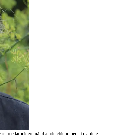
 og medarbejdere på bl.a. plejehjem med at etablere