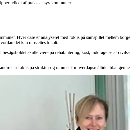
cipper udledt af praksis i syv kommuner.
kommuner. Hver case er analyseret med fokus på samspillet mellem borg
g hvordan det kan omsættes lokalt.
øgsholdet skulle være på rehabilitering, kost, inddragelse af civilsamfu
 andre har fokus på struktur og rammer for hverdagsmåltidet bl.a. genne