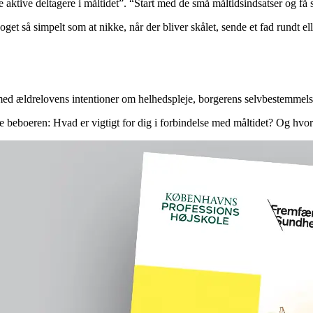
 aktive deltagere i måltidet”. “Start med de små måltidsindsatser og få
noget så simpelt som at nikke, når der bliver skålet, sende et fad rundt 
de med ældrelovens intentioner om helhedspleje, borgerens selvbestemme
ge beboeren: Hvad er vigtigt for dig i forbindelse med måltidet? Og hvor