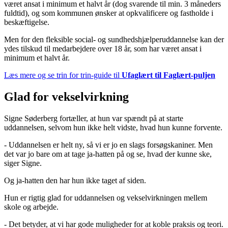
været ansat i minimum et halvt år (dog svarende til min. 3 måneders
fuldtid), og som kommunen ønsker at opkvalificere og fastholde i
beskæftigelse.
Men for den fleksible social- og sundhedshjælperuddannelse kan der
ydes tilskud til medarbejdere over 18 år, som har været ansat i
minimum et halvt år.
Læs mere og se trin for trin-guide til
Ufaglært til Faglært-puljen
Glad for vekselvirkning
Signe Søderberg fortæller, at hun var spændt på at starte
uddannelsen, selvom hun ikke helt vidste, hvad hun kunne forvente.
- Uddannelsen er helt ny, så vi er jo en slags forsøgskaniner. Men
det var jo bare om at tage ja-hatten på og se, hvad der kunne ske,
siger Signe.
Og ja-hatten den har hun ikke taget af siden.
Hun er rigtig glad for uddannelsen og vekselvirkningen mellem
skole og arbejde.
- Det betyder, at vi har gode muligheder for at koble praksis og teori.