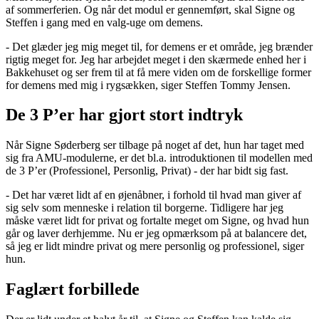
af sommerferien. Og når det modul er gennemført, skal Signe og
Steffen i gang med en valg-uge om demens.
- Det glæder jeg mig meget til, for demens er et område, jeg brænder
rigtig meget for. Jeg har arbejdet meget i den skærmede enhed her i
Bakkehuset og ser frem til at få mere viden om de forskellige former
for demens med mig i rygsækken, siger Steffen Tommy Jensen.
De 3 P’er har gjort stort indtryk
Når Signe Søderberg ser tilbage på noget af det, hun har taget med
sig fra AMU-modulerne, er det bl.a. introduktionen til modellen med
de 3 P’er (Professionel, Personlig, Privat) - der har bidt sig fast.
- Det har været lidt af en øjenåbner, i forhold til hvad man giver af
sig selv som menneske i relation til borgerne. Tidligere har jeg
måske været lidt for privat og fortalte meget om Signe, og hvad hun
går og laver derhjemme. Nu er jeg opmærksom på at balancere det,
så jeg er lidt mindre privat og mere personlig og professionel, siger
hun.
Faglært forbillede