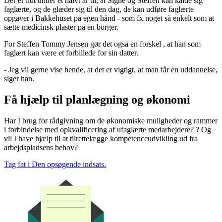
Der er lidt under et halvt år til, at Signe og Steffen kan kalde sig
faglærte, og de glæder sig til den dag, de kan udføre faglærte
opgaver i Bakkehuset på egen hånd - som fx noget så enkelt som at
sætte medicinsk plaster på en borger.
For Steffen Tommy Jensen gør det også en forskel , at han som
faglært kan være et forbillede for sin datter.
- Jeg vil gerne vise hende, at det er vigtigt, at man får en uddannelse,
siger han.
Få hjælp til planlægning og økonomi
Har I brug for rådgivning om de økonomiske muligheder og rammer
i forbindelse med opkvalificering af ufaglærte medarbejdere? ? Og
vil I have hjælp til at tilrettelægge kompetenceudvikling ud fra
arbejdspladsens behov?
Tag fat i Den opsøgende indsats.