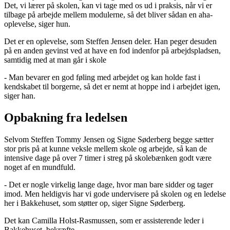
Det, vi lærer på skolen, kan vi tage med os ud i praksis, når vi er
tilbage på arbejde mellem modulerne, så det bliver sådan en aha-
oplevelse, siger hun.
Det er en oplevelse, som Steffen Jensen deler. Han peger desuden
på en anden gevinst ved at have en fod indenfor på arbejdspladsen,
samtidig med at man går i skole
- Man bevarer en god føling med arbejdet og kan holde fast i
kendskabet til borgerne, så det er nemt at hoppe ind i arbejdet igen,
siger han.
Opbakning fra ledelsen
Selvom Steffen Tommy Jensen og Signe Søderberg begge sætter
stor pris på at kunne veksle mellem skole og arbejde, så kan de
intensive dage på over 7 timer i streg på skolebænken godt være
noget af en mundfuld.
- Det er nogle virkelig lange dage, hvor man bare sidder og tager
imod. Men heldigvis har vi gode undervisere på skolen og en ledelse
her i Bakkehuset, som støtter op, siger Signe Søderberg.
Det kan Camilla Holst-Rasmussen, som er assisterende leder i
Bakkehuset, bekræfte.