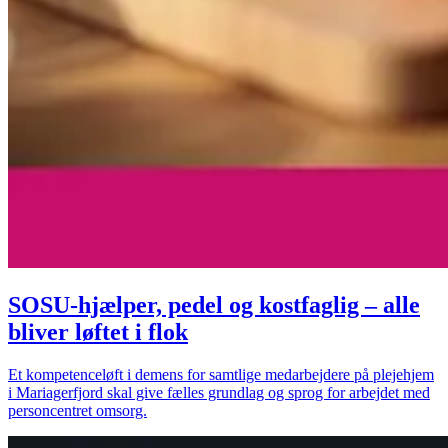
SOSU-hjælper, pedel og kostfaglig – alle
bliver løftet i flok
Et kompetenceløft i demens for samtlige medarbejdere på plejehjem
i Mariagerfjord skal give fælles grundlag og sprog for arbejdet med
personcentret omsorg.