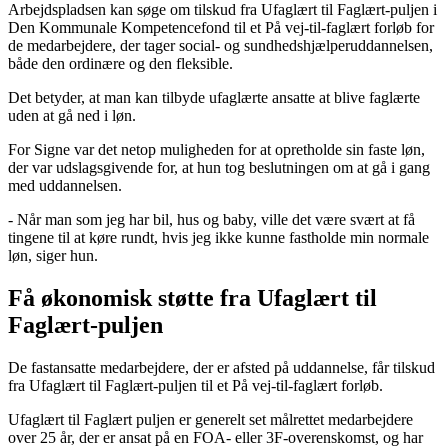
Arbejdspladsen kan søge om tilskud fra Ufaglært til Faglært-puljen i
Den Kommunale Kompetencefond til et På vej-til-faglært forløb for
de medarbejdere, der tager social- og sundhedshjælperuddannelsen,
både den ordinære og den fleksible.
Det betyder, at man kan tilbyde ufaglærte ansatte at blive faglærte
uden at gå ned i løn.
For Signe var det netop muligheden for at opretholde sin faste løn,
der var udslagsgivende for, at hun tog beslutningen om at gå i gang
med uddannelsen.
- Når man som jeg har bil, hus og baby, ville det være svært at få
tingene til at køre rundt, hvis jeg ikke kunne fastholde min normale
løn, siger hun.
Få økonomisk støtte fra Ufaglært til
Faglært-puljen
De fastansatte medarbejdere, der er afsted på uddannelse, får tilskud
fra Ufaglært til Faglært-puljen til et På vej-til-faglært forløb.
Ufaglært til Faglært puljen er generelt set målrettet medarbejdere
over 25 år, der er ansat på en FOA- eller 3F-overenskomst, og har