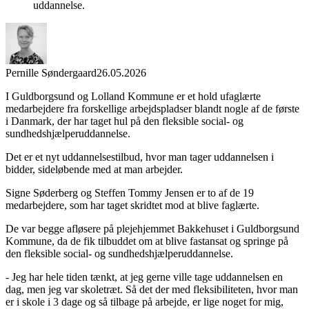
uddannelse.
Pernille Søndergaard
26.05.2026
I Guldborgsund og Lolland Kommune er et hold ufaglærte
medarbejdere fra forskellige arbejdspladser blandt nogle af de første
i Danmark, der har taget hul på den fleksible social- og
sundhedshjælperuddannelse.
Det er et nyt uddannelsestilbud, hvor man tager uddannelsen i
bidder, sideløbende med at man arbejder.
Signe Søderberg og Steffen Tommy Jensen er to af de 19
medarbejdere, som har taget skridtet mod at blive faglærte.
De var begge afløsere på plejehjemmet Bakkehuset i Guldborgsund
Kommune, da de fik tilbuddet om at blive fastansat og springe på
den fleksible social- og sundhedshjælperuddannelse.
- Jeg har hele tiden tænkt, at jeg gerne ville tage uddannelsen en
dag, men jeg var skoletræt. Så det der med fleksibiliteten, hvor man
er i skole i 3 dage og så tilbage på arbejde, er lige noget for mig,