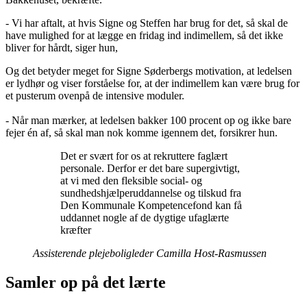
- Vi har aftalt, at hvis Signe og Steffen har brug for det, så skal de
have mulighed for at lægge en fridag ind indimellem, så det ikke
bliver for hårdt, siger hun,
Og det betyder meget for Signe Søderbergs motivation, at ledelsen
er lydhør og viser forståelse for, at der indimellem kan være brug for
et pusterum ovenpå de intensive moduler.
- Når man mærker, at ledelsen bakker 100 procent op og ikke bare
fejer én af, så skal man nok komme igennem det, forsikrer hun.
Det er svært for os at rekruttere faglært
personale. Derfor er det bare supergivtigt,
at vi med den fleksible social- og
sundhedshjælperuddannelse og tilskud fra
Den Kommunale Kompetencefond kan få
uddannet nogle af de dygtige ufaglærte
kræfter
Assisterende plejeboligleder Camilla Host-Rasmussen
Samler op på det lærte