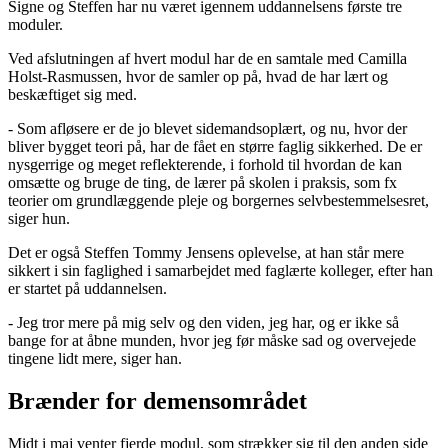
Signe og Steffen har nu været igennem uddannelsens første tre
moduler.
Ved afslutningen af hvert modul har de en samtale med Camilla
Holst-Rasmussen, hvor de samler op på, hvad de har lært og
beskæftiget sig med.
- Som afløsere er de jo blevet sidemandsoplært, og nu, hvor der
bliver bygget teori på, har de fået en større faglig sikkerhed. De er
nysgerrige og meget reflekterende, i forhold til hvordan de kan
omsætte og bruge de ting, de lærer på skolen i praksis, som fx
teorier om grundlæggende pleje og borgernes selvbestemmelsesret,
siger hun.
Det er også Steffen Tommy Jensens oplevelse, at han står mere
sikkert i sin faglighed i samarbejdet med faglærte kolleger, efter han
er startet på uddannelsen.
- Jeg tror mere på mig selv og den viden, jeg har, og er ikke så
bange for at åbne munden, hvor jeg før måske sad og overvejede
tingene lidt mere, siger han.
Brænder for demensområdet
Midt i maj venter fjerde modul, som strækker sig til den anden side