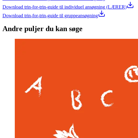
Download trin-for-trin-guide til individuel ansøgning (LÆRER)
Download trin-for-trin-guide til gruppeansøgning
Andre puljer du kan søge