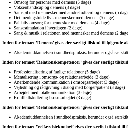
Omsorg for personer med demens (5 dage)
Voksenhandicap og demens (3 dage)
Samspil med mennesker med ændret adfærd og demens (5 dage
Det meningsfulde liv - mennesker med demens (5 dage)
Palliativ omsorg for mennesker med demens (4 dage)
Sansestimulation i hverdagen (2 dage)
Sang & musik i relationen med mennesker med demens (2 dage
Inden for temaet ’Demens’ gives der særligt tilskud til følgende
Akademiuddannelsen i sundhedspraksis, herunder også særski
Inden for temaet ’Relationskompetencer’ gives der særligt tilsku
Professionalisering af faglige relationer (5 dage)
Mentalisering i omsorgs- og relationsarbejde (3 dage)
Anerkendende kommunikation i omsorgsarbejdet (3 dage)
Vejledning og rådgivning i dialog med borger/patient (3 dage)
Arbejdet med totalkommunikation (3 dage)
Konflikthåndtering i sosu-arbejdet (3 dage)
Inden for temaet ’Relationskompetencer’ gives der særligt tilsku
Akademiuddannelsen i sundhedspraksis, herunder også særski
Inden for temaet ’Velfærdsteknologi’ gives der særligt tilskud ti