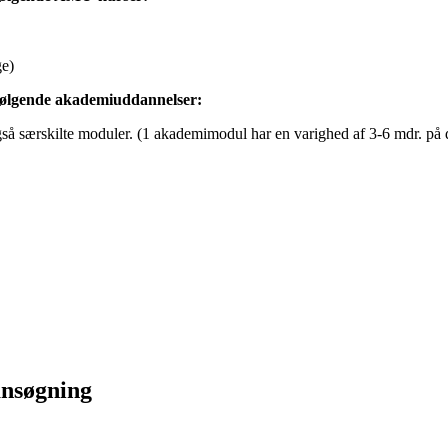
ge)
l følgende akademiuddannelser:
å særskilte moduler. (1 akademimodul har en varighed af 3-6 mdr. på del
ansøgning