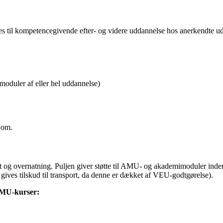
 til kompetencegivende efter- og videre uddannelse hos anerkendte u
duler af eller hel uddannelse)
 om.
port og overnatning. Puljen giver støtte til AMU- og akademimoduler in
ives tilskud til transport, da denne er dækket af VEU-godtgørelse).
 AMU-kurser: