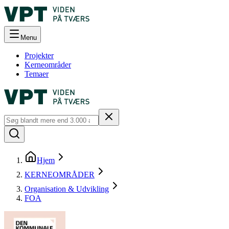
Menu
Projekter
Kerneområder
Temaer
Hjem
KERNEOMRÅDER
Organisation & Udvikling
FOA