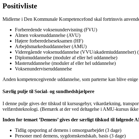
Positivliste
Midlerne i Den Kommunale Kompetencefond skal fortrinsvis anvendes
Forberedende voksenundervisning (FVU)
Almen voksenuddannelse (AVU)
Højere forberedelseseksamen (HF)
Arbejdsmarkedsuddannelser (AMU)
Videregående voksenuddannelse (VVU/akademiuddannelser) (mo
Diplomuddannelse (moduler af eller hel uddannelse)
Masteruddannelse (moduler af eller hel uddannelse)
Voksenunderviseruddannelse
Anden kompetencegivende uddannelse, som parterne kan blive enige
Særlig pulje til Social- og sundhedshjælpere
I denne pulje gives der tilskud til kursusgebyr, vikardækning, trans
velfærdsteknologi. (Bemærk at der ved deltagelse i AMU-kursus ikke g
Inden for temaet ’Demens’ gives der særligt tilskud til følgende
Tidlig opsporing af demens i omsorgsarbejdet (3 dage)
Personer med demens, sygdomskendskab, basis (3 dage)