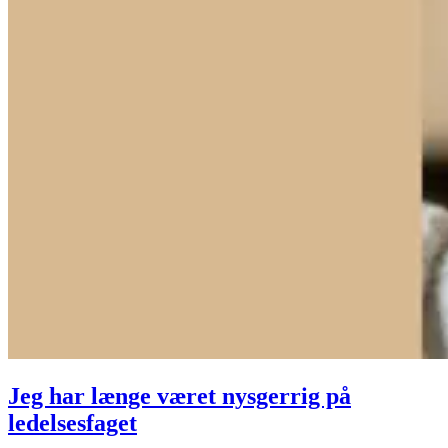
Jeg har længe været nysgerrig på
ledelsesfaget