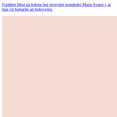
Forløbet Mod på ledelse har bestyrket teamleder Maria Svarer i, at
hun vil fortsætte ad ledervejen.