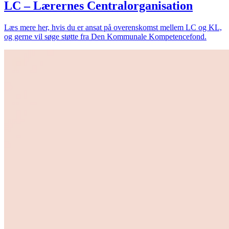
LC – Lærernes Centralorganisation
Læs mere her, hvis du er ansat på overenskomst mellem LC og KL,
og gerne vil søge støtte fra Den Kommunale Kompetencefond.