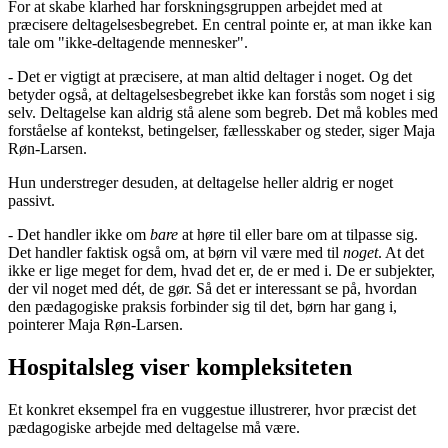
For at skabe klarhed har forskningsgruppen arbejdet med at
præcisere deltagelsesbegrebet. En central pointe er, at man ikke kan
tale om "ikke-deltagende mennesker".
- Det er vigtigt at præcisere, at man altid deltager i noget. Og det
betyder også, at deltagelsesbegrebet ikke kan forstås som noget i sig
selv. Deltagelse kan aldrig stå alene som begreb. Det må kobles med
forståelse af kontekst, betingelser, fællesskaber og steder, siger Maja
Røn-Larsen.
Hun understreger desuden, at deltagelse heller aldrig er noget
passivt.
- Det handler ikke om
bare
at høre til eller bare om at tilpasse sig.
Det handler faktisk også om, at børn vil være med til
noget
. At det
ikke er lige meget for dem, hvad det er, de er med i. De er subjekter,
der vil noget med dét, de gør. Så det er interessant se på, hvordan
den pædagogiske praksis forbinder sig til det, børn har gang i,
pointerer Maja Røn-Larsen.
Hospitalsleg viser kompleksiteten
Et konkret eksempel fra en vuggestue illustrerer, hvor præcist det
pædagogiske arbejde med deltagelse må være.