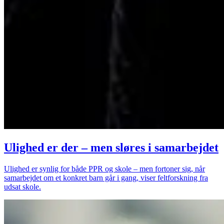
Ulighed er der – men sløres i samarbejdet
Ulighed er synlig for både PPR og skole – men fortoner sig, når
samarbejdet om et konkret barn går i gang, viser feltforskning fra
udsat skole.