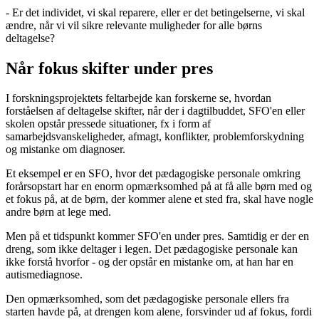
- Er det individet, vi skal reparere, eller er det betingelserne, vi skal
ændre, når vi vil sikre relevante muligheder for alle børns
deltagelse?
Når fokus skifter under pres
I forskningsprojektets feltarbejde kan forskerne se, hvordan
forståelsen af deltagelse skifter, når der i dagtilbuddet, SFO'en eller
skolen opstår pressede situationer, fx i form af
samarbejdsvanskeligheder, afmagt, konflikter, problemforskydning
og mistanke om diagnoser.
Et eksempel er en SFO, hvor det pædagogiske personale omkring
forårsopstart har en enorm opmærksomhed på at få alle børn med og
et fokus på, at de børn, der kommer alene et sted fra, skal have nogle
andre børn at lege med.
Men på et tidspunkt kommer SFO'en under pres. Samtidig er der en
dreng, som ikke deltager i legen. Det pædagogiske personale kan
ikke forstå hvorfor - og der opstår en mistanke om, at han har en
autismediagnose.
Den opmærksomhed, som det pædagogiske personale ellers fra
starten havde på, at drengen kom alene, forsvinder ud af fokus, fordi