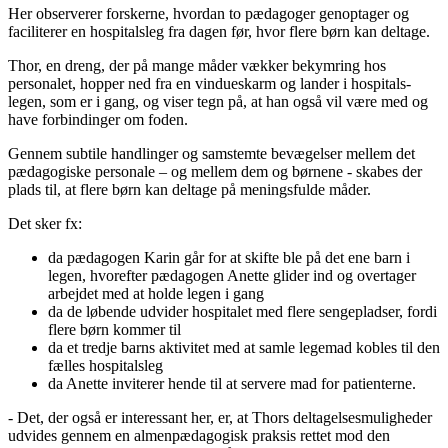
Her observerer forskerne, hvordan to pædagoger genoptager og
faciliterer en hospitalsleg fra dagen før, hvor flere børn kan deltage.
Thor, en dreng, der på mange måder vækker bekymring hos
personalet, hopper ned fra en vindueskarm og lander i hospitals-
legen, som er i gang, og viser tegn på, at han også vil være med og
have forbindinger om foden.
Gennem subtile handlinger og samstemte bevægelser mellem det
pædagogiske personale – og mellem dem og børnene - skabes der
plads til, at flere børn kan deltage på meningsfulde måder.
Det sker fx:
da pædagogen Karin går for at skifte ble på det ene barn i
legen, hvorefter pædagogen Anette glider ind og overtager
arbejdet med at holde legen i gang
da de løbende udvider hospitalet med flere sengepladser, fordi
flere børn kommer til
da et tredje barns aktivitet med at samle legemad kobles til den
fælles hospitalsleg
da Anette inviterer hende til at servere mad for patienterne.
- Det, der også er interessant her, er, at Thors deltagelsesmuligheder
udvides gennem en almenpædagogisk praksis rettet mod den