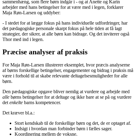
sammenhæng, som flere børn indgår i - og at Anette og Karin
arbejder med hans betingelser for at være med i legen, forklarer
Maja Røn-Larsen og uddyber:
- I stedet for at lægge fokus på hans individuelle udfordringer, har
det pædagogiske personale skarpt fokus på hele tiden at få lagt
strategier, der sikrer, at alle børn kan bidrage. Og det inviterer også
Thor med ind i legen.
Præcise analyser af praksis
For Maja Røn-Larsen illustrerer eksemplet, hvor præcis analyserne
af børns forskellige betingelser, engagementer og bidrag i praksis må
være i forhold til at skabe relevante deltagelsesmuligheder for alle
børn.
Den pædagogiske opgave bliver nemlig at vurdere og arbejde med
alle
børns betingelser for at deltage og ikke bare at se på og vurdere
det
enkelte
barns kompetencer.
Det kræver bl.a.:
Stort kendskab til de forskellige børn og det, de er optaget af.
Indsigt i hvordan man forbinder børn i fælles sager.
Koordinering mellem de voksne.