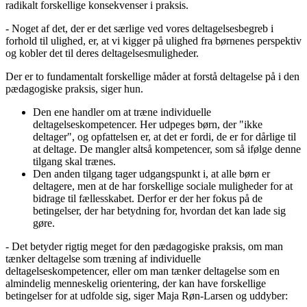
radikalt forskellige konsekvenser i praksis.
- Noget af det, der er det særlige ved vores deltagelsesbegreb i
forhold til ulighed, er, at vi kigger på ulighed fra børnenes perspektiv
og kobler det til deres deltagelsesmuligheder.
Der er to fundamentalt forskellige måder at forstå deltagelse på i den
pædagogiske praksis, siger hun.
Den ene handler om at træne individuelle
deltagelseskompetencer. Her udpeges børn, der "ikke
deltager", og opfattelsen er, at det er fordi, de er for dårlige til
at deltage. De mangler altså kompetencer, som så ifølge denne
tilgang skal trænes.
Den anden tilgang tager udgangspunkt i, at alle børn er
deltagere, men at de har forskellige sociale muligheder for at
bidrage til fællesskabet. Derfor er der her fokus på de
betingelser, der har betydning for, hvordan det kan lade sig
gøre.
- Det betyder rigtig meget for den pædagogiske praksis, om man
tænker deltagelse som træning af individuelle
deltagelseskompetencer, eller om man tænker deltagelse som en
almindelig menneskelig orientering, der kan have forskellige
betingelser for at udfolde sig, siger Maja Røn-Larsen og uddyber: