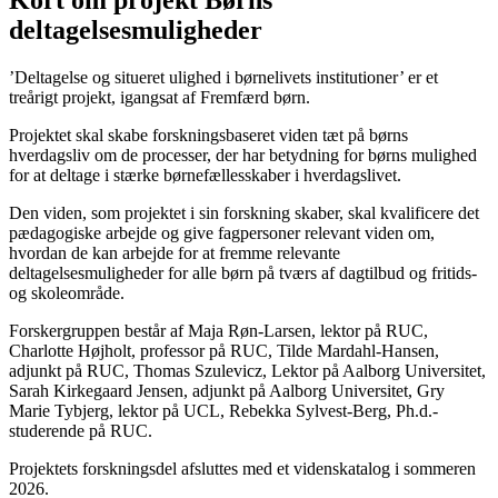
Kort om projekt Børns
deltagelsesmuligheder
’Deltagelse og situeret ulighed i børnelivets institutioner’ er et
treårigt projekt, igangsat af Fremfærd børn.
Projektet skal skabe forskningsbaseret viden tæt på børns
hverdagsliv om de processer, der har betydning for børns mulighed
for at deltage i stærke børnefællesskaber i hverdagslivet.
Den viden, som projektet i sin forskning skaber, skal kvalificere det
pædagogiske arbejde og give fagpersoner relevant viden om,
hvordan de kan arbejde for at fremme relevante
deltagelsesmuligheder for alle børn på tværs af dagtilbud og fritids-
og skoleområde.
Forskergruppen består af Maja Røn-Larsen, lektor på RUC,
Charlotte Højholt, professor på RUC, Tilde Mardahl-Hansen,
adjunkt på RUC, Thomas Szulevicz, Lektor på Aalborg Universitet,
Sarah Kirkegaard Jensen, adjunkt på Aalborg Universitet, Gry
Marie Tybjerg, lektor på UCL, Rebekka Sylvest-Berg, Ph.d.-
studerende på RUC.
Projektets forskningsdel afsluttes med et videnskatalog i sommeren
2026.