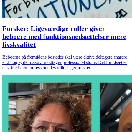
Forsker: Ligeværdige roller giver
beboere med funktionsnedsættelser mere
livskvalitet
Beboerne på fremtidens bosteder skal være aktive deltagere snarere
end nogle, der passivt modtager professionel støtte. Det forudsætter
et skifte i den professionelles rolle, siger forsker.