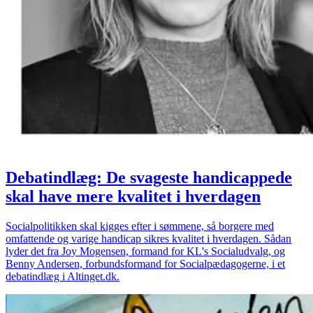
Debatindlæg: De svageste handicappede
skal have mere kvalitet i hverdagen
Socialpolitikken skal kigges efter i sømmene, så borgere med
omfattende og varige handicap sikres kvalitet i hverdagen. Sådan
lyder det fra Joy Mogensen, formand for KL's Socialudvalg, og
Benny Andersen, forbundsformand for Socialpædagogerne, i et
debatindlæg i Altinget.dk.