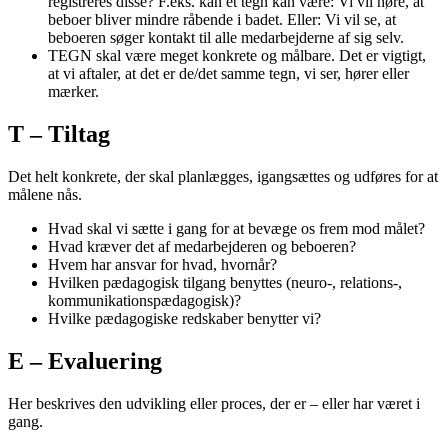
registreres disse? F.eks. kan et tegn kan være: Vi vil høre, at
beboer bliver mindre råbende i badet. Eller: Vi vil se, at
beboeren søger kontakt til alle medarbejderne af sig selv.
TEGN skal være meget konkrete og målbare. Det er vigtigt,
at vi aftaler, at det er de/det samme tegn, vi ser, hører eller
mærker.
T – Tiltag
Det helt konkrete, der skal planlægges, igangsættes og udføres for at
målene nås.
Hvad skal vi sætte i gang for at bevæge os frem mod målet?
Hvad kræver det af medarbejderen og beboeren?
Hvem har ansvar for hvad, hvornår?
Hvilken pædagogisk tilgang benyttes (neuro-, relations-,
kommunikationspædagogisk)?
Hvilke pædagogiske redskaber benytter vi?
E – Evaluering
Her beskrives den udvikling eller proces, der er – eller har været i
gang.