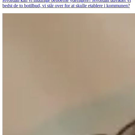
Hvordan kan vi inddrage beboerne yderligere? Hvordan udvikler vi
bedst de to botilbud, vi står over for at skulle etablere i kommunen?