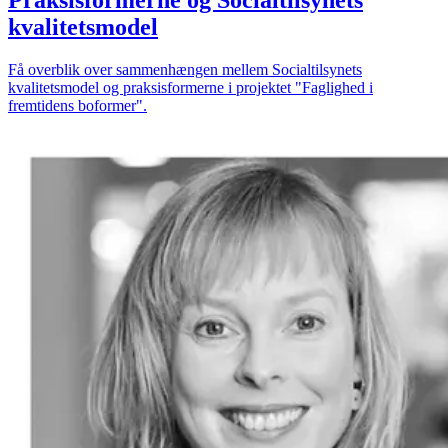
kvalitetsmodel
Få overblik over sammenhængen mellem Socialtilsynets
kvalitetsmodel og praksisformerne i projektet "Faglighed i
fremtidens boformer".