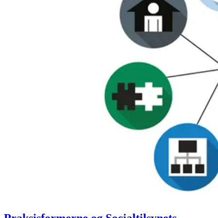
Praksisformerne og Socialtilsynets