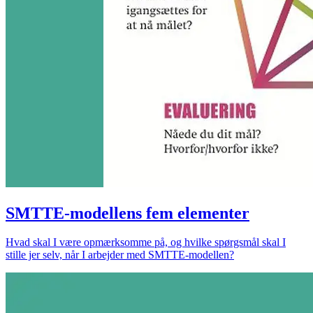
SMTTE-modellens fem elementer
Hvad skal I være opmærksomme på, og hvilke spørgsmål skal I
stille jer selv, når I arbejder med SMTTE-modellen?