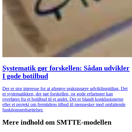
Systematik gør forskellen: Sådan udvikler
I gode botilbud
Der er stor interesse for at afprøve praksisnære udviklingstiltag. Det
er systematikken, der gør forskellen, og gode erfaringer kan
overføres fra et botilbud til et andet. Det er blandt konklusionerne
efter et projekt om fremtidens tilbud til mennesker med omfattende
funktionsnedsættelser.
Mere indhold om SMTTE-modellen