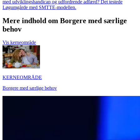
med udviklingshandicap og udfordrende adfærd? Det testede
Løgumgårde med SMTTE-modellen.
Mere indhold om Borgere med særlige
behov
Vis kerneområde
KERNEOMRÅDE
Borgere med særlige behov