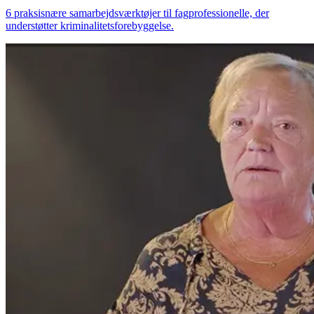
6 praksisnære samarbejdsværktøjer til fagprofessionelle, der
understøtter kriminalitetsforebyggelse.