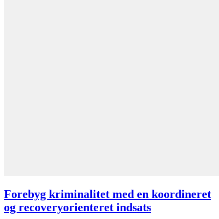
Forebyg kriminalitet med en koordineret
og recoveryorienteret indsats