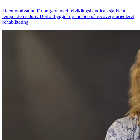
Uden motivation får borgere med udviklingshandicap sjældent
lempet deres dom. Derfor bygger ny metode på recovery-orienteret
rehabilitering.