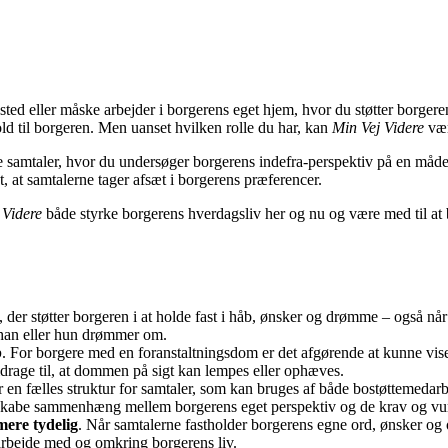
bosted eller måske arbejder i borgerens eget hjem, hvor du støtter borge
ld til borgeren. Men uanset hvilken rolle du har, kan
Min Vej Videre
vær
ige samtaler, hvor du undersøger borgerens indefra-perspektiv på en måde,
t, at samtalerne tager afsæt i borgerens præferencer.
 Videre
både styrke borgerens hverdagsliv her og nu og være med til at
, der støtter borgeren i at holde fast i håb, ønsker og drømme – også nå
han eller hun drømmer om.
b
. For borgere med en foranstaltningsdom er det afgørende at kunne vi
drage til, at dommen på sigt kan lempes eller ophæves.
r en fælles struktur for samtaler, som kan bruges af både bostøttemeda
 skabe sammenhæng mellem borgerens eget perspektiv og de krav og vur
ere tydelig
. Når samtalerne fastholder borgerens egne ord, ønsker og 
samarbejde med og omkring borgerens liv.