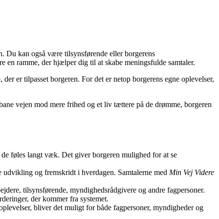
ren. Du kan også være tilsynsførende eller borgerens
e en ramme, der hjælper dig til at skabe meningsfulde samtaler.
 der er tilpasset borgeren. For det er netop borgerens egne oplevelser,
 bane vejen mod mere frihed og et liv tættere på de drømme, borgeren
r de føles langt væk. Det giver borgeren mulighed for at se
se udvikling og fremskridt i hverdagen. Samtalerne med
Min Vej Videre
rbejdere, tilsynsførende, myndighedsrådgivere og andre fagpersoner.
deringer, der kommer fra systemet.
oplevelser, bliver det muligt for både fagpersoner, myndigheder og