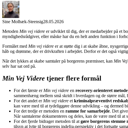
Sine Molbæk-Steensig
28.05.2026
Metoden
Min vej videre
er udviklet til dig, der er medarbejder på et 
myndighedsrådgiver, eller måske har du en helt anden funktion i forho
Formålet med
Min vej videre
er at støtte dig i at skabe åbne, nysgerr
håb og drømme, der er drivkraften i arbejdet. Derfor er det også vigtig
Når det lykkes at skabe samtaler på borgerens præmisser, kan
Min Vej
selv har sat ord på.
Min Vej Videre
tjener flere formål
For det første er
Min vej videre
en
recovery-orienteret metode
sammenhæng mellem små skridt i hverdagen og de større mål, 
For det andet er
Min vej videre
et
kriminalpræventivt redska
kan være med til at tydeliggøre denne udvikling – og dermed bi
For det tredje er metoden en
ramme for samarbejde
. Det give
Når samtalerne dokumenteres og deles, kan de være med til at
For det fjerde bidrager metoden til at
gøre borgerens stemme m
tilsyn at lytte til borgerens indefra-perspektiv i det fortsatte 