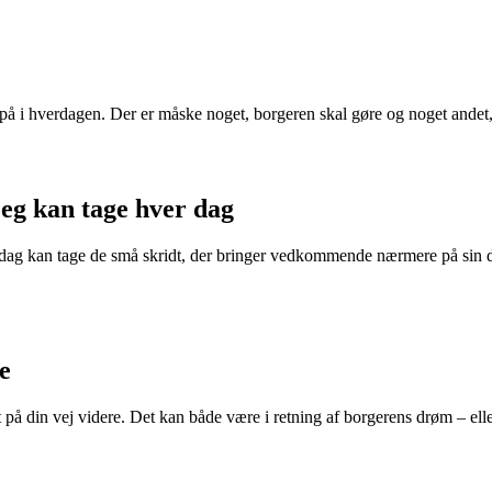
å i hverdagen. Der er måske noget, borgeren skal gøre og noget ande
jeg kan tage hver dag
ag kan tage de små skridt, der bringer vedkommende nærmere på sin drø
e
dt på din vej videre. Det kan både være i retning af borgerens drøm – e