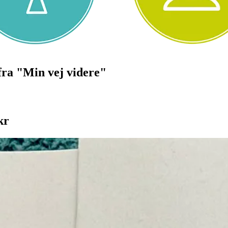
fra "Min vej videre"
kr