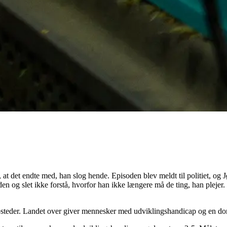
, at det endte med, han slog hende. Episoden blev meldt til politiet, o
en og slet ikke forstå, hvorfor han ikke længere må de ting, han plejer
osteder. Landet over giver mennesker med udviklingshandicap og en do