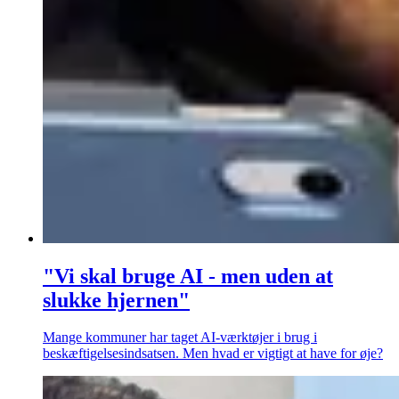
"Vi skal bruge AI - men uden at
slukke hjernen"
Mange kommuner har taget AI-værktøjer i brug i
beskæftigelsesindsatsen. Men hvad er vigtigt at have for øje?