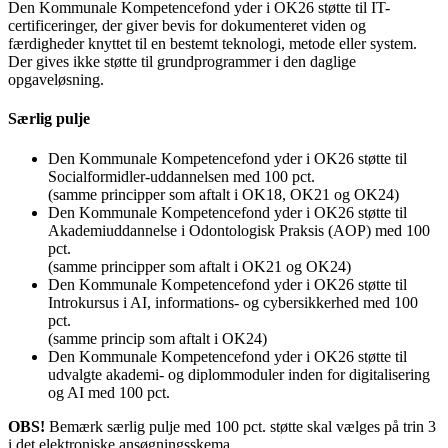
Den Kommunale Kompetencefond yder i OK26 støtte til IT-
certificeringer, der giver bevis for dokumenteret viden og
færdigheder knyttet til en bestemt teknologi, metode eller system.
Der gives ikke støtte til grundprogrammer i den daglige
opgaveløsning.
Særlig pulje
Den Kommunale Kompetencefond yder i OK26 støtte til
Socialformidler-uddannelsen med 100 pct.
(samme principper som aftalt i OK18, OK21 og OK24)
Den Kommunale Kompetencefond yder i OK26 støtte til
Akademiuddannelse i Odontologisk Praksis (AOP) med 100
pct.
(samme principper som aftalt i OK21 og OK24)
Den Kommunale Kompetencefond yder i OK26 støtte til
Introkursus i AI, informations- og cybersikkerhed med 100
pct.
(samme princip som aftalt i OK24)
Den Kommunale Kompetencefond yder i OK26 støtte til
udvalgte akademi- og diplommoduler inden for digitalisering
og AI med 100 pct.
OBS!
Bemærk særlig pulje med 100 pct. støtte skal vælges på trin 3
i det elektroniske ansøgningsskema.