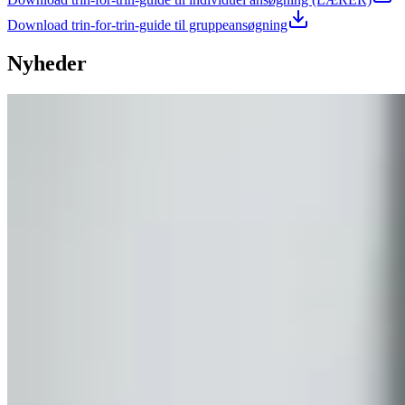
Download trin-for-trin-guide til gruppeansøgning
Nyheder