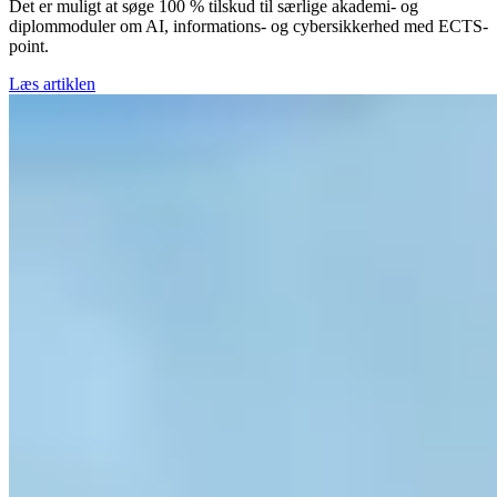
Det er muligt at søge 100 % tilskud til særlige akademi- og
diplommoduler om AI, informations- og cybersikkerhed med ECTS-
point.
Læs artiklen