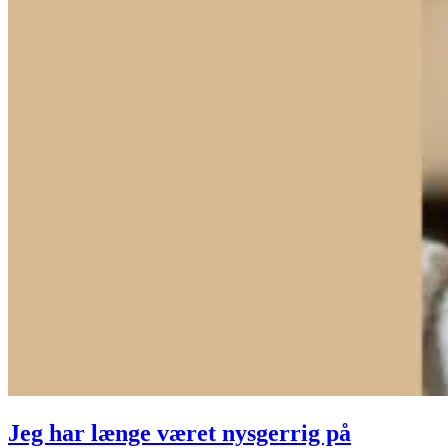
Jeg har længe været nysgerrig på