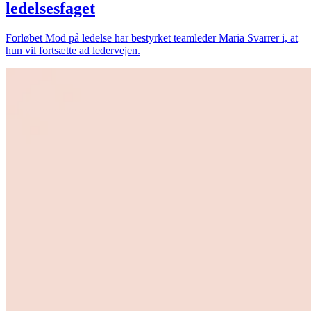
ledelsesfaget
Forløbet Mod på ledelse har bestyrket teamleder Maria Svarrer i, at
hun vil fortsætte ad ledervejen.