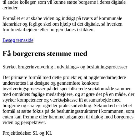
til andre kolleger, som vil kunne støtte borgerne i deres digitale
ærinder.
Formålet er at skabe viden og indsigt på tværs af kommunale
hierarkier og faglige skel om hjælp til det digitale, så hverken
frontmedarbejdere eller borgere lades i stikken.
Besøg temaside
Få borgerens stemme med
Styrket brugerinvolvering i udviklings- og beslutningsprocesser
Det primære formål med dette projekt er, at nøglemedarbejdere
understøttes i at designe og gennemføre konkrete
involveringsprocesser på det specialiserede socialområde sammen
med områdets faglige medarbejdere, og at gøre det på en måde, der
styrker kompetencer og værktøjskasse ift at samarbejde med
borgerne og strategi og/eller praksisudvikling. Sekundært er det et
formål at sætte fokus på de beslutningsstrukturer i kommunen, som
enten kan fremme eller hæmme adgangen til dialog med borgernes
viden og perspektiver.
Projektledelse: SL og KL