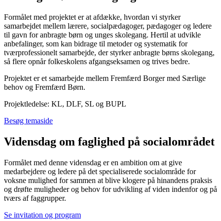
Formålet med projektet er at afdække, hvordan vi styrker
samarbejdet mellem lærere, socialpædagoger, pædagoger og ledere
til gavn for anbragte børn og unges skolegang. Hertil at udvikle
anbefalinger, som kan bidrage til metoder og systematik for
tværprofessionelt samarbejde, der styrker anbragte børns skolegang,
så flere opnår folkeskolens afgangseksamen og trives bedre.
Projektet er et samarbejde mellem Fremfærd Borger med Særlige
behov og Fremfærd Børn.
Projektledelse: KL, DLF, SL og BUPL
Besøg temaside
Vidensdag om faglighed på socialområdet
Formålet med denne vidensdag er en ambition om at give
medarbejdere og ledere på det specialiserede socialområde for
voksne mulighed for sammen at blive klogere på hinandens praksis
og drøfte muligheder og behov for udvikling af viden indenfor og på
tværs af faggrupper.
Se invitation og program