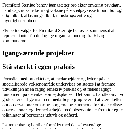
Fremfærd Særlige behov igangsætter projekter omkring psykiatri,
handicap, udsatte børn og voksne på socialpsykiske tilbud, bo- og
døgntilbud, aflastningstilbud, i misbrugscentre og
myndighedsenheder.
Ekspertudvalget for Fremfærd Særlige behov er sammensat af
repræsentanter fra de faglige organisationer og fra KL og
kommunerne.
Igangværende projekter
Stå stærkt i egen praksis
Formålet med projektet er, at medarbejdere og ledere på det
specialiserede voksenområde undervises og støttes i at fremme
udviklingen af en faglig refleksiv praksis og et fælles fagligt
fundament på de enkelte arbejdspladser. Det kan fx handle om, hvor
gode eller dårlige man i en medarbejdergruppe er til at være fælles
om observationer omkring borgerne og rammerne for at dele disse
observationer, og dermed arbejde med observationer frem for egne
tolkninger af borgernes udtryk og adfærd.
I sammenhæng hertil er formålet med det selvstændige