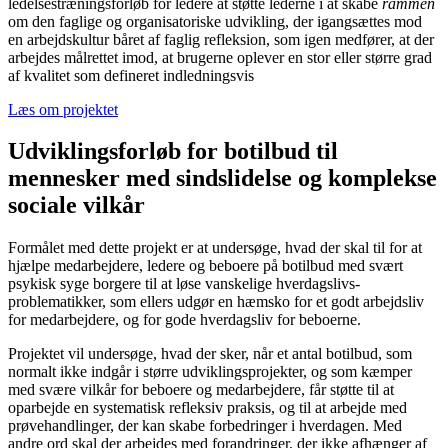
ledelsestræningsforløb for ledere at støtte lederne i at skabe
rammen
om den faglige og organisatoriske udvikling, der igangsættes mod
en arbejdskultur båret af faglig refleksion, som igen medfører, at der
arbejdes målrettet imod, at brugerne oplever en stor eller større grad
af kvalitet som defineret indledningsvis
Læs om projektet
Udviklingsforløb for botilbud til
mennesker med sindslidelse og komplekse
sociale vilkår
Formålet med dette projekt er at undersøge, hvad der skal til for at
hjælpe medarbejdere, ledere og beboere på botilbud med svært
psykisk syge borgere til at løse vanskelige hverdagslivs-
problematikker, som ellers udgør en hæmsko for et godt arbejdsliv
for medarbejdere, og for gode hverdagsliv for beboerne.
Projektet vil undersøge, hvad der sker, når et antal botilbud, som
normalt ikke indgår i større udviklingsprojekter, og som kæmper
med svære vilkår for beboere og medarbejdere, får støtte til at
oparbejde en systematisk refleksiv praksis, og til at arbejde med
prøvehandlinger, der kan skabe forbedringer i hverdagen. Med
andre ord skal der arbejdes med forandringer, der ikke afhænger af