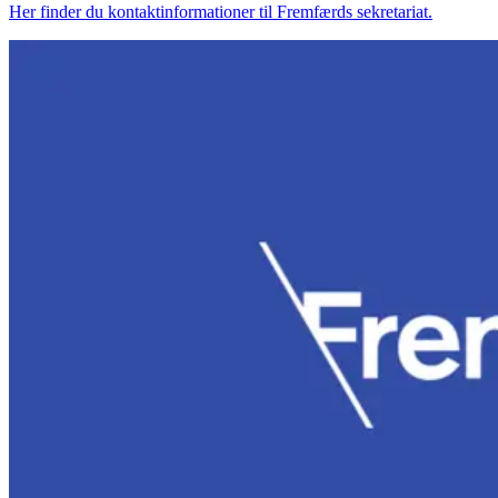
Her finder du kontaktinformationer til Fremfærds sekretariat.