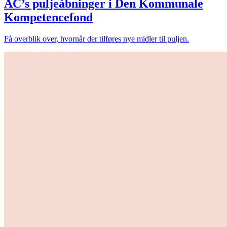
AC’s puljeåbninger i Den Kommunale
Kompetencefond
Få overblik over, hvornår der tilføres nye midler til puljen.