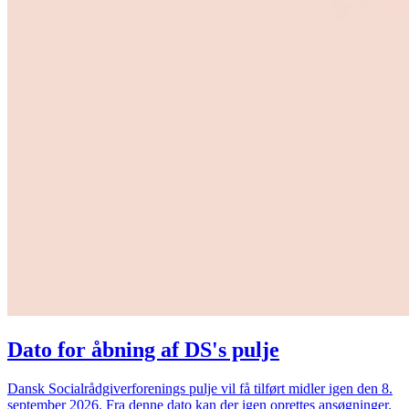
Dato for åbning af DS's pulje
Dansk Socialrådgiverforenings pulje vil få tilført midler igen den 8.
september 2026. Fra denne dato kan der igen oprettes ansøgninger.