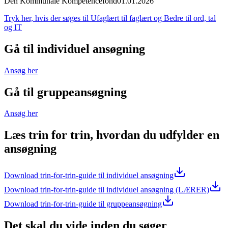
Den Kommunale Kompetencefond
01.01.2026
Tryk her, hvis der søges til Ufaglært til faglært og Bedre til ord, tal
og IT
Gå til individuel ansøgning
Ansøg her
Gå til gruppeansøgning
Ansøg her
Læs trin for trin, hvordan du udfylder en
ansøgning
Download trin-for-trin-guide til individuel ansøgning
Download trin-for-trin-guide til individuel ansøgning (LÆRER)
Download trin-for-trin-guide til gruppeansøgning
Det skal du vide inden du søger