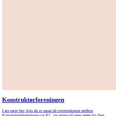
Konstruktørforeningen
Læs mere her, hvis du er ansat på overenskomst mellem
Konstruktørforeningen og KL, og gerne vil søge støtte fra Den