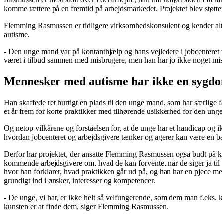
komme tættere på en fremtid på arbejdsmarkedet. Projektet blev støtt
Flemming Rasmussen er tidligere virksomhedskonsulent og kender alt 
autisme.
- Den unge mand var på kontanthjælp og hans vejledere i jobcenteret vi
været i tilbud sammen med misbrugere, men han har jo ikke noget mi
Mennesker med autisme har ikke en sygd
Han skaffede ret hurtigt en plads til den unge mand, som har særlige fæ
et år frem for korte praktikker med tilhørende usikkerhed for den ung
Og netop vilkårene og forståelsen for, at de unge har et handicap og ikk
hvordan jobcenteret og arbejdsgivere tænker og agerer kan være en ba
Derfor har projektet, der ansatte Flemming Rasmussen også budt på kurs
kommende arbejdsgivere om, hvad de kan forvente, når de siger ja til 
hvor han forklarer, hvad praktikken går ud på, og han har en pjece m
grundigt ind i ønsker, interesser og kompetencer.
- De unge, vi har, er ikke helt så velfungerende, som dem man f.eks. k
kunsten er at finde dem, siger Flemming Rasmussen.