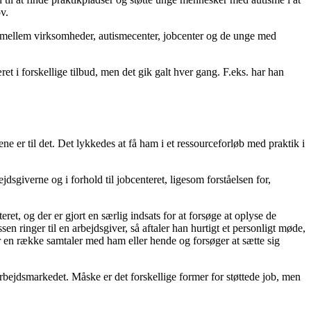
v.
d mellem virksomheder, autismecenter, jobcenter og de unge med
t i forskellige tilbud, men det gik galt hver gang. F.eks. har han
ne er til det. Det lykkedes at få ham i et ressourceforløb med praktik i
jdsgiverne og i forhold til jobcenteret, ligesom forståelsen for,
t, og der er gjort en særlig indsats for at forsøge at oplyse de
ringer til en arbejdsgiver, så aftaler han hurtigt et personligt møde,
r en række samtaler med ham eller hende og forsøger at sætte sig
arbejdsmarkedet. Måske er det forskellige former for støttede job, men