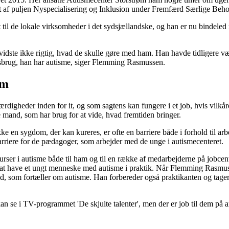
et af puljen Nyspecialisering og Inklusion under Fremfærd Særlige Beho
til de lokale virksomheder i det sydsjællandske, og han er nu bindele
dste ikke rigtig, hvad de skulle gøre med ham. Han havde tidligere være
sbrug, han har autisme, siger Flemming Rasmussen.
om
rdigheder inden for it, og som sagtens kan fungere i et job, hvis vilkåre
e mand, som har brug for at vide, hvad fremtiden bringer.
e en sygdom, der kan kureres, er ofte en barriere både i forhold til arbe
rriere for de pædagoger, som arbejder med de unge i autismecenteret.
er i autisme både til ham og til en række af medarbejderne på jobcentere
at have et ungt menneske med autisme i praktik. Når Flemming Rasmussen 
ed, som fortæller om autisme. Han forbereder også praktikanten og tage
an se i TV-programmet 'De skjulte talenter', men der er job til dem på 