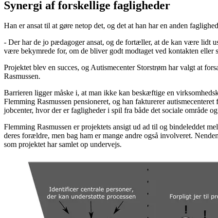
Synergi af forskellige fagligheder
Han er ansat til at gøre netop det, og det at han har en anden faglig
- Der har de jo pædagoger ansat, og de fortæller, at de kan være lidt u
være bekymrede for, om de bliver godt modtaget ved kontakten eller s
Projektet blev en succes, og Autismecenter Storstrøm har valgt at fo
Rasmussen.
Barrieren ligger måske i, at man ikke kan beskæftige en virksomhedsko
Flemming Rasmussen pensioneret, og han fakturerer autismecenteret f
jobcenter, hvor der er fagligheder i spil fra både det sociale områd
Flemming Rasmussen er projektets ansigt ud ad til og bindeleddet melle
deres forældre, men bag ham er mange andre også involveret. Nendenfor 
som projektet har samlet op undervejs.