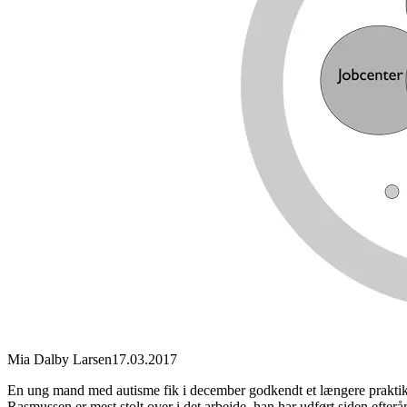
Mia Dalby Larsen
17.03.2017
En ung mand med autisme fik i december godkendt et længere praktikfo
Rasmussen er mest stolt over i det arbejde, han har udført siden efte