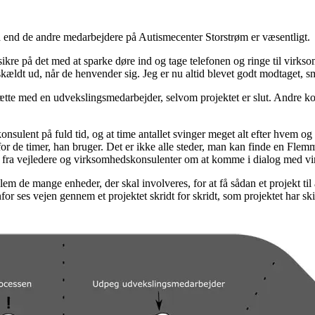
hed end de andre medarbejdere på Autismecenter Storstrøm er væsentligt.
sikre på det med at sparke døre ind og tage telefonen og ringe til virks
kældt ud, når de henvender sig. Jeg er nu altid blevet godt modtaget,
rsætte med en udvekslingsmedarbejder, selvom projektet er slut. Andre
nsulent på fuld tid, og at time antallet svinger meget alt efter hvem o
or de timer, han bruger. Det er ikke alle steder, man kan finde en Fl
e og fra vejledere og virksomhedskonsulenter om at komme i dialog med 
m de mange enheder, der skal involveres, for at få sådan et projekt til 
ses vejen gennem et projektet skridt for skridt, som projektet har skits