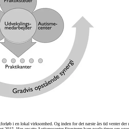
rløb i en lokal virksomhed. Og inden for det næste års tid venter der
råret 2015. Her ansatte Autismecenter Storstrøm ham nogle timer om ugen 