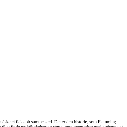
 måske et fleksjob samme sted. Det er den historie, som Flemming
til at finde praktikpladser og støtte unge mennesker med autisme i at