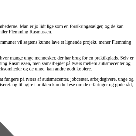
omhederne. Man er jo lidt lige som en forsikringssælger, og de kan
 smiler Flemming Rasmussen.
 kommuner vil sagtens kunne lave et lignende projekt, mener Flemming
g hvor mange unge mennesker, der har brug for en praktikplads. Selv er
emming Rasmussen, men samarbejdet på tværs mellem autismecenter og
virksomheder og de unge, kan andre godt kopiere.
at fungere på tværs af autismecenter, jobcenter, arbejdsgivere, unge og
eret. og til højre i artiklen kan du læse om de erfaringer og gode råd,