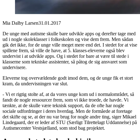
Mia Dalby Larsen
31.01.2017
De unge med autisme skulle bare udvikle apps og derefter tage med
ud i nogle skoleklasser i folkeskolen og vise dem frem. Men sådan
gik det ikke, for de unge ville meget mere end det. I stedet for at vise
spillene frem, så ville de have, at 5. klasses-eleverne også blev
undervist i at udvikle apps. Og i stedet for bare at være til stede i
klasserne som tekniske assistenter, så påtog de sig ansvaret som
undervisere.
Eleverne tog overvældende godt imod dem, og de unge fik et stort
kram, da undervisningen var slut.
- Vi er rigtig stolte af, at da vores unge kom ud i normalområdet, så
fandt de nogle ressourcer frem, som vi ikke troede, de havde. Vi
tænkte, at de skulle være teknisk support, da de ofte har nogle
sociale udfordringer i deres hverdag. Men de formåede at foretage
det skifte og se, at der nu var brug for nogle andre ting, siger Mikael
Lindegaard, der er leder af STU (Særligt Tilrettelagt Uddannelse) på
Autismecenter Vestsjælland, som stod bag projektet.