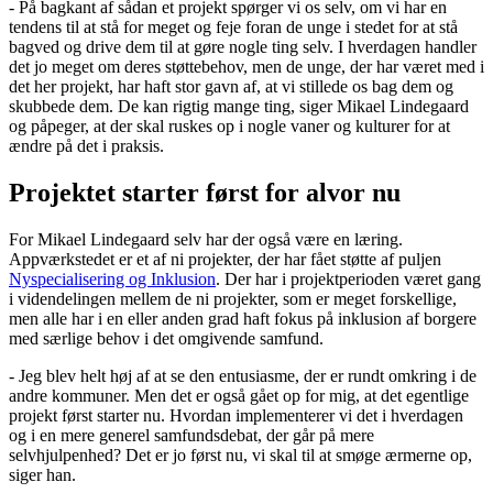
- På bagkant af sådan et projekt spørger vi os selv, om vi har en
tendens til at stå for meget og feje foran de unge i stedet for at stå
bagved og drive dem til at gøre nogle ting selv. I hverdagen handler
det jo meget om deres støttebehov, men de unge, der har været med i
det her projekt, har haft stor gavn af, at vi stillede os bag dem og
skubbede dem. De kan rigtig mange ting, siger Mikael Lindegaard
og påpeger, at der skal ruskes op i nogle vaner og kulturer for at
ændre på det i praksis.
Projektet starter først for alvor nu
For Mikael Lindegaard selv har der også være en læring.
Appværkstedet er et af ni projekter, der har fået støtte af puljen
Nyspecialisering og Inklusion
. Der har i projektperioden været gang
i videndelingen mellem de ni projekter, som er meget forskellige,
men alle har i en eller anden grad haft fokus på inklusion af borgere
med særlige behov i det omgivende samfund.
- Jeg blev helt høj af at se den entusiasme, der er rundt omkring i de
andre kommuner. Men det er også gået op for mig, at det egentlige
projekt først starter nu. Hvordan implementerer vi det i hverdagen
og i en mere generel samfundsdebat, der går på mere
selvhjulpenhed? Det er jo først nu, vi skal til at smøge ærmerne op,
siger han.