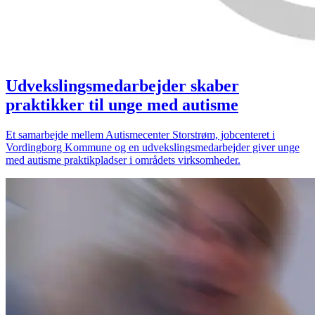
Udvekslingsmedarbejder skaber
praktikker til unge med autisme
Et samarbejde mellem Autismecenter Storstrøm, jobcenteret i
Vordingborg Kommune og en udvekslingsmedarbejder giver unge
med autisme praktikpladser i områdets virksomheder.