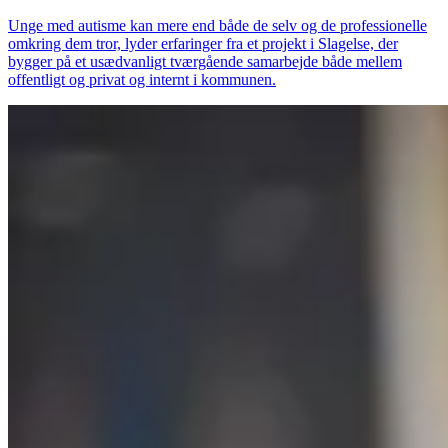
Unge med autisme kan mere end både de selv og de professionelle
omkring dem tror, lyder erfaringer fra et projekt i Slagelse, der
bygger på et usædvanligt tværgående samarbejde både mellem
offentligt og privat og internt i kommunen.