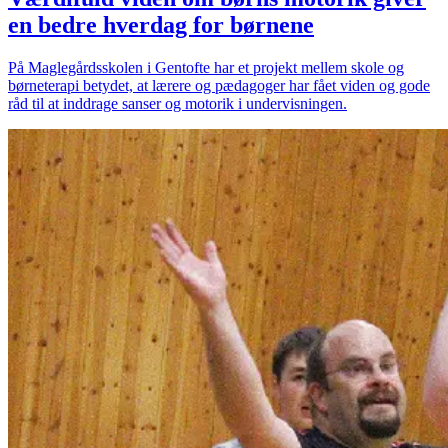
en bedre hverdag for børnene
På Maglegårdsskolen i Gentofte har et projekt mellem skole og
børneterapi betydet, at lærere og pædagoger har fået viden og gode
råd til at inddrage sanser og motorik i undervisningen.