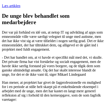
Læs artiklen
De unge blev behandlet som
medarbejdere
Der var på forhånd en idé om, at netop IT og udvikling af apps som
emneområde ville være særligt velegnet til unge med autisme, men
det har ikke vist sig at være tilfældet i nogen særlig grad. Det er ikke
emneområdet, der har tiltrukket dem, og alligevel er de gået ind i
projektet med fuldt engagement.
- Det har handlet om, at vi havde et specifikt mål med det, vi skulle.
Det private firma har vist forståelse og socialt engagement, men de
havde ikke særlig forstand på vores borgere, og de tilgik dem som
ganske almindeligt ansatte. Og det har skabt interesse blandt de
unge, for det er de ikke vant til, siger Mikael Lindegaard
Han mener, at projektet har givet de fagprofessionelle en mulighed
for i en periode at stille helt skarpt på et enkeltstående eksempel i
arbejdet med de unge, men det har kastet en langt mere generel
refleksion af sig i forhold til den kerneopgave, som de som fagfolk
varetager: