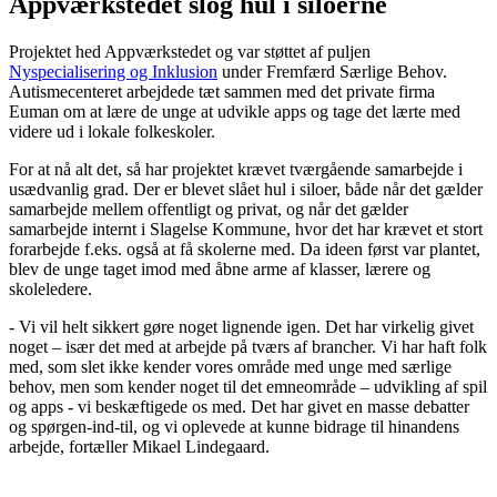
Appværkstedet slog hul i siloerne
Projektet hed Appværkstedet og var støttet af puljen
Nyspecialisering og Inklusion
under Fremfærd Særlige Behov.
Autismecenteret arbejdede tæt sammen med det private firma
Euman om at lære de unge at udvikle apps og tage det lærte med
videre ud i lokale folkeskoler.
For at nå alt det, så har projektet krævet tværgående samarbejde i
usædvanlig grad. Der er blevet slået hul i siloer, både når det gælder
samarbejde mellem offentligt og privat, og når det gælder
samarbejde internt i Slagelse Kommune, hvor det har krævet et stort
forarbejde f.eks. også at få skolerne med. Da ideen først var plantet,
blev de unge taget imod med åbne arme af klasser, lærere og
skoleledere.
- Vi vil helt sikkert gøre noget lignende igen. Det har virkelig givet
noget – især det med at arbejde på tværs af brancher. Vi har haft folk
med, som slet ikke kender vores område med unge med særlige
behov, men som kender noget til det emneområde – udvikling af spil
og apps - vi beskæftigede os med. Det har givet en masse debatter
og spørgen-ind-til, og vi oplevede at kunne bidrage til hinandens
arbejde, fortæller Mikael Lindegaard.