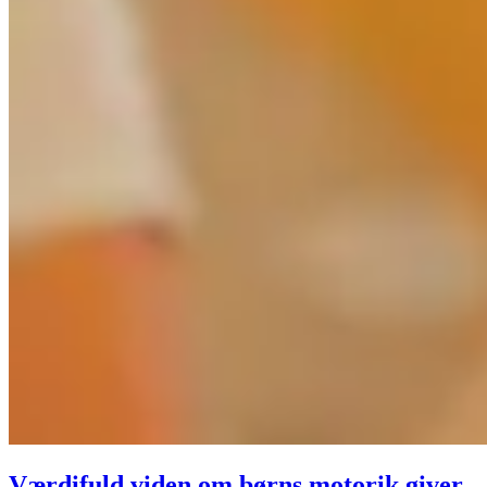
Værdifuld viden om børns motorik giver