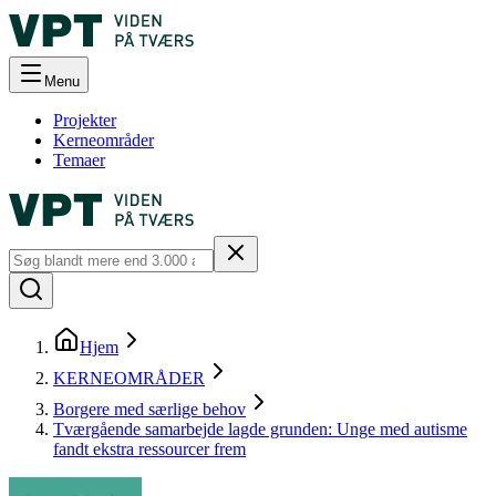
Menu
Projekter
Kerneområder
Temaer
Hjem
KERNEOMRÅDER
Borgere med særlige behov
Tværgående samarbejde lagde grunden: Unge med autisme
fandt ekstra ressourcer frem