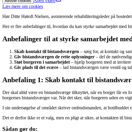
Åben video
Aktiver cookies
Læs mere om cookies
Hør Ditte Høtoft Nielsen, assisterende rehabiliteringsleder på boste
Her er fire anbefalinger til, hvordan du kan styrke samarbejdet med bi
Anbefalinger til at styrke samarbejdet me
Skab kontakt til bistandsværgen
– sørg for, at kontakt og sam
Giv bistandsværgen de rette oplysninger
– del de nødvendig
Støt borgeren i samarbejdet
– hjælp borgeren med at invitere
Giv plads til det svære
– lad bistandsværgen være ventil og tale
Anbefaling 1: Skab kontakt til bistandsvæ
Der skal altid være en bistandsværge tilknyttet, når en borger får en f
borgernes bistandsværger var. Når det sker, står borgeren uden en vig
I sin undersøgelse af området skriver ombudsmanden, at botilbuddet er 
Det er derfor ikke er et valg, men en pligt at sikre, at kontakten til bi
Sådan gør du: