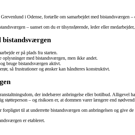
det Grevenlund i Odense, fortælle om samarbejdet med bistandsværgen – 
standsværgen – uanset om du er tilsynsførende, leder eller medarbejder, 
d bistandsværgen
arbejde er på plads fra starten.
e oplysninger med bistandsværgen, men ikke andet.
 og bruge bistandsværgen aktivt.
rør, så frustrationer og ønsker kan håndteres konstruktivt.
rgen
oranstaltningsdom, der indebærer anbringelse eller botilbud. Alligevel h
tig støtteperson – og risikoen er, at dommen varer længere end nødvendi
forpligtet til at underrette bistandsværgen om anbringelsen og give de 
standsværgen er etableret.