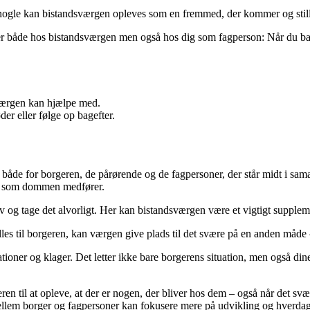
r nogle kan bistandsværgen opleves som en fremmed, der kommer og still
ger både hos bistandsværgen men også hos dig som fagperson: Når du bakk
sværgen kan hjælpe med.
er eller følge op bagefter.
både for borgeren, de pårørende og de fagpersoner, der står midt i sama
r, som dommen medfører.
iv og tage det alvorligt. Her kan bistandsværgen være et vigtigt supplem
lles til borgeren, kan værgen give plads til det svære på en anden måde –
oner og klager. Det letter ikke bare borgerens situation, men også dine o
til at opleve, at der er nogen, der bliver hos dem – også når det svære 
n mellem borger og fagpersoner kan fokusere mere på udvikling og hverdag