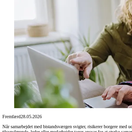
Fremfærd
28.05.2026
Når samarbejdet med bistandsværgen svigter, risikerer borgere med u
tilsynsførende, leder eller medarbejder tager ansvar for at styrke samar