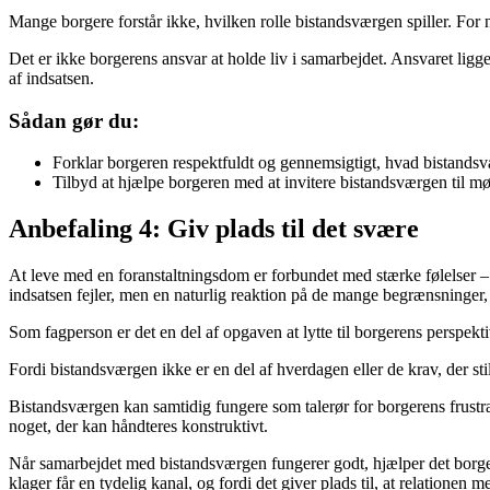
Mange borgere forstår ikke, hvilken rolle bistandsværgen spiller. Fo
Det er ikke borgerens ansvar at holde liv i samarbejdet. Ansvaret lig
af indsatsen.
Sådan gør du:
Forklar borgeren respektfuldt og gennemsigtigt, hvad bistand
Tilbyd at hjælpe borgeren med at invitere bistandsværgen til mød
Anbefaling 4: Giv plads til det svære
At leve med en foranstaltningsdom er forbundet med stærke følelser – 
indsatsen fejler, men en naturlig reaktion på de mange begrænsninge
Som fagperson er det en del af opgaven at lytte til borgerens perspekt
Fordi bistandsværgen ikke er en del af hverdagen eller de krav, der sti
Bistandsværgen kan samtidig fungere som talerør for borgerens frustrati
noget, der kan håndteres konstruktivt.
Når samarbejdet med bistandsværgen fungerer godt, hjælper det borgeren 
klager får en tydelig kanal, og fordi det giver plads til, at relatione