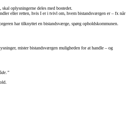
d, skal oplysningerne deles med bostedet.
er eller retten, hvis I er i tvivl om, hvem bistandsværgen er – fx når
m borgeren har tilknyttet en bistandsværge, spørg opholdskommunen.
lysninger, mister bistandsværgen muligheden for at handle – og
måde.”
old.