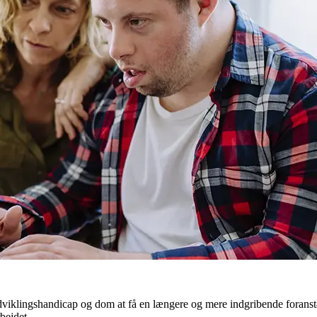
dviklingshandicap og dom at få en længere og mere indgribende foransta
bejdet.