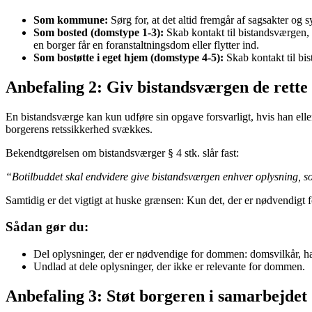
Som kommune:
Sørg for, at det altid fremgår af sagsakter og
Som bosted (domstype 1-3):
Skab kontakt til bistandsværgen, 
en borger får en foranstaltningsdom eller flytter ind.
Som bostøtte i eget hjem (domstype 4-5):
Skab kontakt til bis
Anbefaling 2: Giv bistandsværgen de rette
En bistandsværge kan kun udføre sin opgave forsvarligt, hvis han ell
borgerens retssikkerhed svækkes.
Bekendtgørelsen om bistandsværger § 4 stk. slår fast:
“Botilbuddet skal endvidere give bistandsværgen enhver oplysning, so
Samtidig er det vigtigt at huske grænsen: Kun det, der er nødvendigt 
Sådan gør du:
Del oplysninger, der er nødvendige for dommen: domsvilkår, ha
Undlad at dele oplysninger, der ikke er relevante for dommen.
Anbefaling 3: Støt borgeren i samarbejdet