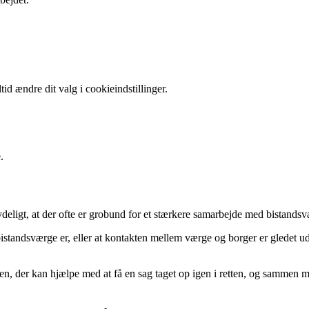
id ændre dit valg i cookieindstillinger.
.
ydeligt, at der ofte er grobund for et stærkere samarbejde med bistands
standsværge er, eller at kontakten mellem værge og borger er gledet ud. D
n, der kan hjælpe med at få en sag taget op igen i retten, og sammen m