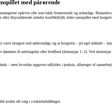
mspillet med pårørende
ningerne opleves ofte som både frustrerende og urimelige. Bistandsværge
e eller tilsynsførende mindre konfliktfyldt, letter samspillet med borge
e varer længere end nødvendigt, og at borgeren – på eget initiativ – kan
er dømmes til anbringelse eller botilbud (domstype 1–3). Ved domstype 4 
plads – men hvordan opgaven udfyldes i praksis, afhænger af samarbejd
id ændre dit valg i cookieindstillinger.