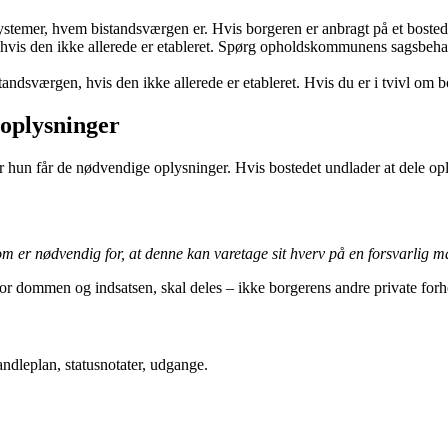
 systemer, hvem bistandsværgen er. Hvis borgeren er anbragt på et boste
hvis den ikke allerede er etableret. Spørg opholdskommunens sagsbehandl
tandsværgen, hvis den ikke allerede er etableret. Hvis du er i tvivl o
 oplysninger
er hun får de nødvendige oplysninger. Hvis bostedet undlader at dele op
m er nødvendig for, at denne kan varetage sit hverv på en forsvarlig 
for dommen og indsatsen, skal deles – ikke borgerens andre private forh
ndleplan, statusnotater, udgange.