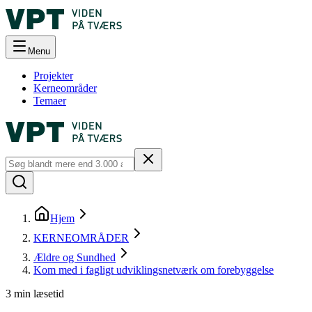
Menu
Projekter
Kerneområder
Temaer
Hjem
KERNEOMRÅDER
Ældre og Sundhed
Kom med i fagligt udviklingsnetværk om forebyggelse
3
min læsetid