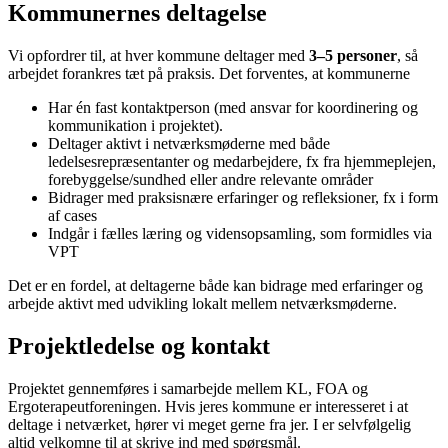
Kommunernes deltagelse
Vi opfordrer til, at hver kommune deltager med
3–5 personer
, så
arbejdet forankres tæt på praksis. Det forventes, at kommunerne
Har én fast kontaktperson (med ansvar for koordinering og
kommunikation i projektet).
Deltager aktivt i netværksmøderne med både
ledelsesrepræsentanter og medarbejdere, fx fra hjemmeplejen,
forebyggelse/sundhed eller andre relevante områder
Bidrager med praksisnære erfaringer og refleksioner, fx i form
af cases
Indgår i fælles læring og vidensopsamling, som formidles via
VPT
Det er en fordel, at deltagerne både kan bidrage med erfaringer og
arbejde aktivt med udvikling lokalt mellem netværksmøderne.
Projektledelse og kontakt
Projektet gennemføres i samarbejde mellem KL, FOA og
Ergoterapeutforeningen. Hvis jeres kommune er interesseret i at
deltage i netværket, hører vi meget gerne fra jer. I er selvfølgelig
altid velkomne til at skrive ind med spørgsmål.