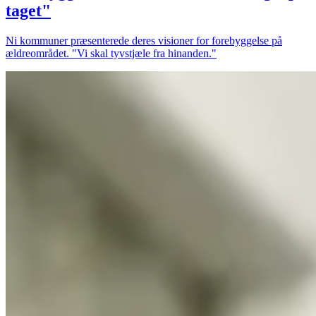
taget"
Ni kommuner præsenterede deres visioner for forebyggelse på
ældreområdet. "Vi skal tyvstjæle fra hinanden."