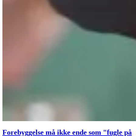
Forebyggelse må ikke ende som "fugle på