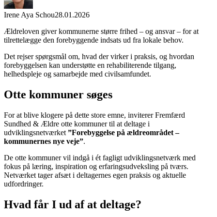
Irene Aya Schou
28.01.2026
Ældreloven giver kommunerne større frihed – og ansvar – for at
tilrettelægge den forebyggende indsats ud fra lokale behov.
Det rejser spørgsmål om, hvad der virker i praksis, og hvordan
forebyggelsen kan understøtte en rehabiliterende tilgang,
helhedspleje og samarbejde med civilsamfundet.
Otte kommuner søges
For at blive klogere på dette store emne, inviterer Fremfærd
Sundhed & Ældre otte kommuner til at deltage i
udviklingsnetværket
”Forebyggelse på ældreområdet –
kommunernes nye veje”
.
De otte kommuner vil indgå i ét fagligt udviklingsnetværk med
fokus på læring, inspiration og erfaringsudveksling på tværs.
Netværket tager afsæt i deltagernes egen praksis og aktuelle
udfordringer.
Hvad får I ud af at deltage?