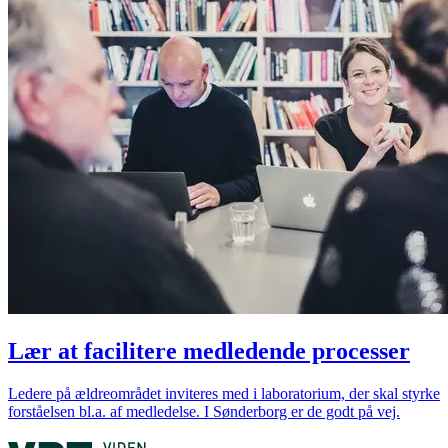
Lær at facilitere medledende processer
Ledere på ældreområdet inviteres med i laboratorium, der skal styrke
forståelsen bl.a. af medledelse. I Sønderborg er de godt på vej. ‌ ​‍‌‍‍‌‌‍‌ ‌‍‍‌‌‍ ‍​‍​‍​ ‍‍​‍​‍‌ ​ ‌‍​‌‌‍ ‍‌‍‍‌‌ ‌​‌ ‍‌​‍ ‍‌‍‍‌‌‍ ​‍​‍​‍ ​​‍​‍‌‍‍​‌ ​‍‌‍‌‌‌‍‌‍​‍​‍​ ‍‍​‍​‍‌‍‍​‌ ‌​‌ ‌​‌ ​​‌ ​ ​ ‍‍​‍ ​‍ ‌ ‌‍‌ ​​‌ ‌​​‍ ‍‌ ​ ‌‍​‌‌‍ ‍‌‍‍‌‌ ‌​‌ ‍‌​‍ ‍‌ ​ ‌ ‌​‌ ‌‌‌‍‌​‌‍‍‌‌‍ ​‍ ‌‍‍‌‌‍ ‍‌ ‌​‌‍‌‌‌‍ ‍‌ ‌​​‍ ‌‍‌‌‌‍‌​‌‍‍‌‌ ‌​​‍ ‌‍ ‌‌‍ ‌‍‌​‌‍‌‌​ ‌‌ ​​‌ ​‍‌‍‌‌‌ ​ ‌‍‌‌‌‍ ‍‌ ‌​‌‍​‌‌ ‌​‌‍‍‌‌‍ ‌‍ ‍​ ‍ ‌‍‍‌‌‍‌​​ ‌‌‍​‌‌ ​‍‌ ‌​‌‍‍‌‌‍​ ‌‍ ​‌‍‌‌​‍ ‌​ ​​‌‍​ ​ ​​​ ‍‌​ ​ ​ ​‌​ ‌‍​ ‌‍​‍ ‌​ ‍​‌‍​‍​ ​​‌‍‌‍​‍ ‌​ ‌​‌‍​‌‌‍​‌‌‍‌‌​‍ ‌​ ‍‌‌‍‌‌​ ​‌​ ‌‌​‍ ‌​ ‌‍‌‍​‍​ ‍‌​ ​‍​ ‍​‌‍‌‌​ ‌ ​ ‌‌‌‍​‍‌‍‌‌​ ‌​​ ​‌​ ‍ ‌ ‌​‌ ‍‌‌ ​​‌‍‌‌​ ‌‌‍​‌‌ ​‍‌ ‌​‌‍‍‌‌‍​ ‌‍ ​‌‍‌‌​ ‍ ‌ ​​‌‍​‌‌ ‌​‌‍‍​​ ‌‌ ​ ‌ ‌‌‌‍ ‌‌‍ ‌‌‍​‌‌ ​‍‌ ‍‌​ ‌‍​‍‌‍​‌‌ ​ ‌‍‌‌‌‌‌‌‌ ​‍‌‍ ​​ ‌‌‍‍​‌ ‌​‌ ‌​‌ ​​‌ ​ ​‍‌‌​ ​ ‌​​‌​‍‌‌​ ​‍‌​‌‍​‍‌‌​ ​‍‌​‌‍‌ ‌‍‌ ​​‌ ‌​​‍ ‍‌ ​ ‌‍​‌‌‍ ‍‌‍‍‌‌ ‌​‌ ‍‌​‍ ‍‌ ​ ‌ ‌​‌ ‌‌‌‍‌​‌‍‍‌‌‍ ​‍‌‍‌‍‍‌‌‍‌​​ ‌‌‍​‌‌ ​‍‌ ‌​‌‍‍‌‌‍​ ‌‍ ​‌‍‌‌​‍ ‌​ ​​‌‍​ ​ ​​​ ‍‌​ ​ ​ ​‌​ ‌‍​ ‌‍​‍ ‌​ ‍​‌‍​‍​ ​​‌‍‌‍​‍ ‌​ ‌​‌‍​‌‌‍​‌‌‍‌‌​‍ ‌​ ‍‌‌‍‌‌​ ​‌​ ‌‌​‍ ‌​ ‌‍‌‍​‍​ ‍‌​ ​‍​ ‍​‌‍‌‌​ ‌ ​ ‌‌‌‍​‍‌‍‌‌​ ‌​​ ​‌​‍‌‍‌ ‌​‌ ‍‌‌ ​​‌‍‌‌​ ‌‌‍​‌‌ ​‍‌ ‌​‌‍‍‌‌‍​ ‌‍ ​‌‍‌‌​‍‌‍‌ ​​‌‍​‌‌ ‌​‌‍‍​​ ‌‌ ​ ‌ ‌‌‌‍ ‌‌‍ ‌‌‍​‌‌ ​‍‌ ‍‌​‍‌‍‌ ​​‌‍‌‌‌ ​‍‌ ​ ‌ ​​‌‍‌‌‌‍​ ‌ ‌​‌‍‍‌‌ ‌‍‌‍‌‌​ ‌‌ ​​‌ ‌‌‌‍​‍‌‍ ​‌‍‍‌‌ ​ ‌‍‍​‌‍‌‌‌‍‌​​‍​‍‌ ‌