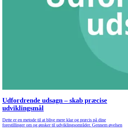
Udfordrende udsagn – skab præcise
udviklingsmål
Dette er en metode til at blive mere klar og præcis på dine
forestillinger om og ønsker til udviklingsområder. Gennem øvelsen