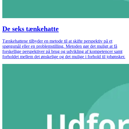
De seks tænkehatte
Tænkehattene tilbyder en metode til at skifte perspektiv på et
spørgsmål eller en problemstilling. Metoden gør det muligt at få
forskellige perspektiver på brug og udvikling af kompetencer samt
forholdet mellem det ønskelige og det mulige i forhold til jobønsker.