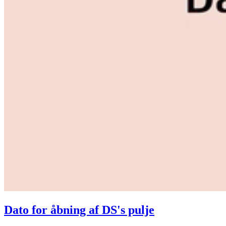
Dato for åbning af DS's pulje