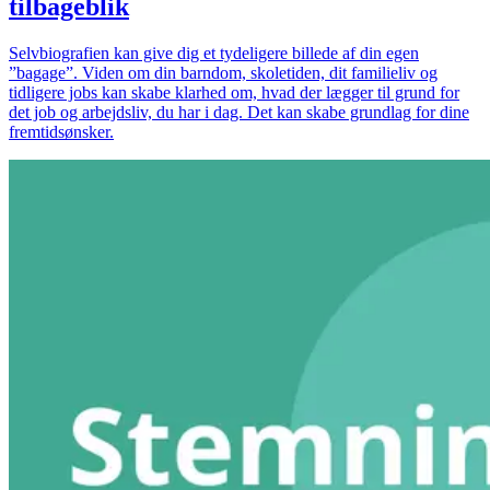
tilbageblik
Selvbiografien kan give dig et tydeligere billede af din egen
”bagage”. Viden om din barndom, skoletiden, dit familieliv og
tidligere jobs kan skabe klarhed om, hvad der lægger til grund for
det job og arbejdsliv, du har i dag. Det kan skabe grundlag for dine
fremtidsønsker.