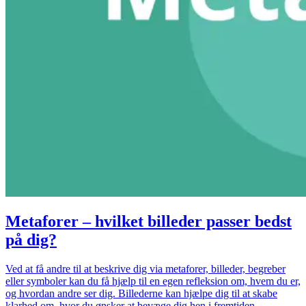
Metaforer – hvilket billeder passer bedst
på dig?
Ved at få andre til at beskrive dig via metaforer, billeder, begreber
eller symboler kan du få hjælp til en egen refleksion om, hvem du er,
og hvordan andre ser dig. Billederne kan hjælpe dig til at skabe
klarhed om, hvor du ønsker at bevæge dig hen i fremtiden.