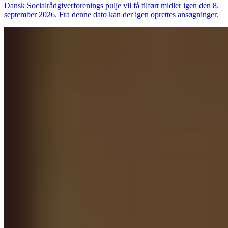
Dansk Socialrådgiverforenings pulje vil få tilført midler igen den 8.
september 2026. Fra denne dato kan der igen oprettes ansøgninger.