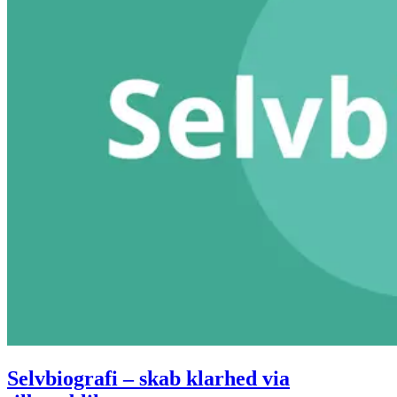
Selvbiografi – skab klarhed via