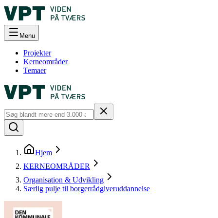
Menu
Projekter
Kerneområder
Temaer
Hjem
KERNEOMRÅDER
Organisation & Udvikling
Særlig pulje til borgerrådgiver­uddannelse