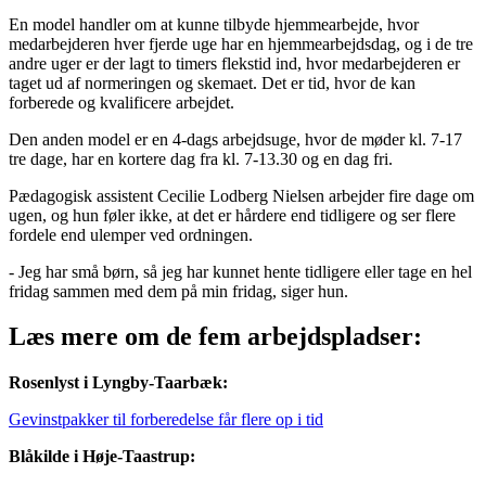
En model handler om at kunne tilbyde hjemmearbejde, hvor
medarbejderen hver fjerde uge har en hjemmearbejdsdag, og i de tre
andre uger er der lagt to timers flekstid ind, hvor medarbejderen er
taget ud af normeringen og skemaet. Det er tid, hvor de kan
forberede og kvalificere arbejdet.
Den anden model er en 4-dags arbejdsuge, hvor de møder kl. 7-17
tre dage, har en kortere dag fra kl. 7-13.30 og en dag fri.
Pædagogisk assistent Cecilie Lodberg Nielsen arbejder fire dage om
ugen, og hun føler ikke, at det er hårdere end tidligere og ser flere
fordele end ulemper ved ordningen.
- Jeg har små børn, så jeg har kunnet hente tidligere eller tage en hel
fridag sammen med dem på min fridag, siger hun.
Læs mere om de fem arbejdspladser:
Rosenlyst i Lyngby-Taarbæk:
Gevinstpakker til forberedelse får flere op i tid
Blåkilde i Høje-Taastrup: