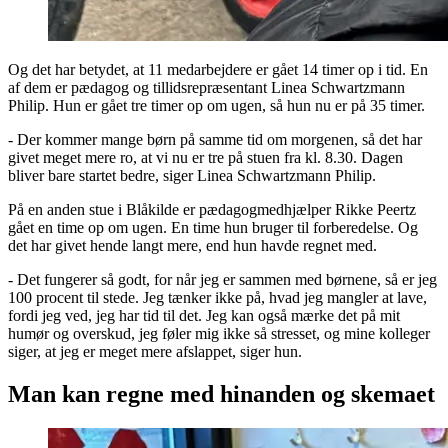
Og det har betydet, at 11 medarbejdere er gået 14 timer op i tid. En
af dem er pædagog og tillidsrepræsentant Linea Schwartzmann
Philip. Hun er gået tre timer op om ugen, så hun nu er på 35 timer.
- Der kommer mange børn på samme tid om morgenen, så det har
givet meget mere ro, at vi nu er tre på stuen fra kl. 8.30. Dagen
bliver bare startet bedre, siger Linea Schwartzmann Philip.
På en anden stue i Blåkilde er pædagogmedhjælper Rikke Peertz
gået en time op om ugen. En time hun bruger til forberedelse. Og
det har givet hende langt mere, end hun havde regnet med.
- Det fungerer så godt, for når jeg er sammen med børnene, så er jeg
100 procent til stede. Jeg tænker ikke på, hvad jeg mangler at lave,
fordi jeg ved, jeg har tid til det. Jeg kan også mærke det på mit
humør og overskud, jeg føler mig ikke så stresset, og mine kolleger
siger, at jeg er meget mere afslappet, siger hun.
Man kan regne med hinanden og skemaet