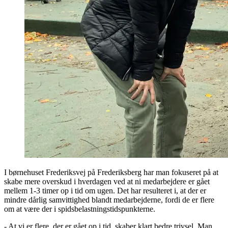
I børnehuset Frederiksvej på Frederiksberg har man fokuseret på at
skabe mere overskud i hverdagen ved at ni medarbejdere er gået
mellem 1-3 timer op i tid om ugen. Det har resulteret i, at der er
mindre dårlig samvittighed blandt medarbejderne, fordi de er flere
om at være der i spidsbelastningstidspunkterne.
- At vi er flere, der er gået op i tid, skaber klart bedre trivsel. Man