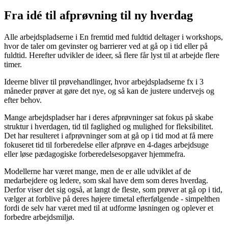
Fra idé til afprøvning til ny hverdag
Alle arbejdspladserne i En fremtid med fuldtid deltager i workshops,
hvor de taler om gevinster og barrierer ved at gå op i tid eller på
fuldtid. Herefter udvikler de ideer, så flere får lyst til at arbejde flere
timer.
Ideerne bliver til prøvehandlinger, hvor arbejdspladserne fx i 3
måneder prøver at gøre det nye, og så kan de justere undervejs og
efter behov.
Mange arbejdspladser har i deres afprøvninger sat fokus på skabe
struktur i hverdagen, tid til faglighed og mulighed for fleksibilitet.
Det har resulteret i afprøvninger som at gå op i tid mod at få mere
fokuseret tid til forberedelse eller afprøve en 4-dages arbejdsuge
eller løse pædagogiske forberedelsesopgaver hjemmefra.
Modellerne har været mange, men de er alle udviklet af de
medarbejdere og ledere, som skal have dem som deres hverdag.
Derfor viser det sig også, at langt de fleste, som prøver at gå op i tid,
vælger at forblive på deres højere timetal efterfølgende - simpelthen
fordi de selv har været med til at udforme løsningen og oplever et
forbedre arbejdsmiljø.