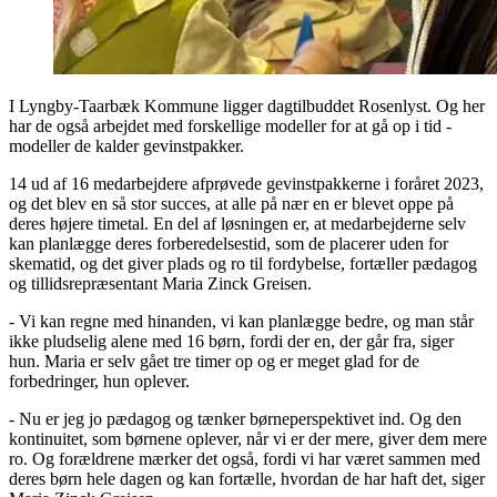
I Lyngby-Taarbæk Kommune ligger dagtilbuddet Rosenlyst. Og her
har de også arbejdet med forskellige modeller for at gå op i tid -
modeller de kalder gevinstpakker.
14 ud af 16 medarbejdere afprøvede gevinstpakkerne i foråret 2023,
og det blev en så stor succes, at alle på nær en er blevet oppe på
deres højere timetal. En del af løsningen er, at medarbejderne selv
kan planlægge deres forberedelsestid, som de placerer uden for
skematid, og det giver plads og ro til fordybelse, fortæller pædagog
og tillidsrepræsentant Maria Zinck Greisen.
- Vi kan regne med hinanden, vi kan planlægge bedre, og man står
ikke pludselig alene med 16 børn, fordi der en, der går fra, siger
hun. Maria er selv gået tre timer op og er meget glad for de
forbedringer, hun oplever.
- Nu er jeg jo pædagog og tænker børneperspektivet ind. Og den
kontinuitet, som børnene oplever, når vi er der mere, giver dem mere
ro. Og forældrene mærker det også, fordi vi har været sammen med
deres børn hele dagen og kan fortælle, hvordan de har haft det, siger