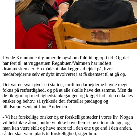
I Vejle Kommune drømmer de også om fuldtid og op i tid. Og det
har ført til, at vuggestuen Regnbuen/Valmuen har indført
drømmeskemaer. En måde at planlægge arbejdet på, hvor
medarbejderne selv er dybt involveret i at få skemaet til at gå op.
Det var en svær øvelse i starten, fordi medarbejderne havde meget
fokus på retfærdighed, og på at alle skulle have det samme. Men da
de fik gjort op med lighedstankegangen og kigget ind i den enkeltes
ønsker og behov, så rykkede det, fortæller pædagog og
tillidsrepræsentant Line Andersen.
- Vi har forskellige ønsker og er forskellige steder i vores liv. Nogen
vil helst ikke åbne, andre vil ikke have flere sene eftermiddage, og
man kan være skilt og have mere tid i den ene uge end i den anden,
så der skal være plads til forskellighed, siger hun.