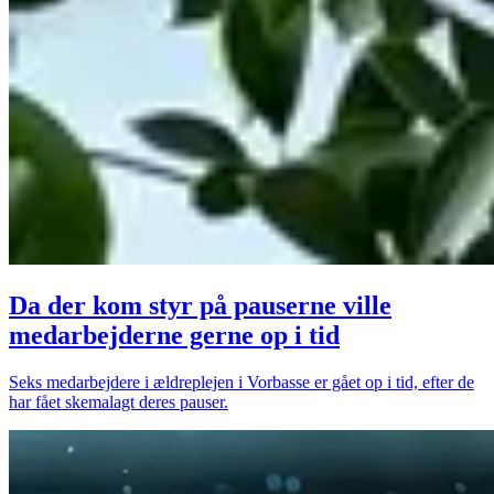
Da der kom styr på pauserne ville
medarbejderne gerne op i tid
Seks medarbejdere i ældreplejen i Vorbasse er gået op i tid, efter de
har fået skemalagt deres pauser.