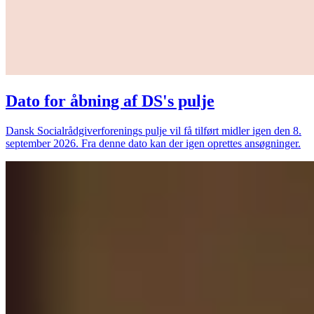
Dato for åbning af DS's pulje
Dansk Socialrådgiverforenings pulje vil få tilført midler igen den 8.
september 2026. Fra denne dato kan der igen oprettes ansøgninger.