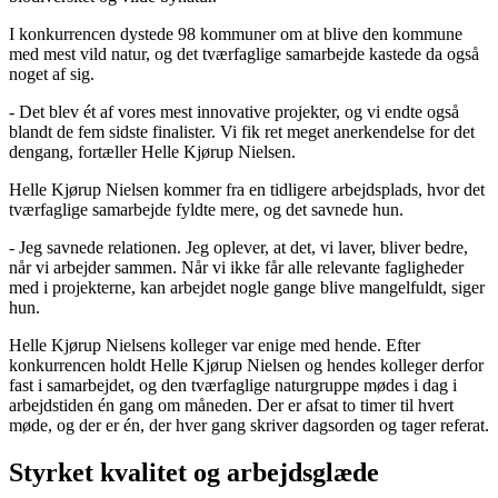
I konkurrencen dystede 98 kommuner om at blive den kommune
med mest vild natur, og det tværfaglige samarbejde kastede da også
noget af sig.
- Det blev ét af vores mest innovative projekter, og vi endte også
blandt de fem sidste finalister. Vi fik ret meget anerkendelse for det
dengang, fortæller Helle Kjørup Nielsen.
Helle Kjørup Nielsen kommer fra en tidligere arbejdsplads, hvor det
tværfaglige samarbejde fyldte mere, og det savnede hun.
- Jeg savnede relationen. Jeg oplever, at det, vi laver, bliver bedre,
når vi arbejder sammen. Når vi ikke får alle relevante fagligheder
med i projekterne, kan arbejdet nogle gange blive mangelfuldt, siger
hun.
Helle Kjørup Nielsens kolleger var enige med hende. Efter
konkurrencen holdt Helle Kjørup Nielsen og hendes kolleger derfor
fast i samarbejdet, og den tværfaglige naturgruppe mødes i dag i
arbejdstiden én gang om måneden. Der er afsat to timer til hvert
møde, og der er én, der hver gang skriver dagsorden og tager referat.
Styrket kvalitet og arbejdsglæde