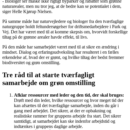
- Biologer ser måske ikke rigtigt byparker og rabatter som grønne
naturarealer, men nu tror jeg, at de bedre kan se potentialet i dem,
siger Helle Kjørup Nielsen.
På samme måde har naturvejledere og biologer fra den tværfaglige
naturgruppe holdt feltundersøgelser for driftsmedarbejdere i Park og
Vej. Det har været med til at komme skepsis om, hvorvidt forskellige
tiltag på de grønne arealer havde effekt, til livs.
På den måde har samarbejdet været med til at sikre en ændring i
mindset. Dialog og erfaringsudveksling har resulteret i en fælles
erkendelse af, hvad der er grønt, og hvilke tiltag der bedst fremmer
biodiversitet og grøn omstilling.
Tre råd til at starte tværfagligt
samarbejde om grøn omstilling
Afklar ressourcer med leder og den tid, der skal bruges:
Drøft med din leder, hvilke ressourcer og hvor meget tid der
kan afsættes til det tværfaglige samarbejde, inden du går i
gang med arbejdet. Det sikrer, at der er opbakning og
realistiske rammer for gruppens arbejde fra start. Det sikrer
samtidigt, at samarbejdet kan ske indenfor arbejdstid og
indtænkes i gruppens daglige arbejde.