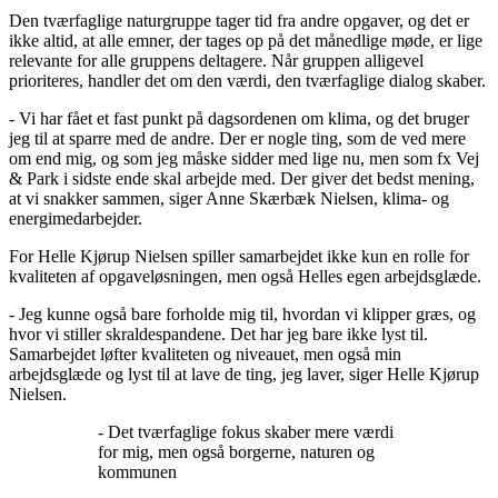
Den tværfaglige naturgruppe tager tid fra andre opgaver, og det er
ikke altid, at alle emner, der tages op på det månedlige møde, er lige
relevante for alle gruppens deltagere. Når gruppen alligevel
prioriteres, handler det om den værdi, den tværfaglige dialog skaber.
- Vi har fået et fast punkt på dagsordenen om klima, og det bruger
jeg til at sparre med de andre. Der er nogle ting, som de ved mere
om end mig, og som jeg måske sidder med lige nu, men som fx Vej
& Park i sidste ende skal arbejde med. Der giver det bedst mening,
at vi snakker sammen, siger Anne Skærbæk Nielsen, klima- og
energimedarbejder.
For Helle Kjørup Nielsen spiller samarbejdet ikke kun en rolle for
kvaliteten af opgaveløsningen, men også Helles egen arbejdsglæde.
- Jeg kunne også bare forholde mig til, hvordan vi klipper græs, og
hvor vi stiller skraldespandene. Det har jeg bare ikke lyst til.
Samarbejdet løfter kvaliteten og niveauet, men også min
arbejdsglæde og lyst til at lave de ting, jeg laver, siger Helle Kjørup
Nielsen.
- Det tværfaglige fokus skaber mere værdi
for mig, men også borgerne, naturen og
kommunen