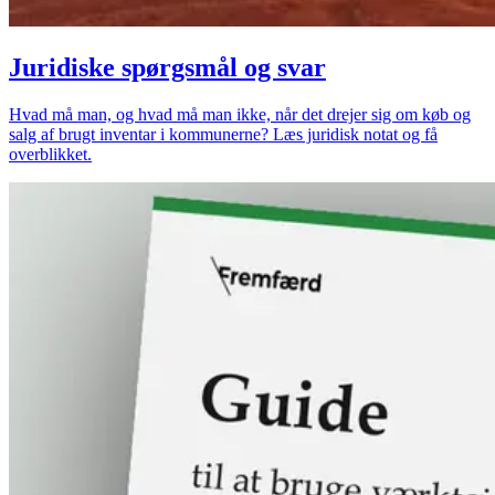
Juridiske spørgsmål og svar
Hvad må man, og hvad må man ikke, når det drejer sig om køb og
salg af brugt inventar i kommunerne? Læs juridisk notat og få
overblikket.