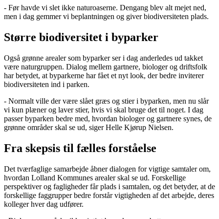
- Før havde vi slet ikke naturoaserne. Dengang blev alt mejet ned,
men i dag gemmer vi beplantningen og giver biodiversiteten plads.
Større biodiversitet i byparker
Også grønne arealer som byparker ser i dag anderledes ud takket
være naturgruppen. Dialog mellem gartnere, biologer og driftsfolk
har betydet, at byparkerne har fået et nyt look, der bedre inviterer
biodiversiteten ind i parken.
- Normalt ville der være slået græs og stier i byparken, men nu slår
vi kun plæner og laver stier, hvis vi skal bruge det til noget. I dag
passer byparken bedre med, hvordan biologer og gartnere synes, de
grønne områder skal se ud, siger Helle Kjørup Nielsen.
Fra skepsis til fælles forståelse
Det tværfaglige samarbejde åbner dialogen for vigtige samtaler om,
hvordan Lolland Kommunes arealer skal se ud. Forskellige
perspektiver og fagligheder får plads i samtalen, og det betyder, at de
forskellige faggrupper bedre forstår vigtigheden af det arbejde, deres
kolleger hver dag udfører.