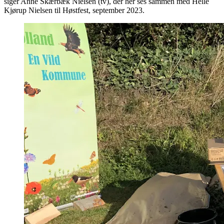
siger Anne Skærbæk Nielsen (tv), der her ses sammen med Helle
Kjørup Nielsen til Høstfest, september 2023.