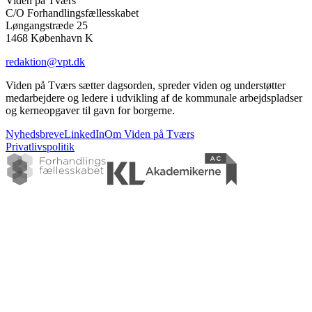
Viden på Tværs
C/O Forhandlingsfællesskabet
Løngangstræde 25
1468 København K
redaktion@vpt.dk
Viden på Tværs sætter dagsorden, spreder viden og understøtter
medarbejdere og ledere i udvikling af de kommunale arbejdspladser
og kerneopgaver til gavn for borgerne.
Nyhedsbreve
LinkedIn
Om Viden på Tværs
Privatlivspolitik