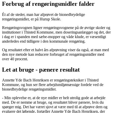
Forbrug af rengøringsmidler falder
Ét af de steder, man har afprøvet de bionedbrydelige
rengøringsmidler, er på Hurup Skole.
Rengøringsvognen ligner rengøringsvognene på de øvrige skoler og
institutioner i Thisted Kommune, men doseringsanlægget og det, der
i dag er i spanden med sæbe-mopper og våde klude, er væsentligt
anderledes end tidligere i den kommunale rengøring.
Og resultatet efter et halvt års afprøvning viser da også, at man med
den nye metode kan reducere forbruget af rengøringsmidler med
over 40 procent.
Let at bruge - pænere resultat
Annette Yde Bach Henriksen er rengøringstekniker i Thisted
Kommune, og hun ser flere arbejdsmiljømæssige fordele ved de
bionedbrydelige rengøringsmidler.
- Min oplevelse er, at de nye midler er helt utrolig gode at arbejde
med. De er nemme at bruge, og resultatet bliver pænere, hvis du
spørger mig. Det har været sjovt at være med til at afprøve dem og
evaluere det løbende, fortæller Annette Yde Bach Henriksen, der