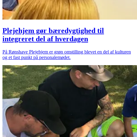
Plejehjem gør bæredygtighed til
integreret del af hverdagen
På Rønshave Plejehjem er grøn omstilling blevet en del af kulturen
og et fast punkt på personalemødet.