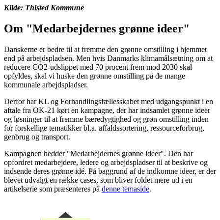
Kilde: Thisted Kommune
Om "Medarbejdernes grønne ideer"
Danskerne er bedre til at fremme den grønne omstilling i hjemmet
end på arbejdspladsen. Men hvis Danmarks klimamålsætning om at
reducere CO2-udslippet med 70 procent frem mod 2030 skal
opfyldes, skal vi huske den grønne omstilling på de mange
kommunale arbejdspladser.
Derfor har KL og Forhandlingsfællesskabet med udgangspunkt i en
aftale fra OK-21 kørt en kampagne, der har indsamlet grønne ideer
og løsninger til at fremme bæredygtighed og grøn omstilling inden
for forskellige tematikker bl.a. affaldssortering, ressourceforbrug,
genbrug og transport.
Kampagnen hedder "Medarbejdernes grønne ideer". Den har
opfordret medarbejdere, ledere og arbejdspladser til at beskrive og
indsende deres grønne idé. På baggrund af de indkomne ideer, er der
blevet udvalgt en række cases, som bliver foldet mere ud i en
artikelserie som præsenteres på
denne temaside
.