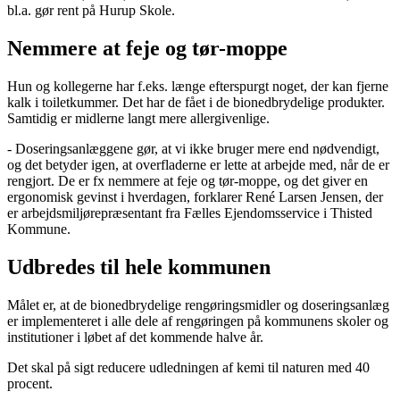
bl.a. gør rent på Hurup Skole.
Nemmere at feje og tør-moppe
Hun og kollegerne har f.eks. længe efterspurgt noget, der kan fjerne
kalk i toiletkummer. Det har de fået i de bionedbrydelige produkter.
Samtidig er midlerne langt mere allergivenlige.
- Doseringsanlæggene gør, at vi ikke bruger mere end nødvendigt,
og det betyder igen, at overfladerne er lette at arbejde med, når de er
rengjort. De er fx nemmere at feje og tør-moppe, og det giver en
ergonomisk gevinst i hverdagen, forklarer René Larsen Jensen, der
er arbejdsmiljørepræsentant fra Fælles Ejendomsservice i Thisted
Kommune.
Udbredes til hele kommunen
Målet er, at de bionedbrydelige rengøringsmidler og doseringsanlæg
er implementeret i alle dele af rengøringen på kommunens skoler og
institutioner i løbet af det kommende halve år.
Det skal på sigt reducere udledningen af kemi til naturen med 40
procent.