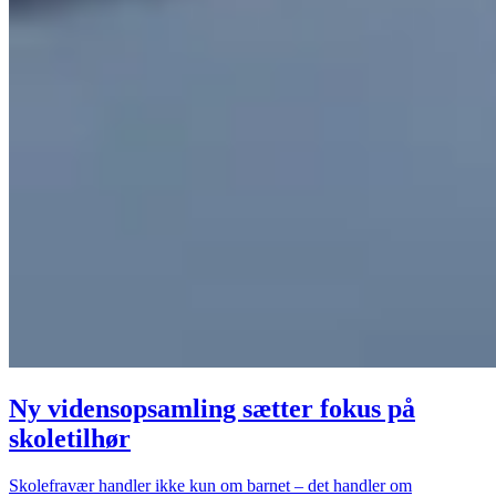
Ny vidensopsamling sætter fokus på
skoletilhør
Skolefravær handler ikke kun om barnet – det handler om