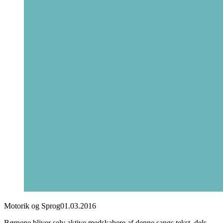
Motorik og Sprog
01.03.2016
Børnene bliver selv aktive medskabere af denne sangs tekst, dels