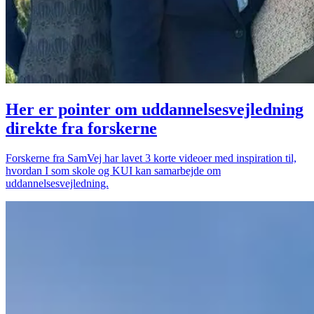
Her er pointer om uddannelsesvejledning
direkte fra forskerne
Forskerne fra SamVej har lavet 3 korte videoer med inspiration til,
hvordan I som skole og KUI kan samarbejde om
uddannelsesvejledning.