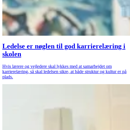
Ledelse er nøglen til god karrierelæring i
skolen
Hvis lærere og vejledere skal lykkes med at samarbejdet om
karrierelæring, så skal ledelsen sikre, at både struktur og kultur er på
plads.