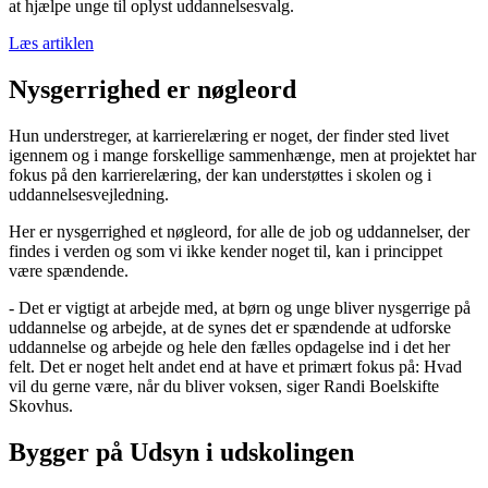
at hjælpe unge til oplyst uddannelsesvalg.
Læs artiklen
Nysgerrighed er nøgleord
Hun understreger, at karrierelæring er noget, der finder sted livet
igennem og i mange forskellige sammenhænge, men at projektet har
fokus på den karrierelæring, der kan understøttes i skolen og i
uddannelsesvejledning.
Her er nysgerrighed et nøgleord, for alle de job og uddannelser, der
findes i verden og som vi ikke kender noget til, kan i princippet
være spændende.
- Det er vigtigt at arbejde med, at børn og unge bliver nysgerrige på
uddannelse og arbejde, at de synes det er spændende at udforske
uddannelse og arbejde og hele den fælles opdagelse ind i det her
felt. Det er noget helt andet end at have et primært fokus på: Hvad
vil du gerne være, når du bliver voksen, siger Randi Boelskifte
Skovhus.
Bygger på Udsyn i udskolingen