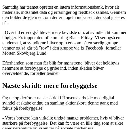
Samtidig har teamet oprettet en intern informationsbank, hvor alt
materiale, indsamlet data og erfaringer og feedback samles. Gennem
den holder de øje med, om der er noget i indsatsen, der skal justeres
på.
- Over tid er vi også blevet mere bevidste om, at svindlen tit kommer
i bølger. Fx topper den ofte omkring Black Friday. Vi ser også en
tendens til, at svindlerne bliver opmærksom på en særlig gruppe
venner og så går på ”rov” i den gruppe via fx Facebook, fortæller
Morten Skovbjerg Lund.
Efterhånden som man får blik for mønstrene, bliver det heldigvis
nemmere at forebygge og gribe ind, inden skaden bliver
overvældende, fortæller teamet.
Næste skridt: mere forebyggelse
Og netop derfor er næste skridt i Horsens’ arbejde med digital
svindel at skabe endnu en samling aktionskort, denne gang med
fokus på forebyggelse.
- Vores borgere kan virkelig undgå mange problemer, hvis vi bliver
stærkere på forebyggelse. Det kan fx være en lille ting som at sikre
deres personlige oplysninger på sociale medier via