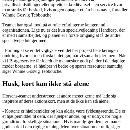
privatlivsindstillinger eller oprette et kreditvarsel – en service hvor
man straks får besked, hvis nogen optager et lån i ens navn, fortæller
Winnie Gosvig Tebbouche.
Teamet har også mod på at rulle erfaringerne længere ud i
organisationen. Lige nu er det kun specialvejledning Handicap, der
er med i samarbejdet, og planen er i første omgang at få de andre
specialvejledninger med.
- For mig at se er det vigtigste ved det her projekt hele læringen
omkring, hvor stor en forskel, det gør, når vi samarbejder mere. Når
vi i Borgerservice får klædt de mennesker godt på, der i det daglige
møder borgerne, så hjælper vi bedre og sparer ressourcer samtidig,
siger Winnie Gosvig Tebbouche.
Husk, kort kan ikke stå alene
Horsens-teamet understreger, at andre meget gerne må lade sig
inspirere af deres aktionskort, men at de ikke kan stå alene.
- Kortene er hjælpemidler og kan aldrig være fyldestgørende. De er
et hjælpemiddel til dem, der hjælper andre, og er udtryk for nogle
grundtrin i forskellige situationer. Hvis man følger dem, er man et
godt skridt i den rigtige retning. Men hver situation er unik, siger