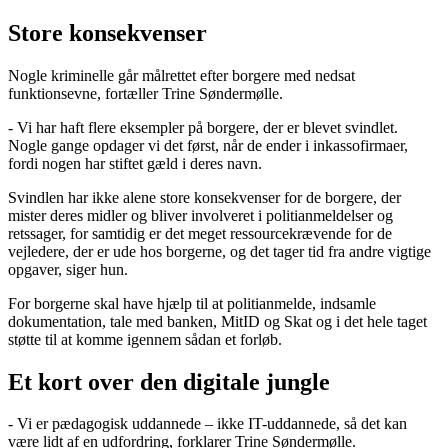
Store konsekvenser
Nogle kriminelle går målrettet efter borgere med nedsat
funktionsevne, fortæller Trine Søndermølle.
- Vi har haft flere eksempler på borgere, der er blevet svindlet.
Nogle gange opdager vi det først, når de ender i inkassofirmaer,
fordi nogen har stiftet gæld i deres navn.
Svindlen har ikke alene store konsekvenser for de borgere, der
mister deres midler og bliver involveret i politianmeldelser og
retssager, for samtidig er det meget ressourcekrævende for de
vejledere, der er ude hos borgerne, og det tager tid fra andre vigtige
opgaver, siger hun.
For borgerne skal have hjælp til at politianmelde, indsamle
dokumentation, tale med banken, MitID og Skat og i det hele taget
støtte til at komme igennem sådan et forløb.
Et kort over den digitale jungle
- Vi er pædagogisk uddannede – ikke IT-uddannede, så det kan
være lidt af en udfordring, forklarer Trine Søndermølle.