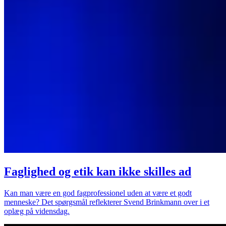
Faglighed og etik kan ikke skilles ad
Kan man være en god fagprofessionel uden at være et godt
menneske? Det spørgsmål reflekterer Svend Brinkmann over i et
oplæg på vidensdag.