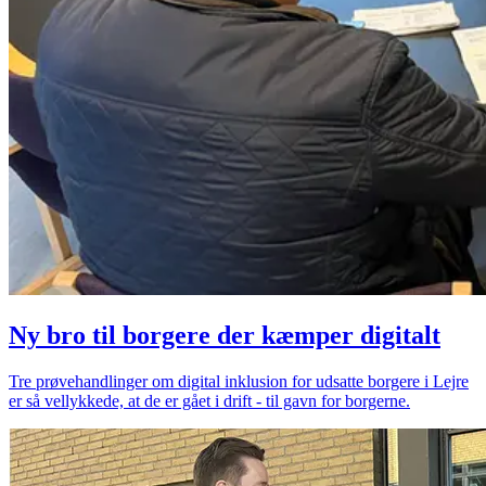
Ny bro til borgere der kæmper digitalt
Tre prøvehandlinger om digital inklusion for udsatte borgere i Lejre
er så vellykkede, at de er gået i drift - til gavn for borgerne.