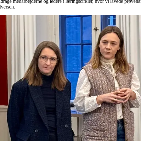
t inddrage medarbejderne og ledere i læringscirkler, hvor vi lavede prø
Iversen.