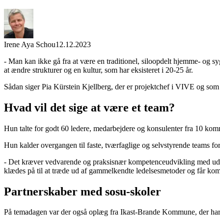
Irene Aya Schou
12.12.2023
- Man kan ikke gå fra at være en traditionel, siloopdelt hjemme- og syg
at ændre strukturer og en kultur, som har eksisteret i 20-25 år.
Sådan siger Pia Kürstein Kjellberg, der er projektchef i VIVE og som 
Hvad vil det sige at være et team?
Hun talte for godt 60 ledere, medarbejdere og konsulenter fra 10 k
Hun kalder overgangen til faste, tværfaglige og selvstyrende teams fo
- Det kræver vedvarende og praksisnær kompetenceudvikling med udgang
klædes på til at træde ud af gammelkendte ledelsesmetoder og får komp
Partnerskaber med sosu-skoler
På temadagen var der også oplæg fra Ikast-Brande Kommune, der har 