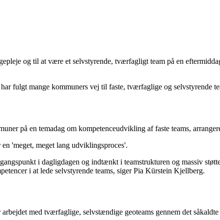
epleje og til at være et selvstyrende, tværfagligt team på en eftermiddag
har fulgt mange kommuners vej til faste, tværfaglige og selvstyrende te
ommuner på en temadag om kompetenceudvikling af faste teams, arrange
r en 'meget, meget lang udviklingsproces'.
spunkt i dagligdagen og indtænkt i teamstrukturen og massiv støtte i:
etencer i at lede selvstyrende teams, siger Pia Kürstein Kjellberg.
arbejdet med tværfaglige, selvstændige geoteams gennem det såkaldte E