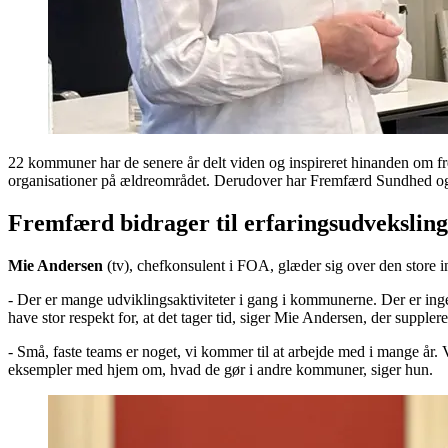
22 kommuner har de senere år delt viden og inspireret hinanden om f
organisationer på ældreområdet. Derudover har Fremfærd Sundhed og
Fremfærd bidrager til erfaringsudveksling
Mie Andersen
(tv), chefkonsulent i FOA, glæder sig over den store int
- Der er mange udviklingsaktiviteter i gang i kommunerne. Der er ingen
have stor respekt for, at det tager tid, siger Mie Andersen, der suppler
- Små, faste teams er noget, vi kommer til at arbejde med i mange år. V
eksempler med hjem om, hvad de gør i andre kommuner, siger hun.