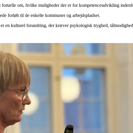
ortælle om, hvilke muligheder der er for kompetenceudvikling indenfor
yede forløb til de enkelte kommuner og arbejdspladser.
 en kulturel forandring, der kræver psykologisk tryghed, tålmodighed