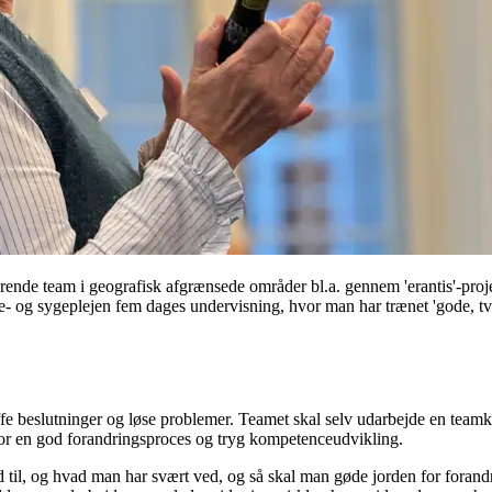
tyrende team i geografisk afgrænsede områder bl.a. gennem 'erantis'-pro
me- og sygeplejen fem dages undervisning, hvor man har trænet 'gode, 
æffe beslutninger og løse problemer. Teamet skal selv udarbejde en team
 for en god forandringsproces og tryg kompetenceudvikling.
d til, og hvad man har svært ved, og så skal man gøde jorden for forand