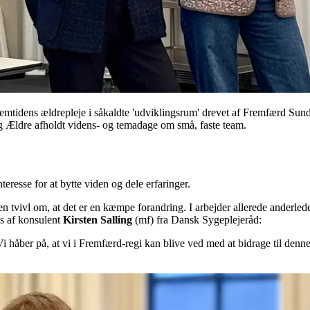
remtidens ældrepleje i såkaldte 'udviklingsrum' drevet af Fremfærd Sun
 Ældre afholdt videns- og temadage om små, faste team.
eresse for at bytte viden og dele erfaringer.
 tvivl om, at det er en kæmpe forandring. I arbejder allerede anderlede
es af konsulent
Kirsten Salling
(mf) fra Dansk Sygeplejeråd:
i håber på, at vi i Fremfærd-regi kan blive ved med at bidrage til denne