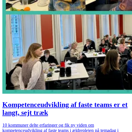
Kompetenceudvikling af faste teams er et
langt, sejt træk
10 kommuner delte erfaringer og fik ny viden om
kompetenceudvikling af faste teams i ældreplejen på temadag i