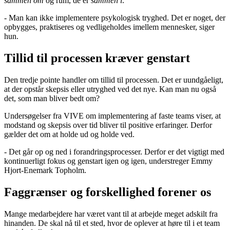
sammen om
og rum, de er
sammen i
.
- Man kan ikke implementere psykologisk tryghed. Det er noget, der
opbygges, praktiseres og vedligeholdes imellem mennesker, siger
hun.
Tillid til processen kræver genstart
Den tredje pointe handler om tillid til processen. Det er uundgåeligt,
at der opstår skepsis eller utryghed ved det nye. Kan man nu også
det, som man bliver bedt om?
Undersøgelser fra VIVE om implementering af faste teams viser, at
modstand og skepsis over tid bliver til positive erfaringer. Derfor
gælder det om at holde ud og holde ved.
- Det går op og ned i forandringsprocesser. Derfor er det vigtigt med
kontinuerligt fokus og genstart igen og igen, understreger Emmy
Hjort-Enemark Topholm.
Faggrænser og forskellighed forener os
Mange medarbejdere har været vant til at arbejde meget adskilt fra
hinanden. De skal nå til et sted, hvor de oplever at høre til i et team