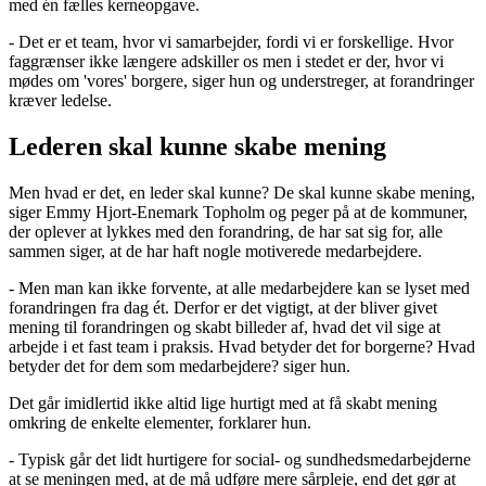
med én fælles kerneopgave.
- Det er et team, hvor vi samarbejder, fordi vi er forskellige. Hvor
faggrænser ikke længere adskiller os men i stedet er der, hvor vi
mødes om 'vores' borgere, siger hun og understreger, at forandringer
kræver ledelse.
Lederen skal kunne skabe mening
Men hvad er det, en leder skal kunne? De skal kunne skabe mening,
siger Emmy Hjort-Enemark Topholm og peger på at de kommuner,
der oplever at lykkes med den forandring, de har sat sig for, alle
sammen siger, at de har haft nogle motiverede medarbejdere.
- Men man kan ikke forvente, at alle medarbejdere kan se lyset med
forandringen fra dag ét. Derfor er det vigtigt, at der bliver givet
mening til forandringen og skabt billeder af, hvad det vil sige at
arbejde i et fast team i praksis. Hvad betyder det for borgerne? Hvad
betyder det for dem som medarbejdere? siger hun.
Det går imidlertid ikke altid lige hurtigt med at få skabt mening
omkring de enkelte elementer, forklarer hun.
- Typisk går det lidt hurtigere for social- og sundhedsmedarbejderne
at se meningen med, at de må udføre mere sårpleje, end det gør at