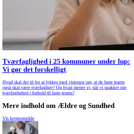
Tværfaglighed i 25 kommuner under lup:
Vi gør det forskelligt
Hvad skal der til for at lykkes med visionen om, at de faste teams
også skal være tværfaglige? Og hvad mener vi, når vi snakker om
tværfaglighed i forhold til faste teams?
Mere indhold om Ældre og Sundhed
Vis kerneområde