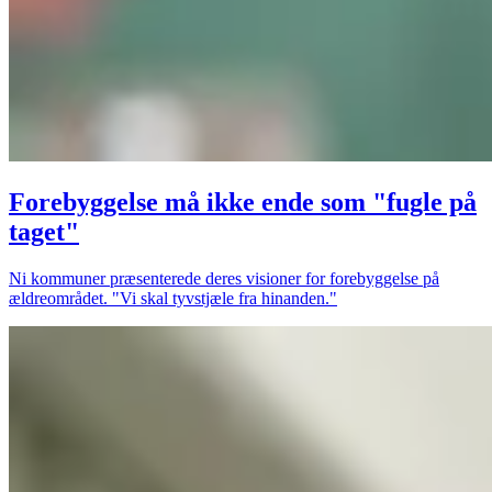
Forebyggelse må ikke ende som "fugle på
taget"
Ni kommuner præsenterede deres visioner for forebyggelse på
ældreområdet. "Vi skal tyvstjæle fra hinanden."