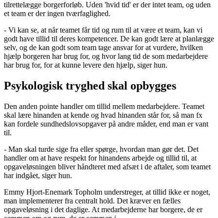
tilrettelægge borgerforløb. Uden 'hvid tid' er der intet team, og uden
et team er der ingen tværfaglighed.
- Vi kan se, at når teamet får tid og rum til at være et team, kan vi
godt have tillid til deres kompetencer. De kan godt lære at planlægge
selv, og de kan godt som team tage ansvar for at vurdere, hvilken
hjælp borgeren har brug for, og hvor lang tid de som medarbejdere
har brug for, for at kunne levere den hjælp, siger hun.
Psykologisk tryghed skal opbygges
Den anden pointe handler om tillid mellem medarbejdere. Teamet
skal lære hinanden at kende og hvad hinanden står for, så man fx
kan fordele sundhedslovsopgaver på andre måder, end man er vant
til.
- Man skal turde sige fra eller spørge, hvordan man gør det. Det
handler om at have respekt for hinandens arbejde og tillid til, at
opgaveløsningen bliver håndteret med afsæt i de aftaler, som teamet
har indgået, siger hun.
Emmy Hjort-Enemark Topholm understreger, at tillid ikke er noget,
man implementerer fra centralt hold. Det kræver en fælles
opgaveløsning i det daglige. At medarbejderne har borgere, de er