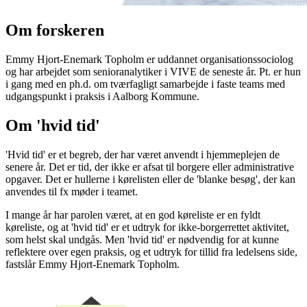
Om forskeren
Emmy Hjort-Enemark Topholm er uddannet organisationssociolog
og har arbejdet som senioranalytiker i VIVE de seneste år. Pt. er hun
i gang med en ph.d. om tværfagligt samarbejde i faste teams med
udgangspunkt i praksis i Aalborg Kommune.
Om 'hvid tid'
'Hvid tid' er et begreb, der har været anvendt i hjemmeplejen de
senere år. Det er tid, der ikke er afsat til borgere eller administrative
opgaver. Det er hullerne i kørelisten eller de 'blanke besøg', der kan
anvendes til fx møder i teamet.
I mange år har parolen været, at en god køreliste er en fyldt
køreliste, og at 'hvid tid' er et udtryk for ikke-borgerrettet aktivitet,
som helst skal undgås. Men 'hvid tid' er nødvendig for at kunne
reflektere over egen praksis, og et udtryk for tillid fra ledelsens side,
fastslår Emmy Hjort-Enemark Topholm.