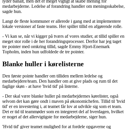
lyder banalt, men det er meget vigtigt at skabe mening for
medarbejderne. Ledelse af forandring handler om meningsskabelse,
sagde hun.
Langt de fleste kommuner er allerede i gang med at implementere
lokale versioner af faste teams. Her spiller tillid en afgørende rolle.
- Vi kan se, når vi kigger på tværs af vores studier, at tillid spiller en
meget stor rolle i de her forandringsprocesser. Derfor har jeg taget
tre pointer med omkring tillid, sagde Emmy Hjort-Enemark
Topholm, inden hun udfoldede de tre pointer.
Blanke huller i kørelisterne
Den første pointe handler om tilliden mellem ledelse og
medarbejdere/team. Den handler om at give plads og rum til det
faglige skøn - at have 'hvid tid' på listerne.
- Der skal være blanke huller på medarbejdernes kørelister, også
selvom det kan gøre ondt i maven på økonomichefen. Tillid til 'hvid
tid' er en investering i, at teamet får lov at udvikle sig som et team.
Det er tid til teammøder som en integreret del af hverdagen, hvilket
er noget af det allervigtigste for medarbejderne, siger hun.
'Hvid tid' giver teamet mulighed for at fordele opgaverne og