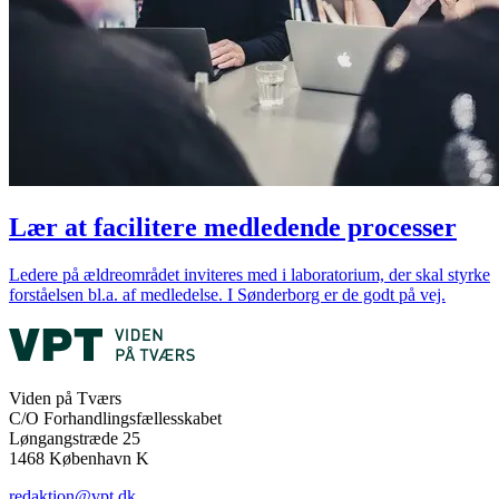
Lær at facilitere medledende processer
Ledere på ældreområdet inviteres med i laboratorium, der skal styrke
forståelsen bl.a. af medledelse. I Sønderborg er de godt på vej. ‌ ​‍‌‍‍‌‌‍‌ ‌‍‍‌‌‍ ‍​‍​‍​ ‍‍​‍​‍‌ ​ ‌‍​‌‌‍ ‍‌‍‍‌‌ ‌​‌ ‍‌​‍ ‍‌‍‍‌‌‍ ​‍​‍​‍ ​​‍​‍‌‍‍​‌ ​‍‌‍‌‌‌‍‌‍​‍​‍​ ‍‍​‍​‍‌‍‍​‌ ‌​‌ ‌​‌ ​​‌ ​ ​ ‍‍​‍ ​‍ ‌ ‌‍‌ ​​‌ ‌​​‍ ‍‌ ​ ‌‍​‌‌‍ ‍‌‍‍‌‌ ‌​‌ ‍‌​‍ ‍‌ ​ ‌ ‌​‌ ‌‌‌‍‌​‌‍‍‌‌‍ ​‍ ‌‍‍‌‌‍ ‍‌ ‌​‌‍‌‌‌‍ ‍‌ ‌​​‍ ‌‍‌‌‌‍‌​‌‍‍‌‌ ‌​​‍ ‌‍ ‌‌‍ ‌‍‌​‌‍‌‌​ ‌‌ ​​‌ ​‍‌‍‌‌‌ ​ ‌‍‌‌‌‍ ‍‌ ‌​‌‍​‌‌ ‌​‌‍‍‌‌‍ ‌‍ ‍​ ‍ ‌‍‍‌‌‍‌​​ ‌‌‍​‌‌ ​‍‌ ‌​‌‍‍‌‌‍​ ‌‍ ​‌‍‌‌​‍ ‌​ ​​‌‍​ ​ ​​​ ‍‌​ ​ ​ ​‌​ ‌‍​ ‌‍​‍ ‌​ ‍​‌‍​‍​ ​​‌‍‌‍​‍ ‌​ ‌​‌‍​‌‌‍​‌‌‍‌‌​‍ ‌​ ‍‌‌‍‌‌​ ​‌​ ‌‌​‍ ‌​ ‌‍‌‍​‍​ ‍‌​ ​‍​ ‍​‌‍‌‌​ ‌ ​ ‌‌‌‍​‍‌‍‌‌​ ‌​​ ​‌​ ‍ ‌ ‌​‌ ‍‌‌ ​​‌‍‌‌​ ‌‌‍​‌‌ ​‍‌ ‌​‌‍‍‌‌‍​ ‌‍ ​‌‍‌‌​ ‍ ‌ ​​‌‍​‌‌ ‌​‌‍‍​​ ‌‌ ​ ‌ ‌‌‌‍ ‌‌‍ ‌‌‍​‌‌ ​‍‌ ‍‌​ ‌‍​‍‌‍​‌‌ ​ ‌‍‌‌‌‌‌‌‌ ​‍‌‍ ​​ ‌‌‍‍​‌ ‌​‌ ‌​‌ ​​‌ ​ ​‍‌‌​ ​ ‌​​‌​‍‌‌​ ​‍‌​‌‍​‍‌‌​ ​‍‌​‌‍‌ ‌‍‌ ​​‌ ‌​​‍ ‍‌ ​ ‌‍​‌‌‍ ‍‌‍‍‌‌ ‌​‌ ‍‌​‍ ‍‌ ​ ‌ ‌​‌ ‌‌‌‍‌​‌‍‍‌‌‍ ​‍‌‍‌‍‍‌‌‍‌​​ ‌‌‍​‌‌ ​‍‌ ‌​‌‍‍‌‌‍​ ‌‍ ​‌‍‌‌​‍ ‌​ ​​‌‍​ ​ ​​​ ‍‌​ ​ ​ ​‌​ ‌‍​ ‌‍​‍ ‌​ ‍​‌‍​‍​ ​​‌‍‌‍​‍ ‌​ ‌​‌‍​‌‌‍​‌‌‍‌‌​‍ ‌​ ‍‌‌‍‌‌​ ​‌​ ‌‌​‍ ‌​ ‌‍‌‍​‍​ ‍‌​ ​‍​ ‍​‌‍‌‌​ ‌ ​ ‌‌‌‍​‍‌‍‌‌​ ‌​​ ​‌​‍‌‍‌ ‌​‌ ‍‌‌ ​​‌‍‌‌​ ‌‌‍​‌‌ ​‍‌ ‌​‌‍‍‌‌‍​ ‌‍ ​‌‍‌‌​‍‌‍‌ ​​‌‍​‌‌ ‌​‌‍‍​​ ‌‌ ​ ‌ ‌‌‌‍ ‌‌‍ ‌‌‍​‌‌ ​‍‌ ‍‌​‍‌‍‌ ​​‌‍‌‌‌ ​‍‌ ​ ‌ ​​‌‍‌‌‌‍​ ‌ ‌​‌‍‍‌‌ ‌‍‌‍‌‌​ ‌‌ ​​‌ ‌‌‌‍​‍‌‍ ​‌‍‍‌‌ ​ ‌‍‍​‌‍‌‌‌‍‌​​‍​‍‌ ‌
Viden på Tværs
C/O Forhandlingsfællesskabet
Løngangstræde 25
1468 København K
redaktion@vpt.dk