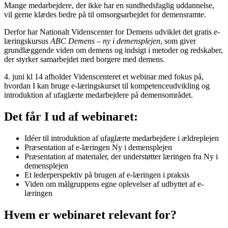
Mange medarbejdere, der ikke har en sundhedsfaglig uddannelse,
vil gerne klædes bedre på til omsorgsarbejdet for demensramte.
Derfor har Nationalt Videnscenter for Demens udviklet det gratis e-
læringskursus
ABC Demens – ny i demensplejen
, som giver
grundlæggende viden om demens og indsigt i metoder og redskaber,
der styrker samarbejdet med borgere med demens.
4. juni kl 14 afholder Videnscenteret et webinar med fokus på,
hvordan I kan bruge e-læringskurset til kompetenceudvikling og
introduktion af ufaglærte medarbejdere på demensområdet.
Det får I ud af webinaret:
Idéer til introduktion af ufaglærte medarbejdere i ældreplejen
Præsentation af e-læringen Ny i demensplejen
Præsentation af materialer, der understøtter læringen fra Ny i
demensplejen
Et lederperspektiv på brugen af e-læringen i praksis
Viden om målgruppens egne oplevelser af udbyttet af e-
læringen
Hvem er webinaret relevant for?