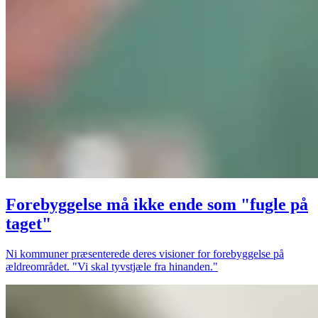
Forebyggelse må ikke ende som "fugle på
taget"
Ni kommuner præsenterede deres visioner for forebyggelse på
ældreområdet. "Vi skal tyvstjæle fra hinanden."