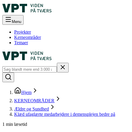
Menu
Projekter
Kerneområder
Temaer
Hjem
KERNEOMRÅDER
Ældre og Sundhed
Klæd ufaglærte medarbejdere i demensplejen bedre på
1
min læsetid